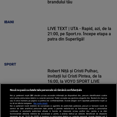
brandului tău
IBANI
LIVE TEXT | UTA - Rapid, azi, de la
21:00, pe Sport.ro. Începe etapa a
patra din Superligă!
SPORT
Robert Niță și Cristi Pulhac,
invitații lui Cristi Pintea, de la
16:00, la VOYO SPORT LIVE
Nouă ne pasă ca datele tale personale să rămână confidențiale
Noi și partenerii noștri
201
stocăm și/sau accesăm informații pe dispozitivul dvs., precum identificatorii cookie
unici pentru prelucrarea datelor cu caracter personal. Puteți accepta sau gestiona alegerile dvs. făcând clic mai jos
sau în orice moment, pe pagina cu politica de confidențialitate. Aceste alegeri vor fi raportate partenerilor noștri și
nu vă vor afecta navigarea.
Mai multe detalii
SPORT
Noi si partenerii nostri (retelele de socializare si agentiile de publicitate partenere, precum si furnizorii nostri de
servicii de date analitice) prelucram date pentru a permite website-ului sa functioneze, pentru a personaliza
continutul si anunturile publicitare afisate in functie de interesele si/sau profilul dvs., pentru a va oferi
functionalitati aferente retelelor de socializare si pentru a analiza traficul pe website. Beneficiati de drepturile
prevazute de art. 15-22 din GDPR in legatura cu prelucrarea datelor cu caracter personal. Aceste drepturi pot fi