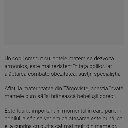
Un copil crescut cu laptele matern se dezvoltă
armonios, este mai rezistent în fața bolilor, iar
alăptarea combate obezitatea, susţin specialiştii.
Aflaţi la maternitatea din Târgovişte, aceştia învaţă
mamele cum să îşi hrănească bebeluşii corect.
Este foarte important în momentul în care punem
copilul la sân să vedem că ataşarea este bună, ca
el a cuprins cu guriţa cât mai mult din mamelor,