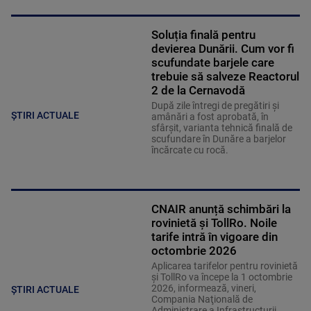
Soluția finală pentru
devierea Dunării. Cum vor fi
scufundate barjele care
trebuie să salveze Reactorul
2 de la Cernavodă
După zile întregi de pregătiri și
ȘTIRI ACTUALE
amânări a fost aprobată, în
sfârșit, varianta tehnică finală de
scufundare în Dunăre a barjelor
încărcate cu rocă.
CNAIR anunță schimbări la
rovinietă și TollRo. Noile
tarife intră în vigoare din
octombrie 2026
Aplicarea tarifelor pentru rovinietă
şi TollRo va începe la 1 octombrie
2026, informează, vineri,
ȘTIRI ACTUALE
Compania Naţională de
Administrare a Infrastructurii