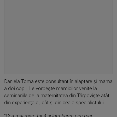
Daniela Toma este consultant în alăptare şi mama
a doi copii. Le vorbeşte mămicilor venite la
seminariile de la maternitatea din Târgovişte atât
din experienţa ei, cât şi din cea a specialistului.
”
Cea mai mare frică şi întrebarea cea mai