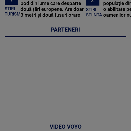
pod din lume care desparte
populație di
STIRI
două țări europene. Are doar
o abilitate p
STIRI
TURISM
3 metri și două fusuri orare
oamenilor nu
STIINTA
PARTENERI
VIDEO VOYO