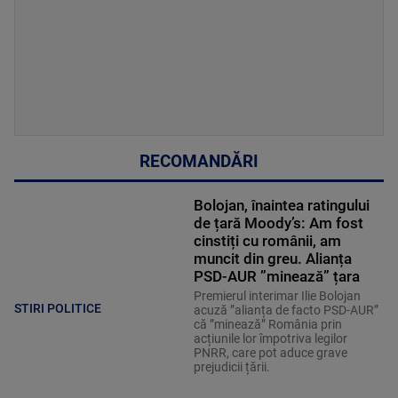
RECOMANDĂRI
Bolojan, înaintea ratingului
de țară Moody’s: Am fost
cinstiți cu românii, am
muncit din greu. Alianța
PSD-AUR ”minează” țara
Premierul interimar Ilie Bolojan
STIRI POLITICE
acuză ”alianța de facto PSD-AUR”
că ”minează” România prin
acțiunile lor împotriva legilor
PNRR, care pot aduce grave
prejudicii țării.