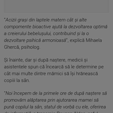
”
Acizii graşi din laptele matern cât şi alte
compomente bioactive ajută la dezvoltarea optimă
a creierului bebeluşului, contribuind şi la o
dezvoltare psihică armonioasă
”, explică Mihaela
Ghercă, psiholog.
Şi înainte, dar şi după naştere, medicii şi
asistentele spun că încearcă să le determine pe
cât mai multe dintre mămici să îşi hrănească
copiii la sân.
”
Noi începem de la primele ore de după naştere să
promovăm alăptarea prin ajutorarea mamei să
pună copilul la sân, statul de vorbă cu ele, oferirea