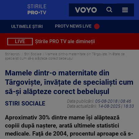
StirilePROTV
CAUTA
VOYO
TOATE 
PROTV NEWS LIVE
ULTIMELE ȘTIRI
LIVE
Știrile PRO TV ale dimineții
Stirileprotv
Stiri Sociale
Mamele dintr-o maternitate din Târgovişte, învățate de
specialiști cum să-și alăpteze corect bebelușul
Mamele dintr-o maternitate din
Târgovişte, învățate de specialiști cum
să-și alăpteze corect bebelușul
Data publicării:
05-08-2018 | 08:46
STIRI SOCIALE
Data actualizării:
14-08-2025 | 18:33
Aproximativ 30% dintre mame îşi alăptează
copiii după naştere, arată ultimele statistici
medicale. Faţă de 2004, procentul aproape că s-