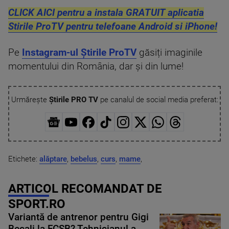
CLICK AICI pentru a instala GRATUIT aplicatia
Stirile ProTV pentru telefoane Android si iPhone!
Pe
Instagram-ul Știrile ProTV
găsiți imaginile
momentului din România, dar și din lume!
Urmărește
Știrile PRO TV
pe canalul de social media preferat:
Etichete:
alăptare
,
bebelus
,
curs
,
mame
,
ARTICOL RECOMANDAT DE
SPORT.RO
Variantă de antrenor pentru Gigi
Becali la FCSB? Tehnicianul a