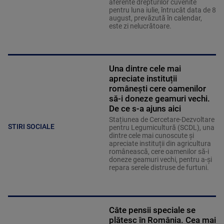
aferente drepturilor cuvenite
pentru luna iulie, întrucât data de 8
august, prevăzută în calendar,
este zi nelucrătoare.
Una dintre cele mai
apreciate instituții
românești cere oamenilor
să-i doneze geamuri vechi.
De ce s-a ajuns aici
Stațiunea de Cercetare-Dezvoltare
STIRI SOCIALE
pentru Legumicultură (SCDL), una
dintre cele mai cunoscute și
apreciate instituții din agricultura
românească, cere oamenilor să-i
doneze geamuri vechi, pentru a-și
repara serele distruse de furtuni.
Câte pensii speciale se
plătesc în România. Cea mai