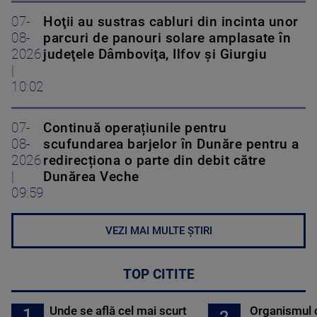
07-
Hoţii au sustras cabluri din incinta unor
08-
parcuri de panouri solare amplasate în
2026
judeţele Dâmboviţa, Ilfov şi Giurgiu
|
10:02
07-
Continuă operațiunile pentru
08-
scufundarea barjelor în Dunăre pentru a
2026
redirecționa o parte din debit către
|
Dunărea Veche
09:59
VEZI MAI MULTE ȘTIRI
TOP CITITE
Unde se află cel mai scurt
Organismul 
1
2