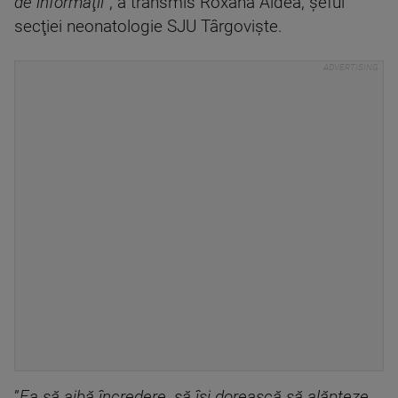
de informaţii
”, a transmis Roxana Aldea, şeful
secţiei neonatologie SJU Târgovişte.
”
Ea să aibă încredere, să îşi dorească să alăpteze,