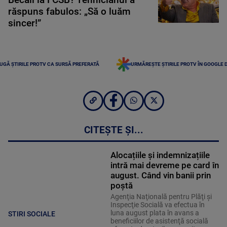
răspuns fabulos: „Să o luăm
sincer!”
UGĂ ȘTIRILE PROTV CA SURSĂ PREFERATĂ
URMĂREȘTE ȘTIRILE PROTV ÎN GOOGLE 
CITEȘTE ȘI...
Alocațiile și indemnizațiile
intră mai devreme pe card în
august. Când vin banii prin
poștă
Agenţia Naţională pentru Plăţi şi
Inspecţie Socială va efectua în
luna august plata în avans a
STIRI SOCIALE
beneficiilor de asistenţă socială