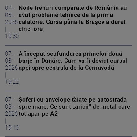
07-
Noile trenuri cumpărate de România au
08-
avut probleme tehnice de la prima
2026
călătorie. Cursa până la Brașov a durat
|
cinci ore
19:30
07-
A început scufundarea primelor două
08-
barje în Dunăre. Cum va fi deviat cursul
2026
apei spre centrala de la Cernavodă
|
19:22
07-
Șoferi cu anvelope tăiate pe autostrada
08-
spre mare. Ce sunt „aricii” de metal care
2026
tot apar pe A2
|
19:10