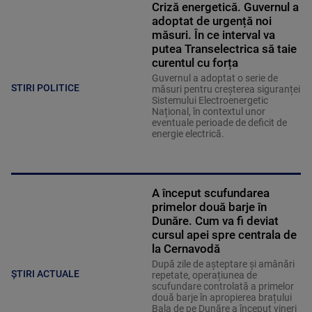
Criză energetică. Guvernul a
adoptat de urgență noi
măsuri. În ce interval va
putea Transelectrica să taie
curentul cu forța
Guvernul a adoptat o serie de
STIRI POLITICE
măsuri pentru creșterea siguranței
Sistemului Electroenergetic
Național, în contextul unor
eventuale perioade de deficit de
energie electrică.
A început scufundarea
primelor două barje în
Dunăre. Cum va fi deviat
cursul apei spre centrala de
la Cernavodă
După zile de așteptare și amânări
ȘTIRI ACTUALE
repetate, operațiunea de
scufundare controlată a primelor
două barje în apropierea brațului
Bala de pe Dunăre a început vineri