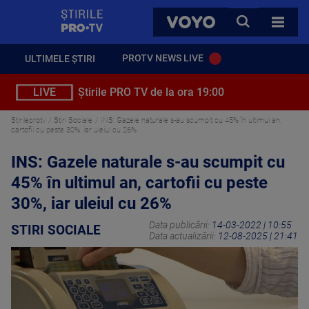
StirilePROTV
CAUTA
VOYO
TOATE 
PROTV NEWS LIVE
ULTIMELE ȘTIRI
LIVE
Știrile PRO TV de la ora 19:00
Stirileprotv
Stiri Sociale
INS: Gazele naturale s-au scumpit cu 45% în ultimul an,
cartofii cu peste 30%, iar uleiul cu 26%
INS: Gazele naturale s-au scumpit cu
45% în ultimul an, cartofii cu peste
30%, iar uleiul cu 26%
Data publicării:
14-03-2022 | 10:55
STIRI SOCIALE
Data actualizării:
12-08-2025 | 21:41