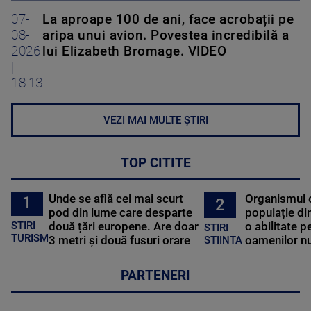
07-
La aproape 100 de ani, face acrobații pe
08-
aripa unui avion. Povestea incredibilă a
2026
lui Elizabeth Bromage. VIDEO
|
18:13
VEZI MAI MULTE ȘTIRI
TOP CITITE
Unde se află cel mai scurt
Organismul 
1
2
pod din lume care desparte
populație di
STIRI
două țări europene. Are doar
o abilitate p
STIRI
TURISM
3 metri și două fusuri orare
oamenilor nu
STIINTA
PARTENERI