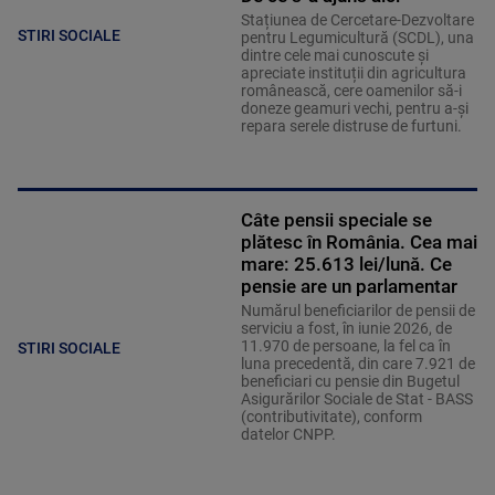
Stațiunea de Cercetare-Dezvoltare
STIRI SOCIALE
pentru Legumicultură (SCDL), una
dintre cele mai cunoscute și
apreciate instituții din agricultura
românească, cere oamenilor să-i
doneze geamuri vechi, pentru a-și
repara serele distruse de furtuni.
Câte pensii speciale se
plătesc în România. Cea mai
mare: 25.613 lei/lună. Ce
pensie are un parlamentar
Numărul beneficiarilor de pensii de
serviciu a fost, în iunie 2026, de
11.970 de persoane, la fel ca în
STIRI SOCIALE
luna precedentă, din care 7.921 de
beneficiari cu pensie din Bugetul
Asigurărilor Sociale de Stat - BASS
(contributivitate), conform
datelor CNPP.