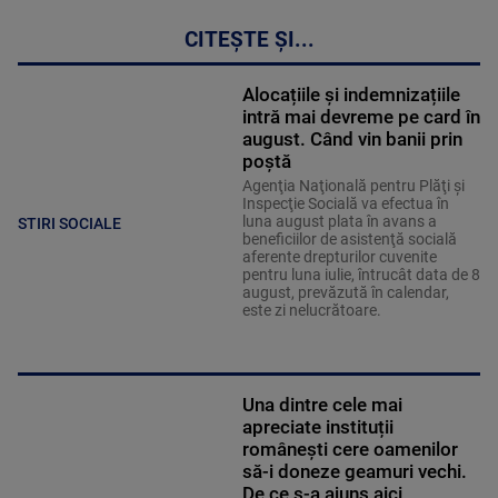
CITEȘTE ȘI...
Alocațiile și indemnizațiile
intră mai devreme pe card în
august. Când vin banii prin
poștă
Agenţia Naţională pentru Plăţi şi
Inspecţie Socială va efectua în
luna august plata în avans a
STIRI SOCIALE
beneficiilor de asistenţă socială
aferente drepturilor cuvenite
pentru luna iulie, întrucât data de 8
august, prevăzută în calendar,
este zi nelucrătoare.
Una dintre cele mai
apreciate instituții
românești cere oamenilor
să-i doneze geamuri vechi.
De ce s-a ajuns aici