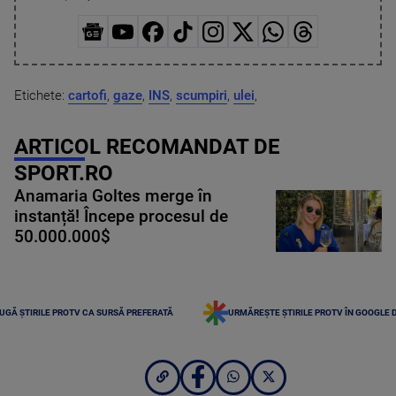
Etichete:
cartofi
,
gaze
,
INS
,
scumpiri
,
ulei
,
ARTICOL RECOMANDAT DE
SPORT.RO
Anamaria Goltes merge în
instanță! Începe procesul de
50.000.000$
UGĂ ȘTIRILE PROTV CA SURSĂ PREFERATĂ
URMĂREȘTE ȘTIRILE PROTV ÎN GOOGLE 