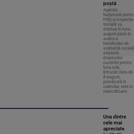
poștă
Agenţia
Naţională pentr
Plăţi şi Inspecţie
Socială va
efectua în luna
august plata în
avans a
beneficiilor de
asistenţă social
aferente
drepturilor
cuvenite pentru
luna iulie,
întrucât data de
8 august,
prevăzută în
calendar, este zi
nelucrătoare.
Una dintre
cele mai
apreciate