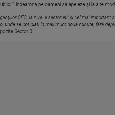
publici îi îndeamnă pe oameni să apeleze şi la alte moda
 agenţiilor CEC, la nivelul sectorului şi cel mai important 
l.ro, unde se pot plăti în maximum două minute, fără depl
mpozite Sector 3.