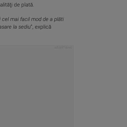
lităţi de plată.
şi cel mai facil mod de a plăti
asare la sediu
”, explică