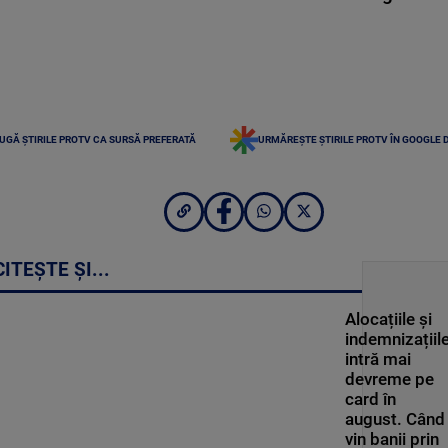
UGĂ ȘTIRILE PROTV CA SURSĂ PREFERATĂ
URMĂREȘTE ȘTIRILE PROTV ÎN GOOGLE 
CITEȘTE ȘI...
Alocațiile și
indemnizațiil
intră mai
devreme pe
card în
august. Când
vin banii prin