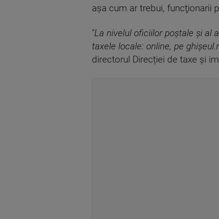
aşa cum ar trebui, funcţionarii 
"
La nivelul oficiilor poştale şi al
taxele locale: online, pe ghişeu
directorul Direcției de taxe și i