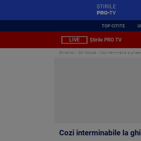
StirilePROTV
TOP CITITE
U
LIVE
Știrile PRO TV
Stirileprotv
Stiri Sociale
Cozi interminabile la ghișee 
Cozi interminabile la ghi