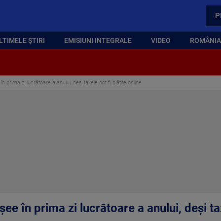
P
LTIMELE ȘTIRI
EMISIUNI INTEGRALE
VIDEO
ROMÂNIA,
în prima zi lucrătoare a anului, deși taxele pot fi plătite online
șee în prima zi lucrătoare a anului, deși tax