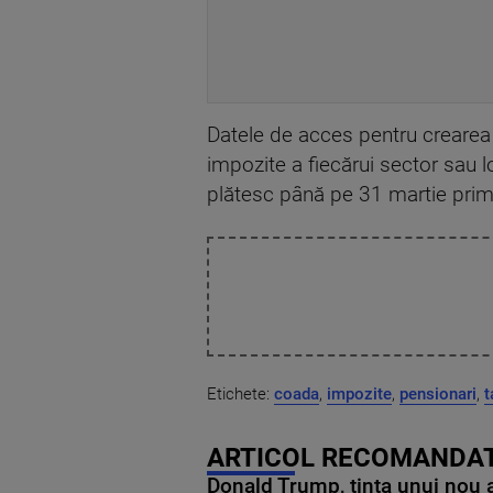
Datele de acces pentru crearea u
impozite a fiecărui sector sau l
plătesc până pe 31 martie pri
Etichete:
coada
,
impozite
,
pensionari
,
t
ARTICOL RECOMANDAT
Donald Trump, ținta unui nou as