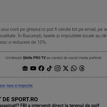
nui cont pe ghişeul.ro pot fi cerute tot pe email, pe ad
ocalitate. În Bucureşti, taxele şi impozitele locale au 
mesc o reducere de 10%.
Urmărește
Știrile PRO TV
pe canalul de social media preferat:
axe
,
taxe si impozite
,
 DE SPORT.RO
asinat!? FBI a intervenit direct la terenul de golf