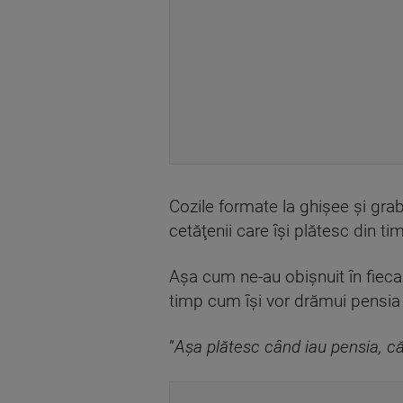
Cozile formate la ghişee şi grab
cetăţenii care îşi plătesc din t
Aşa cum ne-au obişnuit în fiecare
timp cum îşi vor drămui pensia 
”
Aşa plătesc când iau pensia, 