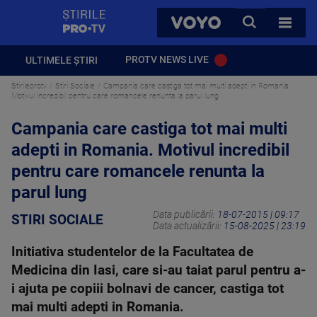
StirilePROTV
CAUTA
VOYO
TOATE 
PROTV NEWS LIVE
ULTIMELE ȘTIRI
Stirileprotv
Stiri Sociale
Campania care castiga tot mai multi adepti in Romania.
Motivul incredibil pentru care romancele renunta la parul lung
Campania care castiga tot mai multi
adepti in Romania. Motivul incredibil
pentru care romancele renunta la
parul lung
Data publicării:
18-07-2015 | 09:17
STIRI SOCIALE
Data actualizării:
15-08-2025 | 23:19
Initiativa studentelor de la Facultatea de
Medicina din Iasi, care si-au taiat parul pentru a-
i ajuta pe copiii bolnavi de cancer, castiga tot
mai multi adepti in Romania.