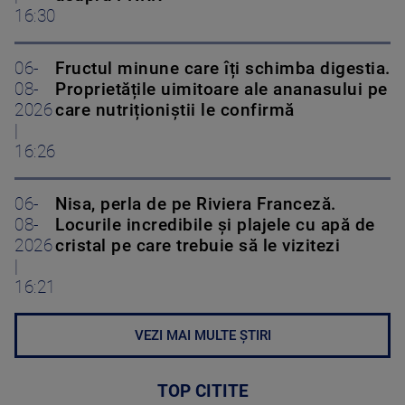
16:30
06-
Fructul minune care îți schimba digestia.
08-
Proprietățile uimitoare ale ananasului pe
2026
care nutriționiștii le confirmă
|
16:26
06-
Nisa, perla de pe Riviera Franceză.
08-
Locurile incredibile și plajele cu apă de
2026
cristal pe care trebuie să le vizitezi
|
16:21
VEZI MAI MULTE ȘTIRI
TOP CITITE