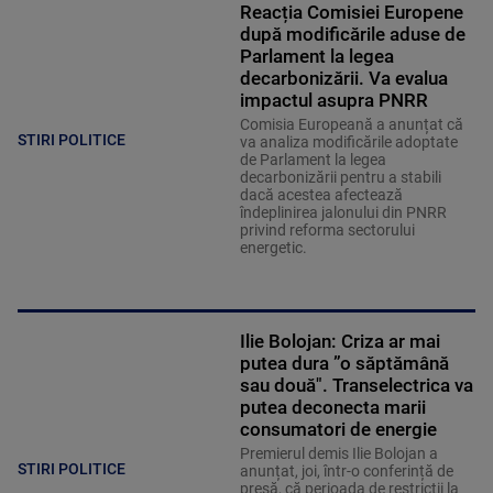
Reacția Comisiei Europene
după modificările aduse de
Parlament la legea
decarbonizării. Va evalua
impactul asupra PNRR
Comisia Europeană a anunțat că
STIRI POLITICE
va analiza modificările adoptate
de Parlament la legea
decarbonizării pentru a stabili
dacă acestea afectează
îndeplinirea jalonului din PNRR
privind reforma sectorului
energetic.
Ilie Bolojan: Criza ar mai
putea dura ”o săptămână
sau două". Transelectrica va
putea deconecta marii
consumatori de energie
Premierul demis Ilie Bolojan a
STIRI POLITICE
anunțat, joi, într-o conferință de
presă, că perioada de restricții la