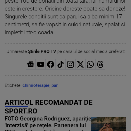
peste 100 de donatii din toata tara, iar numarul lor
este in crestere. Oricine doreste poate sa doneze!
Singurele conditii sunt ca parul sa aiba minim 17
centimetri, sa fie vopsit in culori naturale, spalat si
impletit intr-o coada.
Urmărește
Știrile PRO TV
pe canalul de social media preferat:
Etichete:
chimioterapie
,
par
,
ARTICOL RECOMANDAT DE
SPORT.RO
FOTO Georgina Rodriguez, apariție
'interzisă' pe rețele. Partenera lui