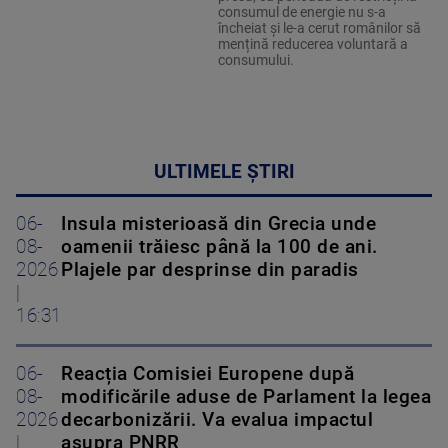
consumul de energie nu s-a
încheiat și le-a cerut românilor să
mențină reducerea voluntară a
consumului.
ULTIMELE ȘTIRI
06-
Insula misterioasă din Grecia unde
08-
oamenii trăiesc până la 100 de ani.
2026
Plajele par desprinse din paradis
|
16:31
06-
Reacția Comisiei Europene după
08-
modificările aduse de Parlament la legea
2026
decarbonizării. Va evalua impactul
|
asupra PNRR