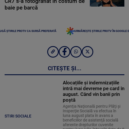
CR7 s-a fotografiat în costum de
baie pe barcă
UGĂ ȘTIRILE PROTV CA SURSĂ PREFERATĂ
URMĂREȘTE ȘTIRILE PROTV ÎN GOOGLE 
CITEȘTE ȘI...
Alocațiile și indemnizațiile
intră mai devreme pe card în
august. Când vin banii prin
poștă
Agenţia Naţională pentru Plăţi şi
Inspecţie Socială va efectua în
luna august plata în avans a
STIRI SOCIALE
beneficiilor de asistenţă socială
aferente drepturilor cuvenite