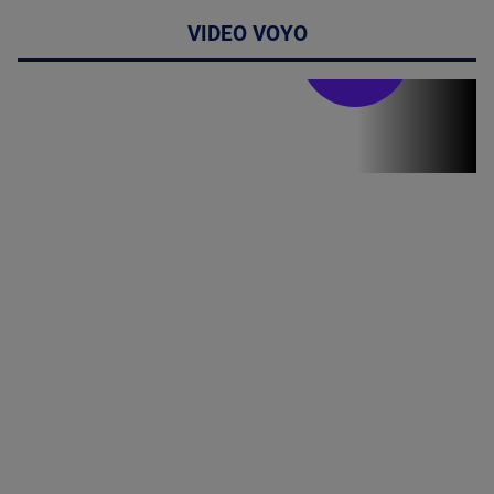
VIDEO VOYO
Stirile PRO TV
Stirile PRO
TV # 13.00 -
06 August
2026
MAI
MULTE
DETALII