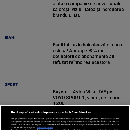
ajută o campanie de advertoriale
să crești vizibilitatea și încrederea
brandului tău
IBANI
Fanii lui Lazio boicotează din nou
echipa! Aproape 95% din
deținătorii de abonamente au
refuzat reînnoirea acestora
SPORT
Bayern – Aston Villa LIVE pe
VOYO SPORT 1, vineri, de la ora
15:00
Nouă ne pasă ca datele tale personale să rămână confidențiale
Noi și partenerii noștri
201
stocăm și/sau accesăm informații pe dispozitivul dvs., precum identificatorii cookie
unici pentru prelucrarea datelor cu caracter personal. Puteți accepta sau gestiona alegerile dvs. făcând clic mai jos
sau în orice moment, pe pagina cu politica de confidențialitate. Aceste alegeri vor fi raportate partenerilor noștri și
nu vă vor afecta navigarea.
Mai multe detalii