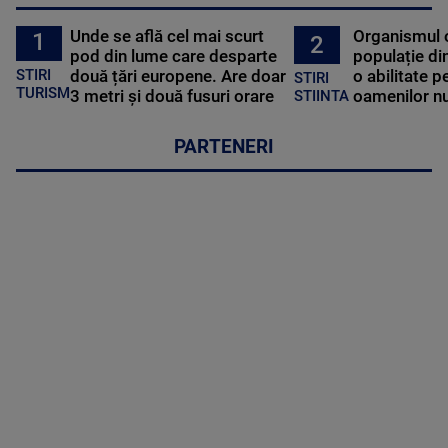
Unde se află cel mai scurt
Organismul 
1
2
pod din lume care desparte
populație di
STIRI
două țări europene. Are doar
o abilitate p
STIRI
TURISM
3 metri și două fusuri orare
oamenilor nu
STIINTA
PARTENERI