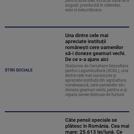
pentru luna iulie, întrucât data de 8
august, prevăzută în calendar,
este zi nelucrătoare.
Una dintre cele mai
apreciate instituții
românești cere oamenilor
să-i doneze geamuri vechi.
De ce s-a ajuns aici
Stațiunea de Cercetare-Dezvoltare
STIRI SOCIALE
pentru Legumicultură (SCDL), una
dintre cele mai cunoscute și
apreciate instituții din agricultura
românească, cere oamenilor să-i
doneze geamuri vechi, pentru a-și
repara serele distruse de furtuni.
Câte pensii speciale se
plătesc în România. Cea mai
mare: 25.613 lei/lună. Ce