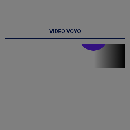
VIDEO VOYO
Stirile PRO TV
Stirile PRO
TV # 19.00 -
06 August
2026