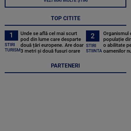
VEZI MAI MULTE ȘTIRI
TOP CITITE
Unde se află cel mai scurt
Organismul 
1
2
pod din lume care desparte
populație di
STIRI
două țări europene. Are doar
o abilitate p
STIRI
TURISM
3 metri și două fusuri orare
oamenilor nu
STIINTA
PARTENERI