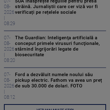
07-
SUA înăsprește regulile pentru presa
08-
străină. Jurnaliștii care cer viză vor fi
2026
verificați pe rețelele sociale
|
08:29
07-
The Guardian: Inteligenţa artificială a
08-
conceput primele virusuri funcţionale,
2026
stârnind îngrijorări legate de
|
biosecuritate
08:20
07-
Ford a dezvăluit numele noului său
08-
pickup electric. Fathom va avea un preț
2026
de sub 30.000 de dolari. FOTO
|
08:12