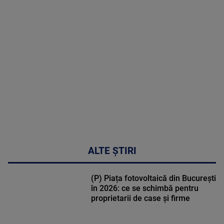
MAI
MULTE
DETALII
47:43
ALTE ȘTIRI
(P) Piața fotovoltaică din București
în 2026: ce se schimbă pentru
proprietarii de case și firme