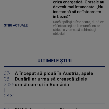
criza energetică. Orașele au
devenit mai întunecate. „Nu
înseamnă să ne întoarcem
în beznă”
Dacă spălați rufele seara, după ce
ȘTIRI ACTUALE
vă întoarceți de la muncă, nu ar
strica, o vreme, să schimbați
obiceiul.
ULTIMELE ȘTIRI
07-
A început să plouă în Austria, apele
08-
Dunării ar urma să crească zilele
2026
următoare și în România
|
08:31