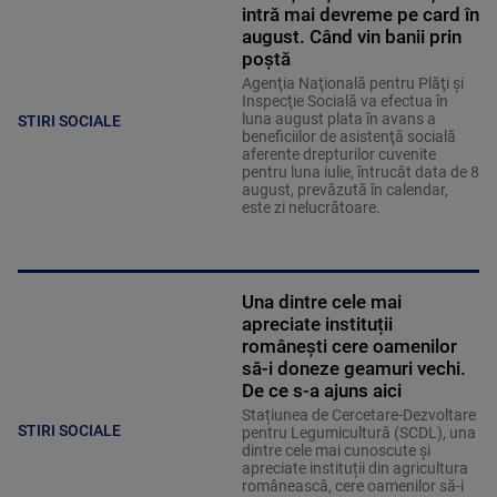
intră mai devreme pe card în
august. Când vin banii prin
poștă
Agenţia Naţională pentru Plăţi şi
Inspecţie Socială va efectua în
luna august plata în avans a
STIRI SOCIALE
beneficiilor de asistenţă socială
aferente drepturilor cuvenite
pentru luna iulie, întrucât data de 8
august, prevăzută în calendar,
este zi nelucrătoare.
Una dintre cele mai
apreciate instituții
românești cere oamenilor
să-i doneze geamuri vechi.
De ce s-a ajuns aici
Stațiunea de Cercetare-Dezvoltare
STIRI SOCIALE
pentru Legumicultură (SCDL), una
dintre cele mai cunoscute și
apreciate instituții din agricultura
românească, cere oamenilor să-i