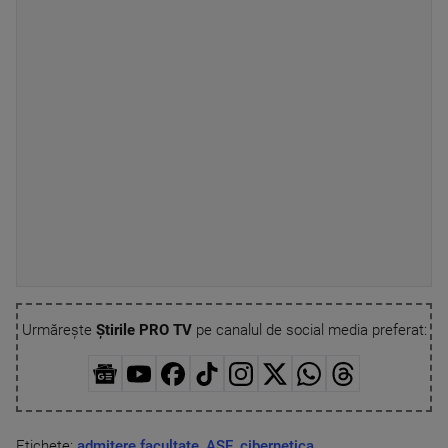
Urmărește
Știrile PRO TV
pe canalul de social media preferat:
Etichete:
admitere facultate
,
ASE
,
cibernetica
,