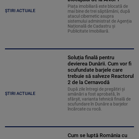
Piața imobiliară este blocată de
ȘTIRI ACTUALE
mai bine de trei săptămâni, după
atacul cibernetic asupra
sistemului administrat de Agenția
Națională de Cadastru și
Publicitate Imobiliară.
Soluția finală pentru
devierea Dunării. Cum vor fi
scufundate barjele care
trebuie să salveze Reactorul
2 de la Cernavodă
După zile întregi de pregătiri și
ȘTIRI ACTUALE
amânări a fost aprobată, în
sfârșit, varianta tehnică finală de
scufundare în Dunăre a barjelor
încărcate cu rocă.
Cum se luptă România cu