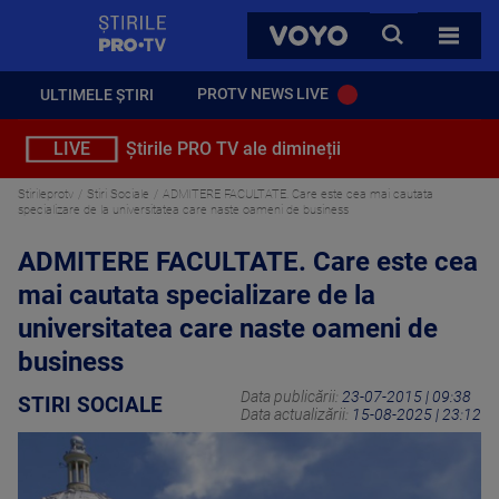
StirilePROTV
CAUTA
VOYO
TOATE 
PROTV NEWS LIVE
ULTIMELE ȘTIRI
LIVE
Știrile PRO TV ale dimineții
Stirileprotv
Stiri Sociale
ADMITERE FACULTATE. Care este cea mai cautata
specializare de la universitatea care naste oameni de business
ADMITERE FACULTATE. Care este cea
mai cautata specializare de la
universitatea care naste oameni de
business
Data publicării:
23-07-2015 | 09:38
STIRI SOCIALE
Data actualizării:
15-08-2025 | 23:12