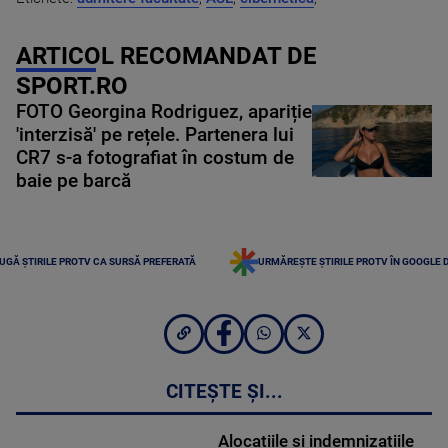
ARTICOL RECOMANDAT DE
SPORT.RO
FOTO Georgina Rodriguez, apariție
'interzisă' pe rețele. Partenera lui
CR7 s-a fotografiat în costum de
baie pe barcă
UGĂ ȘTIRILE PROTV CA SURSĂ PREFERATĂ
URMĂREȘTE ȘTIRILE PROTV ÎN GOOGLE 
CITEȘTE ȘI...
Alocațiile și indemnizațiile