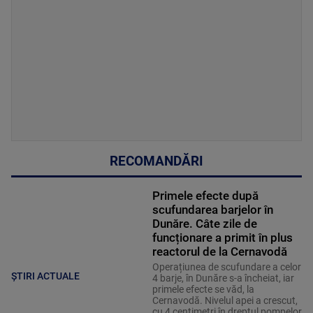
RECOMANDĂRI
Primele efecte după
scufundarea barjelor în
Dunăre. Câte zile de
funcționare a primit în plus
reactorul de la Cernavodă
Operațiunea de scufundare a celor
ȘTIRI ACTUALE
4 barje, în Dunăre s-a încheiat, iar
primele efecte se văd, la
Cernavodă. Nivelul apei a crescut,
cu 4 centimetri în dreptul pompelor