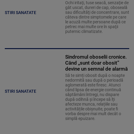
Ochi iritaţi, tuse seacă, senzaţie de
gât uscat, dureri de cap, oboseală
sau dificultăţi de concentrare, sunt
STIRI SANATATE
câteva dintre simptomele pe care
le acuză multe persoane după ce
petrec mai multe ore în spaţii
puternic climatizate.
Sindromul oboselii cronice.
Când „sunt doar obosit”
devine un semnal de alarmă
Să te simți obosit după o noapte
nedormită sau după o perioadă
aglomerată este firesc. Atunci
când lipsa de energie continuă
STIRI SANATATE
săptămâni întregi, nu dispare
după odihnă și începe să îți
afecteze munca, relațiile sau
activitățile obișnuite, poate fi
vorba despre mai mult decât o
simplă epuizare.