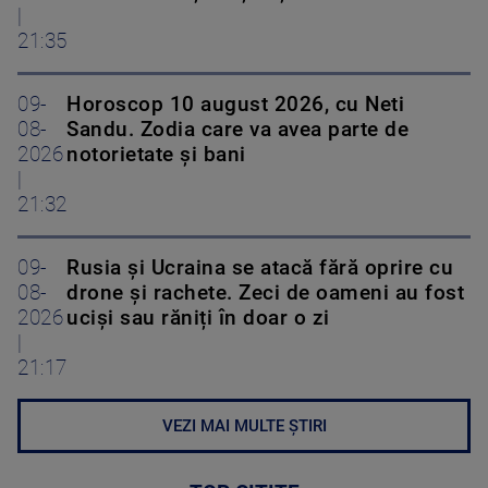
|
21:35
09-
Horoscop 10 august 2026, cu Neti
08-
Sandu. Zodia care va avea parte de
2026
notorietate și bani
|
21:32
09-
Rusia și Ucraina se atacă fără oprire cu
08-
drone și rachete. Zeci de oameni au fost
2026
uciși sau răniți în doar o zi
|
21:17
VEZI MAI MULTE ȘTIRI