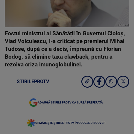
INQUAM
Fostul ministrul al Sănătății în Guvernul Cioloș,
Vlad Voiculescu, l-a criticat pe premierul Mihai
Tudose, după ce a decis, împreună cu Florian
Bodog, să elimine taxa clawback, pentru a
rezolva criza imunoglobulinei.
STIRILEPROTV
ADAUGĂ ȘTIRILE PROTV CA SURSĂ PREFERATĂ
URMĂREȘTE ȘTIRILE PROTV ÎN GOOGLE DISCOVER