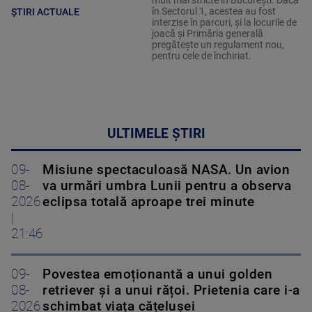
în Sectorul 1, acestea au fost
ȘTIRI ACTUALE
interzise în parcuri, și la locurile de
joacă și Primăria generală
pregătește un regulament nou,
pentru cele de închiriat.
ULTIMELE ȘTIRI
09-
Misiune spectaculoasă NASA. Un avion
08-
va urmări umbra Lunii pentru a observa
2026
eclipsa totală aproape trei minute
|
21:46
09-
Povestea emoționantă a unui golden
08-
retriever și a unui rățoi. Prietenia care i-a
2026
schimbat viața cățelușei