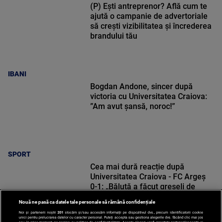
(P) Ești antreprenor? Află cum te
ajută o campanie de advertoriale
să crești vizibilitatea și încrederea
brandului tău
IBANI
Bogdan Andone, sincer după
victoria cu Universitatea Craiova:
”Am avut șansă, noroc!”
SPORT
Cea mai dură reacție după
Universitatea Craiova - FC Argeș
0-1: „Băluță a făcut greșeli de
începători! Elisor încă este dator”
Nouă ne pasă ca datele tale personale să rămână confidențiale
Noi și partenerii noștri
201
stocăm și/sau accesăm informații pe dispozitivul dvs., precum identificatorii cookie
unici pentru prelucrarea datelor cu caracter personal. Puteți accepta sau gestiona alegerile dvs. făcând clic mai jos