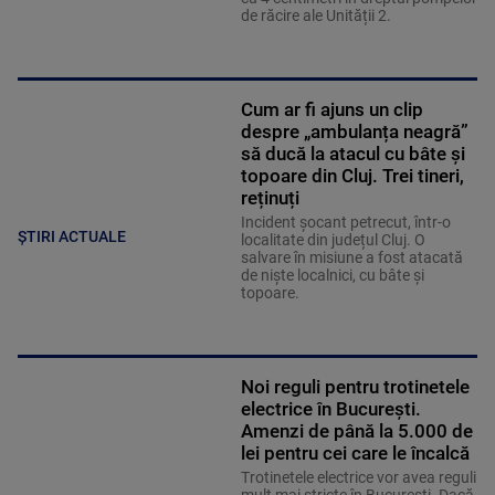
de răcire ale Unității 2.
Cum ar fi ajuns un clip
despre „ambulanța neagră”
să ducă la atacul cu bâte și
topoare din Cluj. Trei tineri,
reținuți
Incident șocant petrecut, într-o
ȘTIRI ACTUALE
localitate din județul Cluj. O
salvare în misiune a fost atacată
de niște localnici, cu bâte și
topoare.
Noi reguli pentru trotinetele
electrice în București.
Amenzi de până la 5.000 de
lei pentru cei care le încalcă
Trotinetele electrice vor avea reguli
mult mai stricte în București. Dacă