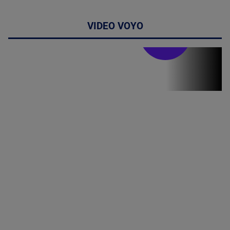
VIDEO VOYO
Stirile PRO TV
Stirile PRO
TV # 19.00 -
09 August
2026
MAI
MULTE