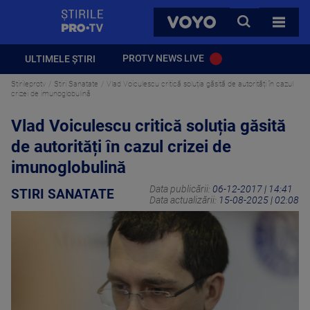
StirilePROTV
CAUTA
VOYO
TOATE 
PROTV NEWS LIVE
ULTIMELE ȘTIRI
Stirileprotv
Stiri Sanatate
Vlad Voiculescu critică soluția găsită de autorități în cazul
crizei de imunoglobulină
Vlad Voiculescu critică soluția găsită
de autorități în cazul crizei de
imunoglobulină
Data publicării:
06-12-2017 | 14:41
STIRI SANATATE
Data actualizării:
15-08-2025 | 02:08