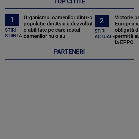
TOP CITITE
Organismul oamenilor dintr-o
Victorie p
1
2
populație din Asia a dezvoltat
Europeană
o abilitate pe care restul
obligată d
STIRI
ȘTIRI
oamenilor nu o au
permită au
STIINTA
ACTUALE
la EPPO
PARTENERI