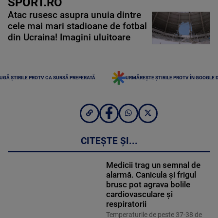
SPORT.RO
Atac rusesc asupra unuia dintre
cele mai mari stadioane de fotbal
din Ucraina! Imagini uluitoare
UGĂ ȘTIRILE PROTV CA SURSĂ PREFERATĂ
URMĂREȘTE ȘTIRILE PROTV ÎN GOOGLE 
CITEȘTE ȘI...
Medicii trag un semnal de
alarmă. Canicula și frigul
brusc pot agrava bolile
cardiovasculare și
respiratorii
Temperaturile de peste 37-38 de