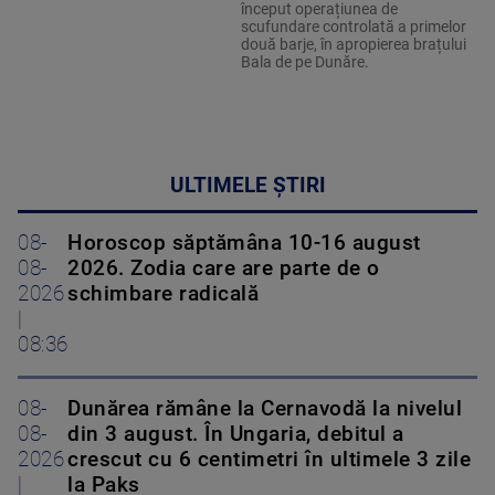
început operațiunea de
scufundare controlată a primelor
două barje, în apropierea brațului
Bala de pe Dunăre.
ULTIMELE ȘTIRI
08-
Horoscop săptămâna 10-16 august
08-
2026. Zodia care are parte de o
2026
schimbare radicală
|
08:36
08-
Dunărea rămâne la Cernavodă la nivelul
08-
din 3 august. În Ungaria, debitul a
2026
crescut cu 6 centimetri în ultimele 3 zile
|
la Paks