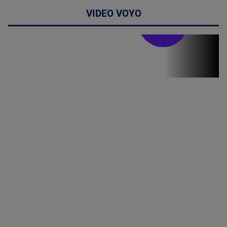
VIDEO VOYO
Stirile PRO TV
Stirile PRO
TV # 19.00 -
07 August
2026
MAI
MULTE
DETALII