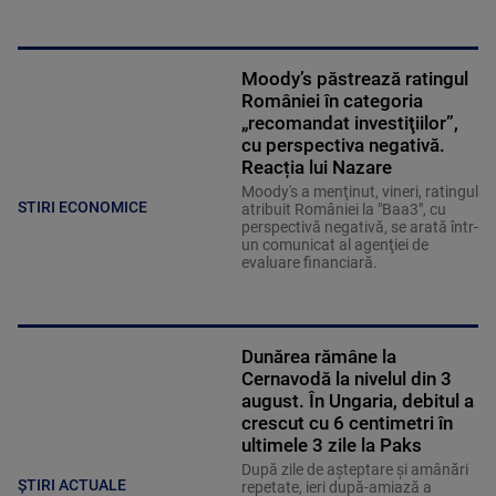
Moody’s păstrează ratingul
României în categoria
„recomandat investiţiilor”,
cu perspectiva negativă.
Reacția lui Nazare
Moody's a menţinut, vineri, ratingul
STIRI ECONOMICE
atribuit României la "Baa3", cu
perspectivă negativă, se arată într-
un comunicat al agenţiei de
evaluare financiară.
Dunărea rămâne la
Cernavodă la nivelul din 3
august. În Ungaria, debitul a
crescut cu 6 centimetri în
ultimele 3 zile la Paks
După zile de așteptare și amânări
ȘTIRI ACTUALE
repetate, ieri după-amiază a