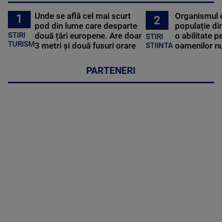
Unde se află cel mai scurt
Organismul 
1
2
pod din lume care desparte
populație di
STIRI
două țări europene. Are doar
o abilitate p
STIRI
TURISM
3 metri și două fusuri orare
oamenilor nu
STIINTA
PARTENERI