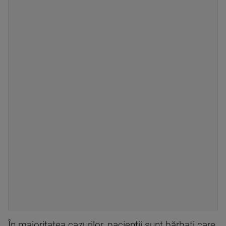
În majoritatea cazurilor, pacienţii sunt bărbaţi care