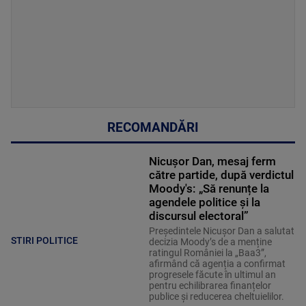
RECOMANDĂRI
Nicușor Dan, mesaj ferm
către partide, după verdictul
Moody's: „Să renunțe la
agendele politice şi la
discursul electoral”
Președintele Nicușor Dan a salutat
STIRI POLITICE
decizia Moody’s de a menține
ratingul României la „Baa3”,
afirmând că agenția a confirmat
progresele făcute în ultimul an
pentru echilibrarea finanțelor
publice și reducerea cheltuielilor.