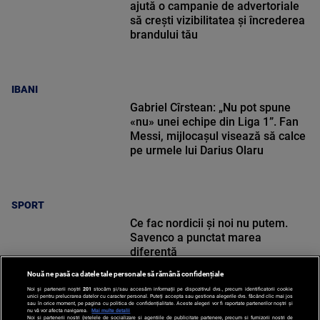
ajută o campanie de advertoriale
să crești vizibilitatea și încrederea
brandului tău
IBANI
Gabriel Cîrstean: „Nu pot spune
«nu» unei echipe din Liga 1”. Fan
Messi, mijlocașul visează să calce
pe urmele lui Darius Olaru
SPORT
Ce fac nordicii și noi nu putem.
Savenco a punctat marea
diferență
Nouă ne pasă ca datele tale personale să rămână confidențiale
Noi și partenerii noștri
201
stocăm și/sau accesăm informații pe dispozitivul dvs., precum identificatorii cookie
unici pentru prelucrarea datelor cu caracter personal. Puteți accepta sau gestiona alegerile dvs. făcând clic mai jos
sau în orice moment, pe pagina cu politica de confidențialitate. Aceste alegeri vor fi raportate partenerilor noștri și
nu vă vor afecta navigarea.
Mai multe detalii
Noi si partenerii nostri (retelele de socializare si agentiile de publicitate partenere, precum si furnizorii nostri de