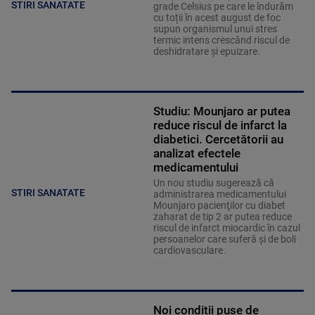
STIRI SANATATE
grade Celsius pe care le îndurăm
cu toții în acest august de foc
supun organismul unui stres
termic intens crescând riscul de
deshidratare și epuizare.
Studiu: Mounjaro ar putea
reduce riscul de infarct la
diabetici. Cercetătorii au
analizat efectele
medicamentului
Un nou studiu sugerează că
STIRI SANATATE
administrarea medicamentului
Mounjaro pacienţilor cu diabet
zaharat de tip 2 ar putea reduce
riscul de infarct miocardic în cazul
persoanelor care suferă şi de boli
cardiovasculare.
Noi condiții puse de