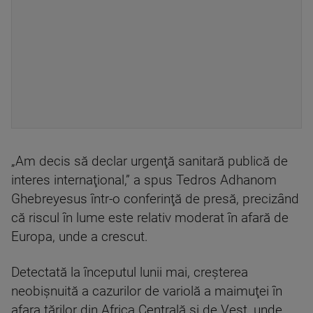
„Am decis să declar urgenţă sanitară publică de
interes internaţional,” a spus Tedros Adhanom
Ghebreyesus într-o conferinţă de presă, precizând
că riscul în lume este relativ moderat în afară de
Europa, unde a crescut.
Detectată la începutul lunii mai, creşterea
neobişnuită a cazurilor de variolă a maimuţei în
afara ţărilor din Africa Centrală şi de Vest, unde