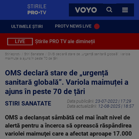
StirilePROTV
CAUTA
VOYO
TOATE 
PROTV NEWS LIVE
ULTIMELE ȘTIRI
LIVE
Știrile PRO TV ale dimineții
Stirileprotv
Stiri Sanatate
OMS declară stare de „urgență sanitară globală”. Variola
maimuței a ajuns în peste 70 de țări
OMS declară stare de „urgență
sanitară globală”. Variola maimuței a
ajuns în peste 70 de țări
Data publicării:
23-07-2022 | 17:29
STIRI SANATATE
Data actualizării:
12-08-2025 | 18:57
OMS a declanşat sâmbătă cel mai înalt nivel de
alertă pentru a încerca să oprească răspândirea
variolei maimuţei care a afectat aproape 17.000