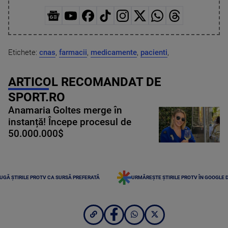
Etichete:
cnas
,
farmacii
,
medicamente
,
pacienti
,
ARTICOL RECOMANDAT DE
SPORT.RO
Anamaria Goltes merge în
instanță! Începe procesul de
50.000.000$
UGĂ ȘTIRILE PROTV CA SURSĂ PREFERATĂ
URMĂREȘTE ȘTIRILE PROTV ÎN GOOGLE 