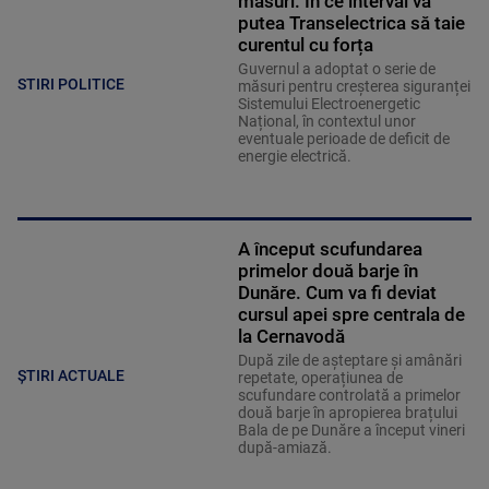
măsuri. În ce interval va
putea Transelectrica să taie
curentul cu forța
Guvernul a adoptat o serie de
STIRI POLITICE
măsuri pentru creșterea siguranței
Sistemului Electroenergetic
Național, în contextul unor
eventuale perioade de deficit de
energie electrică.
A început scufundarea
primelor două barje în
Dunăre. Cum va fi deviat
cursul apei spre centrala de
la Cernavodă
După zile de așteptare și amânări
ȘTIRI ACTUALE
repetate, operațiunea de
scufundare controlată a primelor
două barje în apropierea brațului
Bala de pe Dunăre a început vineri
după-amiază.