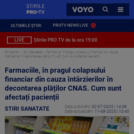
StirilePROTV
CAUTA
VOYO
TOATE 
PROTV NEWS LIVE
ULTIMELE ȘTIRI
LIVE
Știrile PRO TV de la ora 19:00
Stirileprotv
Stiri Sanatate
Farmaciile, în pragul colapsului financiar din cauza
întârzierilor în decontarea plăților CNAS. Cum sunt afectați pacienții
Farmaciile, în pragul colapsului
financiar din cauza întârzierilor în
decontarea plăților CNAS. Cum sunt
afectați pacienții
Data publicării:
02-07-2025 | 14:08
STIRI SANATATE
Data actualizării:
11-08-2025 | 10:45