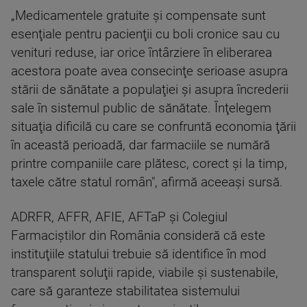
„Medicamentele gratuite şi compensate sunt
esenţiale pentru pacienţii cu boli cronice sau cu
venituri reduse, iar orice întârziere în eliberarea
acestora poate avea consecinţe serioase asupra
stării de sănătate a populaţiei şi asupra încrederii
sale în sistemul public de sănătate. Înţelegem
situaţia dificilă cu care se confruntă economia ţării
în această perioadă, dar farmaciile se numără
printre companiile care plătesc, corect şi la timp,
taxele către statul român", afirmă aceeaşi sursă.
ADRFR, AFFR, AFIE, AFTaP şi Colegiul
Farmaciştilor din România consideră că este
instituţiile statului trebuie să identifice în mod
transparent soluţii rapide, viabile şi sustenabile,
care să garanteze stabilitatea sistemului