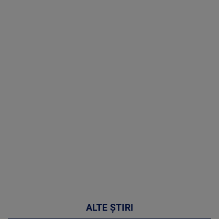
TV # 17.00 -
07 August
2026
MAI
MULTE
DETALII
50:51
ALTE ȘTIRI