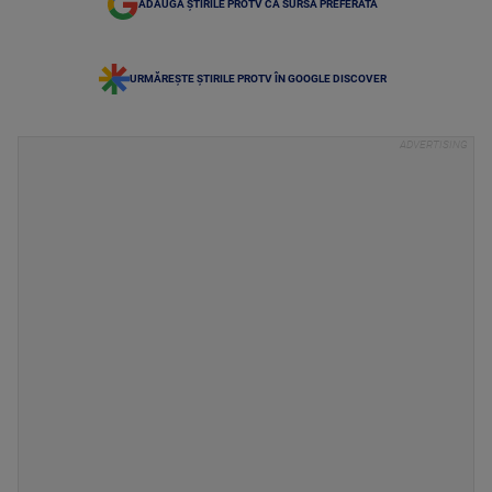
ADAUGĂ ȘTIRILE PROTV CA SURSĂ PREFERATĂ
URMĂREȘTE ȘTIRILE PROTV ÎN GOOGLE DISCOVER