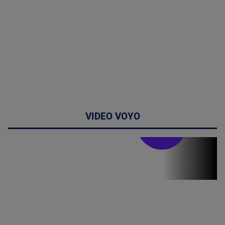
VIDEO VOYO
Stirile PRO TV
Stirile PRO