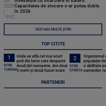
08-
investește cu întârziere în baterii.
2026
Capacitatea de stocare s-ar putea dubla
|
în 2026
19:42
VEZI MAI MULTE ȘTIRI
TOP CITITE
Unde se află cel mai scurt
Organismul 
1
2
pod din lume care desparte
populație di
STIRI
două țări europene. Are doar
o abilitate p
STIRI
TURISM
3 metri și două fusuri orare
oamenilor nu
STIINTA
PARTENERI