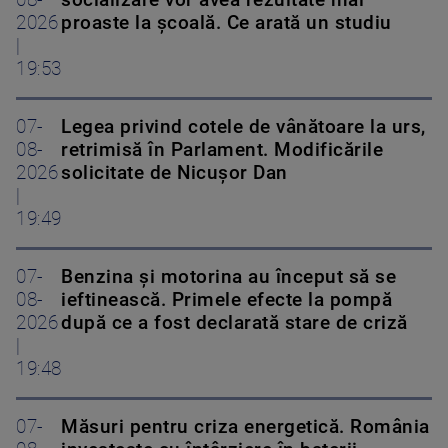
08-
socializare vor avea rezultate mai
2026
proaste la școală. Ce arată un studiu
|
19:53
07-
Legea privind cotele de vânătoare la urs,
08-
retrimisă în Parlament. Modificările
2026
solicitate de Nicușor Dan
|
19:49
07-
Benzina și motorina au început să se
08-
ieftinească. Primele efecte la pompă
2026
după ce a fost declarată stare de criză
|
19:48
07-
Măsuri pentru criza energetică. România