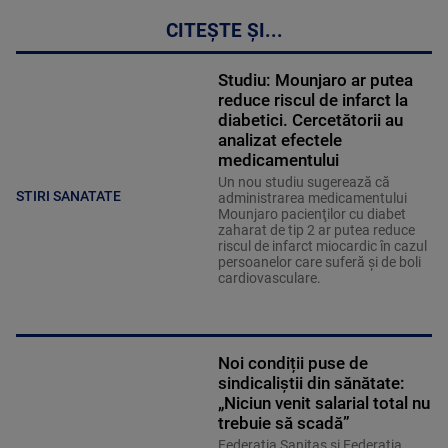
CITEȘTE ȘI...
Studiu: Mounjaro ar putea
reduce riscul de infarct la
diabetici. Cercetătorii au
analizat efectele
medicamentului
Un nou studiu sugerează că
STIRI SANATATE
administrarea medicamentului
Mounjaro pacienţilor cu diabet
zaharat de tip 2 ar putea reduce
riscul de infarct miocardic în cazul
persoanelor care suferă şi de boli
cardiovasculare.
Noi condiții puse de
sindicaliștii din sănătate:
„Niciun venit salarial total nu
trebuie să scadă”
Federaţia Sanitas şi Federaţia