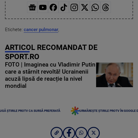
Etichete:
cancer pulmonar
,
ARTICOL RECOMANDAT DE
SPORT.RO
FOTO | Imaginea cu Vladimir Putin
care a stârnit revoltă! Ucrainenii
acuză lipsă de reacție la nivel
mondial
UGĂ ȘTIRILE PROTV CA SURSĂ PREFERATĂ
URMĂREȘTE ȘTIRILE PROTV ÎN GOOGLE 