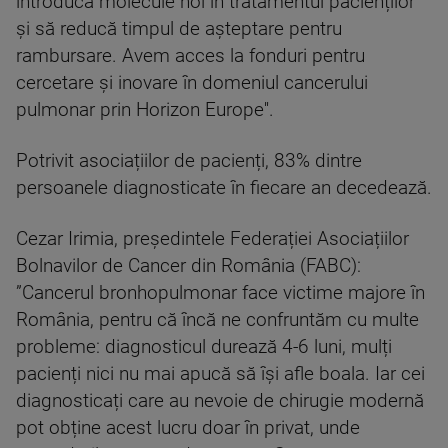
introducă molecule noi în tratamentul pacienților
și să reducă timpul de așteptare pentru
rambursare. Avem acces la fonduri pentru
cercetare și inovare în domeniul cancerului
pulmonar prin Horizon Europe''.
Potrivit asociațiilor de pacienți, 83% dintre
persoanele diagnosticate în fiecare an decedează.
Cezar Irimia, președintele Federației Asociațiilor
Bolnavilor de Cancer din România (FABC):
”Cancerul bronhopulmonar face victime majore în
România, pentru că încă ne confruntăm cu multe
probleme: diagnosticul durează 4-6 luni, mulți
pacienți nici nu mai apucă să își afle boala. Iar cei
diagnosticați care au nevoie de chirugie modernă
pot obține acest lucru doar în privat, unde