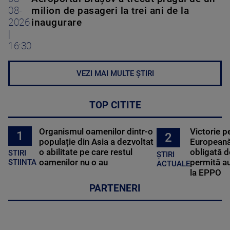
08-
milion de pasageri la trei ani de la
2026
inaugurare
|
16:30
VEZI MAI MULTE ȘTIRI
TOP CITITE
Organismul oamenilor dintr-o
Victorie p
1
2
populație din Asia a dezvoltat
Europeană
o abilitate pe care restul
obligată d
STIRI
ȘTIRI
oamenilor nu o au
permită au
STIINTA
ACTUALE
la EPPO
PARTENERI