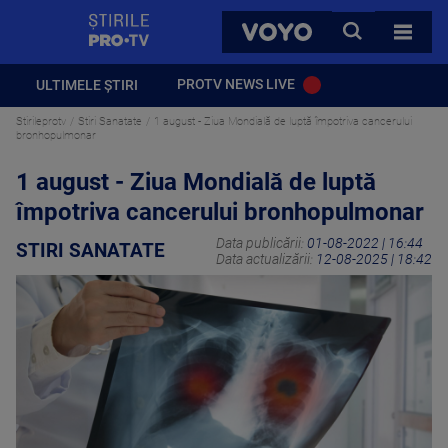
StirilePROTV
CAUTA
VOYO
TOATE 
PROTV NEWS LIVE
ULTIMELE ȘTIRI
Stirileprotv
Stiri Sanatate
1 august - Ziua Mondială de luptă împotriva cancerului
bronhopulmonar
1 august - Ziua Mondială de luptă
împotriva cancerului bronhopulmonar
Data publicării:
01-08-2022 | 16:44
STIRI SANATATE
Data actualizării:
12-08-2025 | 18:42