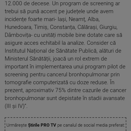
12.000 de decese. Un program de screening ar
trebui să pună accent pe județele unde avem
incidențe foarte mari- Iași, Neamț, Alba,
Hunedoara, Timiș, Constanța, Călărași, Giurgiu,
Dâmbovița- cu unități mobile bine dotate care să
asigure acces echitabil la analize. Consider că
Institutul Național de Sănătate Publică, alături de
Ministerul Sănătății, joacă un rol extrem de
important în implementarea unui program pilot de
screening pentru cancerul bronhopulmonar prin
tomografie computerizată cu doze reduse. În
prezent, aproximativ 75% dintre cazurile de cancer
bronhopulmonar sunt depistate în stadii avansate
(III și IV)”.
Urmărește
Știrile PRO TV
pe canalul de social media preferat: