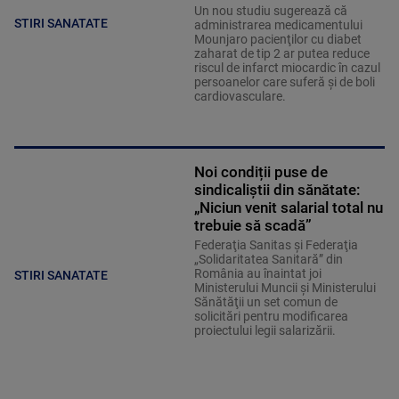
Un nou studiu sugerează că
STIRI SANATATE
administrarea medicamentului
Mounjaro pacienţilor cu diabet
zaharat de tip 2 ar putea reduce
riscul de infarct miocardic în cazul
persoanelor care suferă şi de boli
cardiovasculare.
Noi condiții puse de
sindicaliștii din sănătate:
„Niciun venit salarial total nu
trebuie să scadă”
Federaţia Sanitas şi Federaţia
„Solidaritatea Sanitară” din
România au înaintat joi
STIRI SANATATE
Ministerului Muncii şi Ministerului
Sănătăţii un set comun de
solicitări pentru modificarea
proiectului legii salarizării.