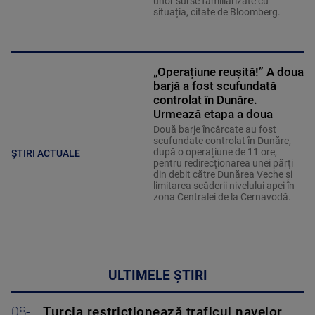
unor surse familiarizate cu
situația, citate de Bloomberg.
„Operațiune reușită!” A doua
barjă a fost scufundată
controlat în Dunăre.
Urmează etapa a doua
Două barje încărcate au fost
scufundate controlat în Dunăre,
după o operațiune de 11 ore,
ȘTIRI ACTUALE
pentru redirecționarea unei părți
din debit către Dunărea Veche și
limitarea scăderii nivelului apei în
zona Centralei de la Cernavodă.
ULTIMELE ȘTIRI
08-
Turcia restricționează traficul navelor