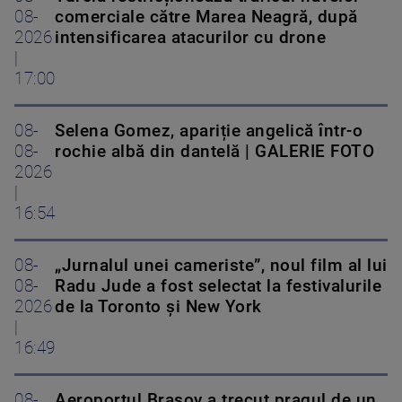
08-
comerciale către Marea Neagră, după
2026
intensificarea atacurilor cu drone
|
17:00
08-
Selena Gomez, apariție angelică într-o
08-
rochie albă din dantelă | GALERIE FOTO
2026
|
16:54
08-
„Jurnalul unei cameriste”, noul film al lui
08-
Radu Jude a fost selectat la festivalurile
2026
de la Toronto și New York
|
16:49
08-
Aeroportul Brașov a trecut pragul de un