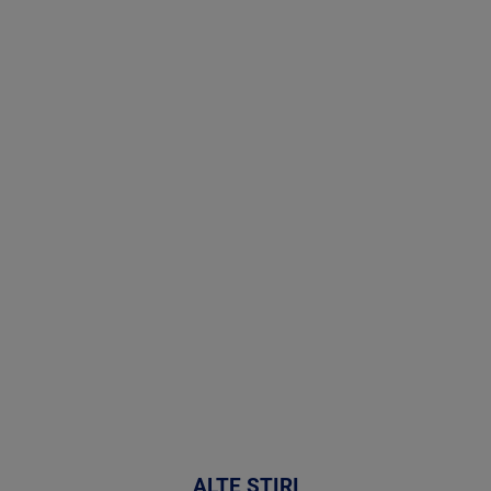
Stirile PRO
TV # 07.00 -
08 August
2026
MAI
MULTE
DETALII
02:32:45
ALTE ȘTIRI