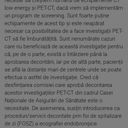
necesar să creștem numărul de echipamente CT
low energy și PET-CT, dacă vrem să implementăm
un program de screening. Sunt foarte puține
echipamente de acest tip și este neapărat
necesar ca posibilitatea de a face investigații PET-
CT să fie îmbunătățită. Sunt nenumărate cazuri
care nu beneficiază de această investigație pentru
că, pe de o parte, există o întârziere până la
aprobarea decontării, iar pe de altă parte, pacienții
se află la distanțe mari de centrele unde se poate
efectua o astfel de investigație. Cred că
desființarea comisiei care aprobă decontarea
acestor investigațiilor PET-CT din cadrul Casei
Naționale de Asigurări de Sănătate este o
necesitate. De asemenea, susțin introducerea ca
proceduri/servicii decontate prin foi de spitalizare
de zi (FOSZ) a ecografiei endobronșice