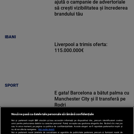
ajută o campanie de advertoriale
să crești vizibilitatea și încrederea
brandului tău
IBANI
Liverpool a trimis oferta:
115.000.000€
SPORT
E gata! Barcelona a bătut palma cu
Manchester City și îl transferă pe
Rodri
Nouă ne pasă ca datele tale personale să rămână confidențiale
Noi și partenerii noștri
201
stocăm și/sau accesăm informații pe dispozitivul dvs., precum identificatorii cookie
unici pentru prelucrarea datelor cu caracter personal. Puteți accepta sau gestiona alegerile dvs. făcând clic mai jos
sau în orice moment, pe pagina cu politica de confidențialitate. Aceste alegeri vor fi raportate partenerilor noștri și
nu vă vor afecta navigarea.
Mai multe detalii
Noi si partenerii nostri (retelele de socializare si agentiile de publicitate partenere, precum si furnizorii nostri de
SPORT