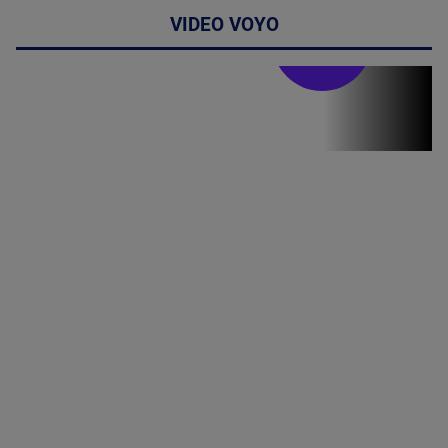
VIDEO VOYO
Stirile PRO TV
Stirile PRO
TV # 13.00 -
07 August
2026
MAI
MULTE
DETALII