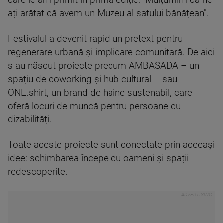
care le-am primit în prima ediție: "Mulțumim că ne-
ați arătat că avem un Muzeu al satului bănățean".
Festivalul a devenit rapid un pretext pentru
regenerare urbană și implicare comunitară. De aici
s-au născut proiecte precum AMBASADA – un
spațiu de coworking și hub cultural – sau
ONE.shirt, un brand de haine sustenabil, care
oferă locuri de muncă pentru persoane cu
dizabilități.
Toate aceste proiecte sunt conectate prin aceeași
idee: schimbarea începe cu oameni și spații
redescoperite.