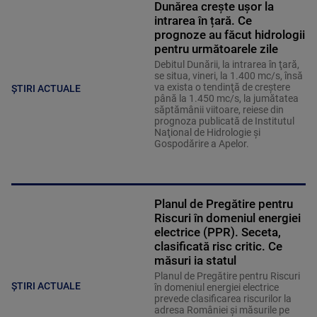
Dunărea crește ușor la
intrarea în țară. Ce
prognoze au făcut hidrologii
pentru următoarele zile
Debitul Dunării, la intrarea în ţară,
se situa, vineri, la 1.400 mc/s, însă
va exista o tendinţă de creştere
ȘTIRI ACTUALE
până la 1.450 mc/s, la jumătatea
săptămânii viitoare, reiese din
prognoza publicată de Institutul
Naţional de Hidrologie şi
Gospodărire a Apelor.
Planul de Pregătire pentru
Riscuri în domeniul energiei
electrice (PPR). Seceta,
clasificată risc critic. Ce
măsuri ia statul
Planul de Pregătire pentru Riscuri
ȘTIRI ACTUALE
în domeniul energiei electrice
prevede clasificarea riscurilor la
adresa României și măsurile pe