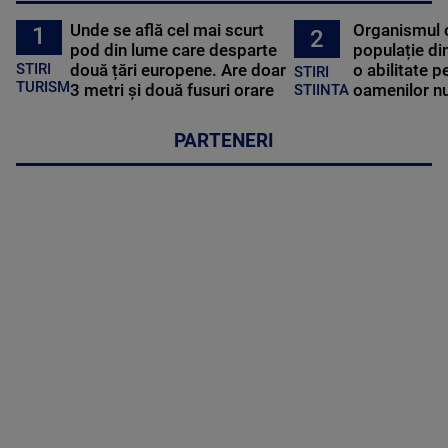
Unde se află cel mai scurt
Organismul 
1
2
pod din lume care desparte
populație di
STIRI
două țări europene. Are doar
o abilitate p
STIRI
TURISM
3 metri și două fusuri orare
oamenilor nu
STIINTA
PARTENERI