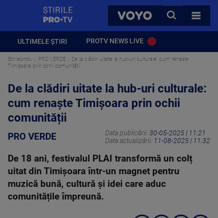
StirilePROTV
CAUTA
VOYO
TOATE 
PROTV NEWS LIVE
ULTIMELE ȘTIRI
Stirileprotv
PRO VERDE
De la clădiri uitate la hub-uri culturale: cum renaște
Timișoara prin ochii comunității
De la clădiri uitate la hub-uri culturale:
cum renaște Timișoara prin ochii
comunității
Data publicării:
30-05-2025 | 11:21
PRO VERDE
Data actualizării:
11-08-2025 | 11:32
De 18 ani, festivalul PLAI transformă un colț
uitat din Timișoara într-un magnet pentru
muzică bună, cultură și idei care aduc
comunitățile împreună.