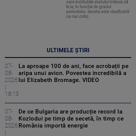
care instituțiile statului trebuia să
le ia, în funcție de gradul
pericolului. Seceta este clasificată
ca risc critic.
ULTIMELE ȘTIRI
07-
La aproape 100 de ani, face acrobații pe
08-
aripa unui avion. Povestea incredibilă a
2026
lui Elizabeth Bromage. VIDEO
|
18:13
07-
De ce Bulgaria are producție record la
08-
Kozlodui pe timp de secetă, în timp ce
2026
România importă energie
|