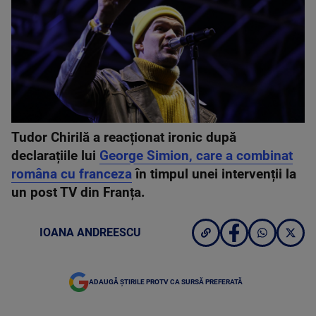
Tudor Chirilă a reacționat ironic după
declarațiile lui
George Simion, care a combinat
româna cu franceza
în timpul unei intervenții la
un post TV din Franța.
IOANA ANDREESCU
ADAUGĂ ȘTIRILE PROTV CA SURSĂ PREFERATĂ