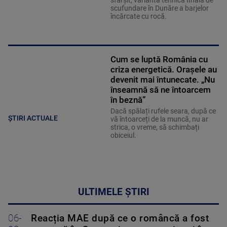
sfârșit, varianta tehnică finală de
scufundare în Dunăre a barjelor
încărcate cu rocă.
Cum se luptă România cu
criza energetică. Orașele au
devenit mai întunecate. „Nu
înseamnă să ne întoarcem
în beznă”
Dacă spălați rufele seara, după ce
ȘTIRI ACTUALE
vă întoarceți de la muncă, nu ar
strica, o vreme, să schimbați
obiceiul.
ULTIMELE ȘTIRI
06-
Reacția MAE după ce o româncă a fost