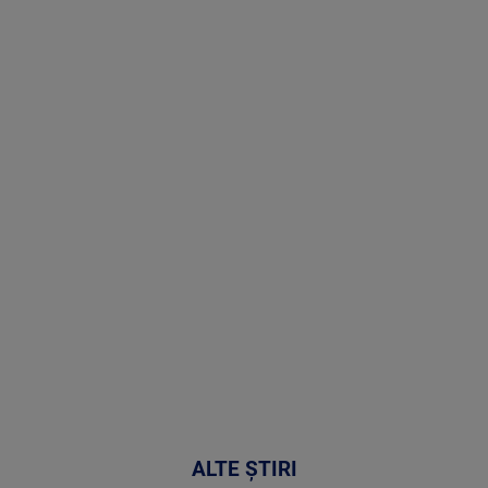
Stirile PRO
TV # 19.00 -
06 August
2026
MAI
MULTE
DETALII
47:43
ALTE ȘTIRI