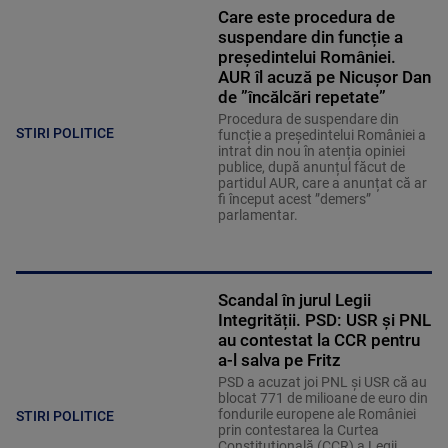
Care este procedura de
suspendare din funcție a
președintelui României.
AUR îl acuză pe Nicușor Dan
de ”încălcări repetate”
Procedura de suspendare din
STIRI POLITICE
funcție a președintelui României a
intrat din nou în atenția opiniei
publice, după anunțul făcut de
partidul AUR, care a anunțat că ar
fi început acest ”demers”
parlamentar.
Scandal în jurul Legii
Integrității. PSD: USR și PNL
au contestat la CCR pentru
a-l salva pe Fritz
PSD a acuzat joi PNL și USR că au
blocat 771 de milioane de euro din
fondurile europene ale României
STIRI POLITICE
prin contestarea la Curtea
Constituțională (CCR) a Legii