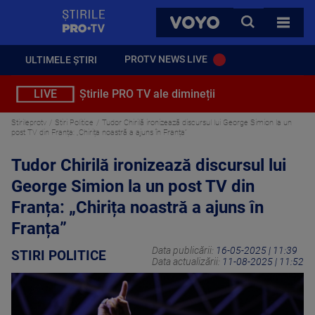
StirilePROTV
CAUTA
VOYO
TOATE 
PROTV NEWS LIVE
ULTIMELE ȘTIRI
LIVE
Știrile PRO TV ale dimineții
Stirileprotv
Stiri Politice
Tudor Chirilă ironizează discursul lui George Simion la un
post TV din Franța: „Chirița noastră a ajuns în Franța”
Tudor Chirilă ironizează discursul lui
George Simion la un post TV din
Franța: „Chirița noastră a ajuns în
Franța”
Data publicării:
16-05-2025 | 11:39
STIRI POLITICE
Data actualizării:
11-08-2025 | 11:52