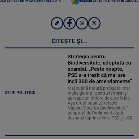
UGĂ ȘTIRILE PROTV CA SURSĂ PREFERATĂ
URMĂREȘTE ȘTIRILE PROTV ÎN GOOGLE 
CITEȘTE ȘI...
Strategia pentru
Biodiversitate, adoptată cu
scandal. „Peste noapte,
PSD s-a trezit că mai are
încă 300 de amendamente”
Mai puțină natură protejată, mai
STIRI POLITICE
multe garanții pentru fermieri și
aproape un miliard de euro în joc.
Așa arată noua „
Strategie
Națională pentru Biodiversitate
”,
adoptată de Parlament după
dezbateri aprinse între PSD și USR.