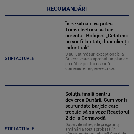
RECOMANDĂRI
În ce situații va putea
Transelectrica să taie
curentul. Bolojan: „Cetățenii
nu vor fi limitați, doar clienții
industriali”
S-au luat măsuri excepționale la
ȘTIRI ACTUALE
Guvern, care a aprobat un plan de
pregătire pentru riscuri în
domeniul energiei electrice.
Soluția finală pentru
devierea Dunării. Cum vor fi
scufundate barjele care
trebuie să salveze Reactorul
2 de la Cernavodă
După zile întregi de pregătiri și
ȘTIRI ACTUALE
amânări a fost aprobată, în