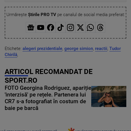
Urmărește
Știrile PRO TV
pe canalul de social media preferat:
Etichete:
alegeri prezidentiale
,
george simion
,
reactii
,
Tudor
Chirilă
,
ARTICOL RECOMANDAT DE
SPORT.RO
FOTO Georgina Rodriguez, apariție
'interzisă' pe rețele. Partenera lui
CR7 s-a fotografiat în costum de
baie pe barcă