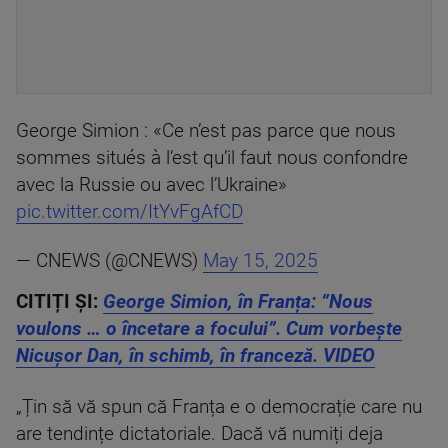
George Simion : «Ce n’est pas parce que nous
sommes situés à l’est qu’il faut nous confondre
avec la Russie ou avec l’Ukraine»
pic.twitter.com/ItYvFgAfCD
— CNEWS (@CNEWS)
May 15, 2025
CITIȚI ȘI:
George Simion, în Franța: ”Nous
voulons … o încetare a focului”. Cum vorbește
Nicușor Dan, în schimb, în franceză. VIDEO
„Țin să vă spun că Franța e o democrație care nu
are tendințe dictatoriale. Dacă vă numiți deja