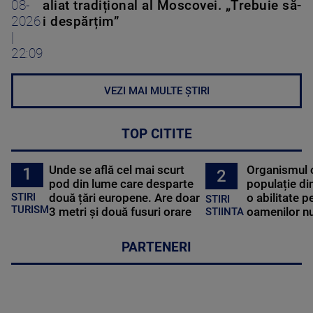
08-
aliat tradițional al Moscovei. „Trebuie să-
2026
i despărțim”
|
22:09
VEZI MAI MULTE ȘTIRI
TOP CITITE
Unde se află cel mai scurt
Organismul 
1
2
pod din lume care desparte
populație di
STIRI
două țări europene. Are doar
o abilitate p
STIRI
TURISM
3 metri și două fusuri orare
oamenilor nu
STIINTA
PARTENERI