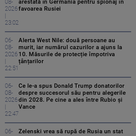
08-
arestată în Germania pentru spionaj în
2026
favoarea Rusiei
|
23:02
06-
Alerta West Nile: două persoane au
08-
murit, iar numărul cazurilor a ajuns la
2026
10. Măsurile de protecție împotriva
|
țânțarilor
22:51
06-
Ce le-a spus Donald Trump donatorilor
08-
despre succesorul său pentru alegerile
2026
din 2028. Pe cine a ales între Rubio și
|
Vance
22:47
06-
Zelenski vrea să rupă de Rusia un stat