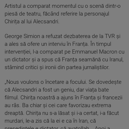
Artistul a comparat momentul cu o scenă dintr-o
piesă de teatru, făcând referire la personajul
Chirița al lui Alecsandri.
George Simion a refuzat dezbaterea de la TVR și
a ales să ofere un interviu în Franța. În timpul
intervenției, l-a comparat pe Emmanuel Macron cu
un dictator și a spus că Franța seamănă cu Iranul,
stârnind critici și ironii din partea jurnaliștilor.
„Nous voulons o încetare a focului. Se dovedește
că Alecsandri a fost un geniu, dar viața bate
filmul. Chirița noastră a ajuns în Franța și francezii
au râs. Ba chiar și cei care favorizau extrema
dreaptă. Chirița nu s-a lăsat și i-a certat, i-a făcut
murdari, le-a zis că la ei e ca în Iran, că
președintele e dictator, că ayatollah... Apoi a