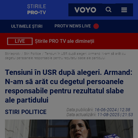
StirilePROTV
CAUTA
VOYO
TOATE 
PROTV NEWS LIVE
ULTIMELE ȘTIRI
LIVE
Știrile PRO TV ale dimineții
Stirileprotv
Stiri Politice
Tensiuni în USR după alegeri. Armand: N-am să arăt cu
degetul persoanele responsabile pentru rezultatul slabe ale partidului
Tensiuni în USR după alegeri. Armand:
N-am să arăt cu degetul persoanele
responsabile pentru rezultatul slabe
ale partidului
Data publicării:
16-06-2024 | 12:38
STIRI POLITICE
Data actualizării:
11-08-2025 | 21:53