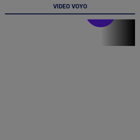
VIDEO VOYO
Stirile PRO TV
Stirile PRO
TV # 19.00 -
07 August
2026
MAI
MULTE
DETALII