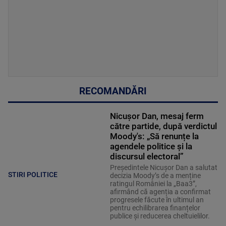
RECOMANDĂRI
Nicușor Dan, mesaj ferm
către partide, după verdictul
Moody's: „Să renunțe la
agendele politice şi la
discursul electoral”
Președintele Nicușor Dan a salutat
STIRI POLITICE
decizia Moody’s de a menține
ratingul României la „Baa3”,
afirmând că agenția a confirmat
progresele făcute în ultimul an
pentru echilibrarea finanțelor
publice și reducerea cheltuielilor.