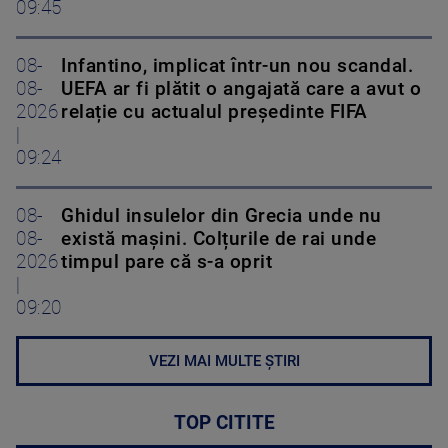
09:45
08-
Infantino, implicat într-un nou scandal.
08-
UEFA ar fi plătit o angajată care a avut o
2026
relație cu actualul președinte FIFA
|
09:24
08-
Ghidul insulelor din Grecia unde nu
08-
există mașini. Colțurile de rai unde
2026
timpul pare că s-a oprit
|
09:20
VEZI MAI MULTE ȘTIRI
TOP CITITE