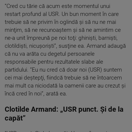
”Cred cu tărie că acum este momentul unui
restart profund al USR. Un bun moment în care
trebuie să ne privim în oglindă şi să nu ne mai
minţim, să ne recunoaştem şi să ne amintim ce
ne-a unit împreună pe noi toţi: ghinişti, barnişti,
clotildişti, nicuşorişti”, susţine ea. Armand adaugă
că nu va arăta cu degetul persoanele
responsabile pentru rezultatele slabe ale
partidului. ”Eu nu cred că doar noi (USR) suntem
cei mai deştepţi, fiindcă trebuie să ne întoarcem
mai mult ca niciodată la oamenii care au crezut şi
încă cred în noi”, arată ea.
Clotilde Armand: „USR punct. Şi de la
capăt”