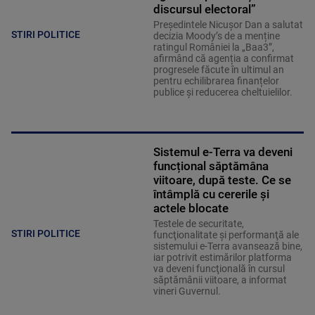
discursul electoral”
Președintele Nicușor Dan a salutat
STIRI POLITICE
decizia Moody’s de a menține
ratingul României la „Baa3”,
afirmând că agenția a confirmat
progresele făcute în ultimul an
pentru echilibrarea finanțelor
publice și reducerea cheltuielilor.
Sistemul e-Terra va deveni
funcțional săptămâna
viitoare, după teste. Ce se
întâmplă cu cererile și
actele blocate
Testele de securitate,
STIRI POLITICE
funcţionalitate şi performanţă ale
sistemului e-Terra avansează bine,
iar potrivit estimărilor platforma
va deveni funcţională în cursul
săptămânii viitoare, a informat
vineri Guvernul.