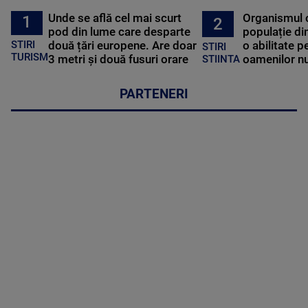
Unde se află cel mai scurt
Organismul 
1
2
pod din lume care desparte
populație di
STIRI
două țări europene. Are doar
o abilitate p
STIRI
TURISM
3 metri și două fusuri orare
oamenilor nu
STIINTA
PARTENERI