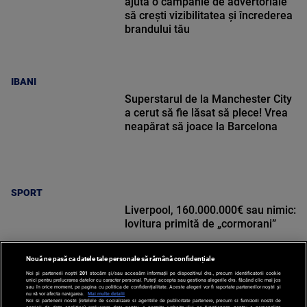
ajută o campanie de advertoriale
să crești vizibilitatea și încrederea
brandului tău
IBANI
Superstarul de la Manchester City
a cerut să fie lăsat să plece! Vrea
neapărat să joace la Barcelona
SPORT
Liverpool, 160.000.000€ sau nimic:
lovitura primită de „cormorani”
Nouă ne pasă ca datele tale personale să rămână confidențiale
Noi și partenerii noștri
201
stocăm și/sau accesăm informații pe dispozitivul dvs., precum identificatorii cookie
unici pentru prelucrarea datelor cu caracter personal. Puteți accepta sau gestiona alegerile dvs. făcând clic mai jos
sau în orice moment, pe pagina cu politica de confidențialitate. Aceste alegeri vor fi raportate partenerilor noștri și
nu vă vor afecta navigarea.
Mai multe detalii
Noi si partenerii nostri (retelele de socializare si agentiile de publicitate partenere, precum si furnizorii nostri de
SPORT