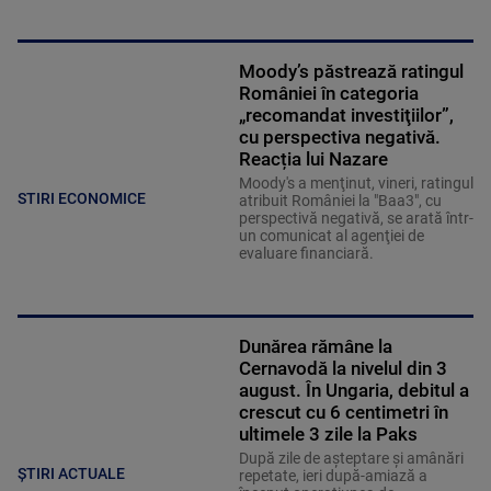
Moody’s păstrează ratingul
României în categoria
„recomandat investiţiilor”,
cu perspectiva negativă.
Reacția lui Nazare
Moody's a menţinut, vineri, ratingul
STIRI ECONOMICE
atribuit României la "Baa3", cu
perspectivă negativă, se arată într-
un comunicat al agenţiei de
evaluare financiară.
Dunărea rămâne la
Cernavodă la nivelul din 3
august. În Ungaria, debitul a
crescut cu 6 centimetri în
ultimele 3 zile la Paks
După zile de așteptare și amânări
ȘTIRI ACTUALE
repetate, ieri după-amiază a