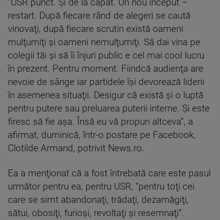
”USR punct. Şi de la capăt. Un nou început –
restart. După fiecare rând de alegeri se caută
vinovaţi, după fiecare scrutin există oameni
mulţumiţi şi oameni nemulţumiţi. Să dai vina pe
colegii tăi şi să îi înjuri public e cel mai cool lucru
în prezent. Pentru moment. Fiindcă audienţa are
nevoie de sânge iar partidele îşi devorează liderii
în asemenea situaţii. Desigur că există şi o luptă
pentru putere sau preluarea puterii interne. Şi este
firesc să fie aşa. Însă eu vă propun altceva”, a
afirmat, duminică, într-o postare pe Facebook,
Clotilde Armand, potrivit News.ro.
Ea a menţionat că a fost întrebată care este pasul
următor pentru ea, pentru USR, ”pentru toţi cei
care se simt abandonaţi, trădaţi, dezamăgiţi,
sătui, obosiţi, furioşi, revoltaţi şi resemnaţi”.