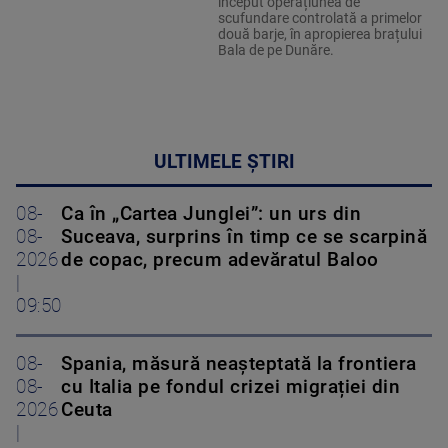
început operațiunea de
scufundare controlată a primelor
două barje, în apropierea brațului
Bala de pe Dunăre.
ULTIMELE ȘTIRI
08-
Ca în „Cartea Junglei”: un urs din
08-
Suceava, surprins în timp ce se scarpină
2026
de copac, precum adevăratul Baloo
|
09:50
08-
Spania, măsură neașteptată la frontiera
08-
cu Italia pe fondul crizei migrației din
2026
Ceuta
|