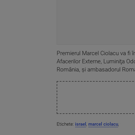
Premierul Marcel Ciolacu va fi îns
Afacerilor Externe, Luminiţa Odo
România, şi ambasadorul Români
Etichete:
israel
,
marcel ciolacu
,