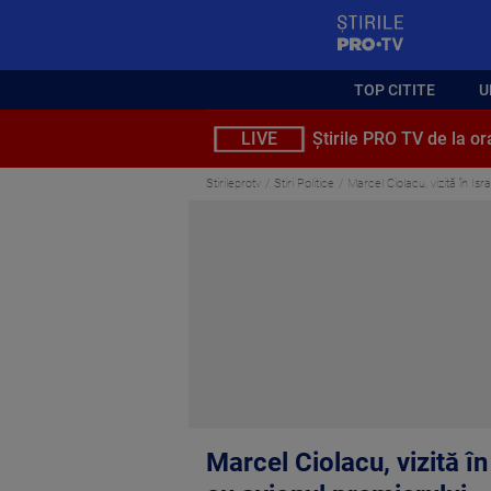
StirilePROTV
TOP CITITE
U
LIVE
Știrile PRO TV de la or
Stirileprotv
Stiri Politice
Marcel Ciolacu, vizită în Isr
Marcel Ciolacu, vizită în