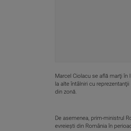
Marcel Ciolacu se află marţi în 
la alte întâlniri cu reprezentanţ
din zonă.
De asemenea, prim-ministrul R
evreieşti din România în perio