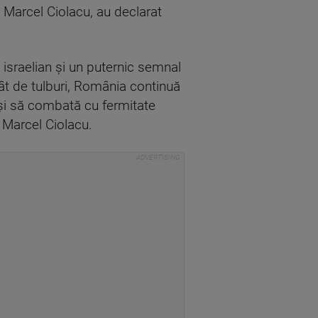
ce Marcel Ciolacu, au declarat
 israelian şi un puternic semnal
tât de tulburi, România continuă
i şi să combată cu fermitate
l Marcel Ciolacu.