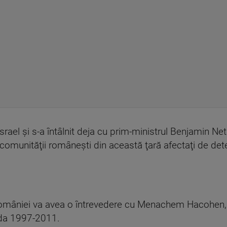
Israel și s-a întâlnit deja cu prim-ministrul Benjamin N
ii comunităţii româneşti din această ţară afectaţi de det
omâniei va avea o întrevedere cu Menachem Hacohen, 
ada 1997-2011.