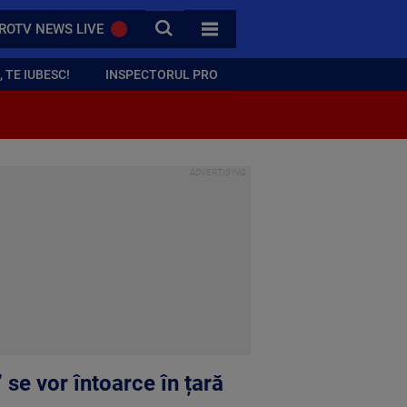
CAUTA
ROTV NEWS LIVE
TOATE CATEGORIILE
 TE IUBESC!
INSPECTORUL PRO
” se vor întoarce în țară