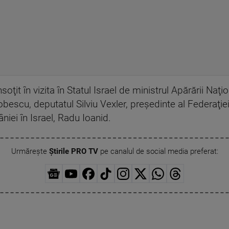
oţit în vizita în Statul Israel de ministrul Apărării Naţio
bescu, deputatul Silviu Vexler, preşedinte al Federaţiei
ei în Israel, Radu Ioanid.
Urmărește
Știrile PRO TV
pe canalul de social media preferat: