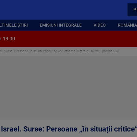
P
LTIMELE ȘTIRI
EMISIUNI INTEGRALE
VIDEO
ROMÂNIA,
a 19:00
ael. Surse: Persoane „în situații critice” se vor întoarce în țară cu avionul premierului
 Israel. Surse: Persoane „în situații critice