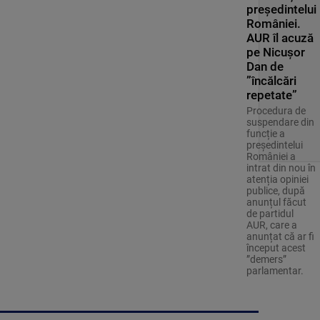
președintelui
României.
AUR îl acuză
pe Nicușor
Dan de
”încălcări
repetate”
Procedura de
suspendare din
funcție a
președintelui
României a
intrat din nou în
atenția opiniei
publice, după
anunțul făcut
de partidul
AUR, care a
anunțat că ar fi
început acest
”demers”
parlamentar.