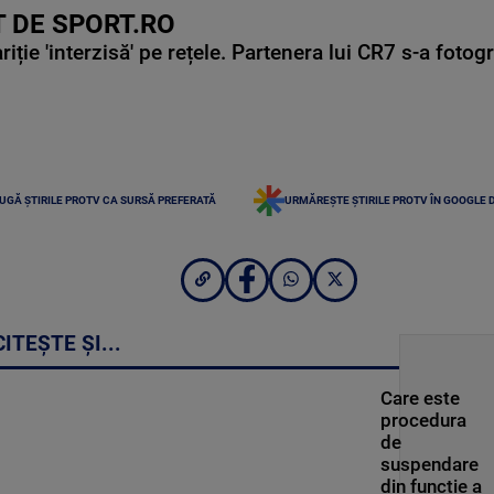
 DE SPORT.RO
ie 'interzisă' pe rețele. Partenera lui CR7 s-a fotog
UGĂ ȘTIRILE PROTV CA SURSĂ PREFERATĂ
URMĂREȘTE ȘTIRILE PROTV ÎN GOOGLE 
CITEȘTE ȘI...
Care este
procedura
de
suspendare
din funcție a