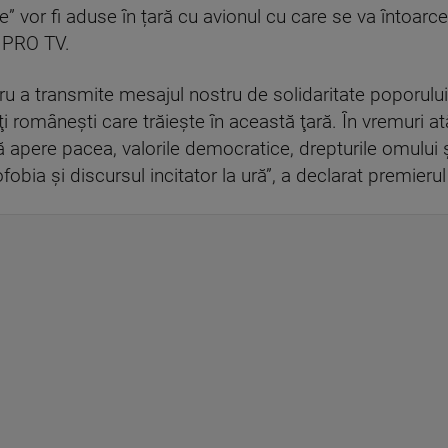
ice” vor fi aduse în țară cu avionul cu care se va întoar
e PRO TV.
tru a transmite mesajul nostru de solidaritate poporului
i româneşti care trăieşte în această ţară. În vremuri a
 să apere pacea, valorile democratice, drepturile omulu
fobia şi discursul incitator la ură”, a declarat premieru