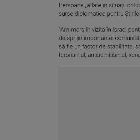
Persoane „aflate în situații crit
surse diplomatice pentru Știril
”Am mers în vizită în Israel pen
de sprijin importantei comunităţ
să fie un factor de stabilitate,
terorismul, antisemitismul, xeno