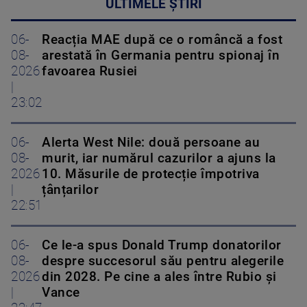
ULTIMELE ȘTIRI
06-
Reacția MAE după ce o româncă a fost
08-
arestată în Germania pentru spionaj în
2026
favoarea Rusiei
|
23:02
06-
Alerta West Nile: două persoane au
08-
murit, iar numărul cazurilor a ajuns la
2026
10. Măsurile de protecție împotriva
|
țânțarilor
22:51
06-
Ce le-a spus Donald Trump donatorilor
08-
despre succesorul său pentru alegerile
2026
din 2028. Pe cine a ales între Rubio și
|
Vance