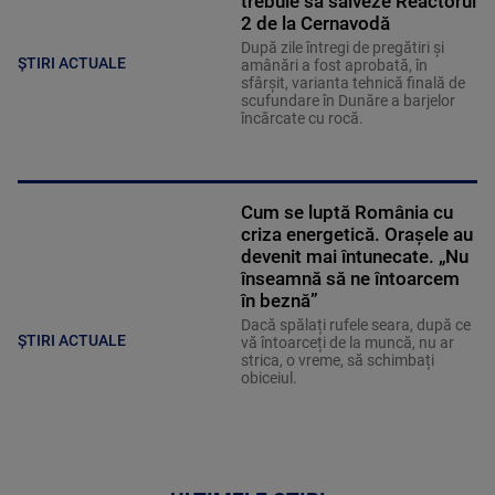
trebuie să salveze Reactorul
2 de la Cernavodă
După zile întregi de pregătiri și
ȘTIRI ACTUALE
amânări a fost aprobată, în
sfârșit, varianta tehnică finală de
scufundare în Dunăre a barjelor
încărcate cu rocă.
Cum se luptă România cu
criza energetică. Orașele au
devenit mai întunecate. „Nu
înseamnă să ne întoarcem
în beznă”
Dacă spălați rufele seara, după ce
ȘTIRI ACTUALE
vă întoarceți de la muncă, nu ar
strica, o vreme, să schimbați
obiceiul.