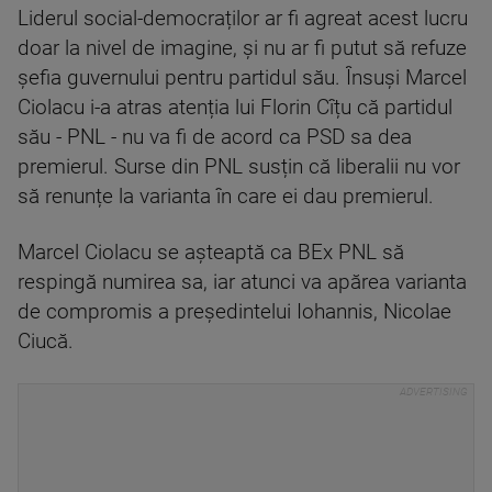
Liderul social-democraților ar fi agreat acest lucru
doar la nivel de imagine, și nu ar fi putut să refuze
șefia guvernului pentru partidul său. Însuși Marcel
Ciolacu i-a atras atenția lui Florin Cîțu că partidul
său - PNL - nu va fi de acord ca PSD sa dea
premierul. Surse din PNL susțin că liberalii nu vor
să renunțe la varianta în care ei dau premierul.
Marcel Ciolacu se așteaptă ca BEx PNL să
respingă numirea sa, iar atunci va apărea varianta
de compromis a președintelui Iohannis, Nicolae
Ciucă.