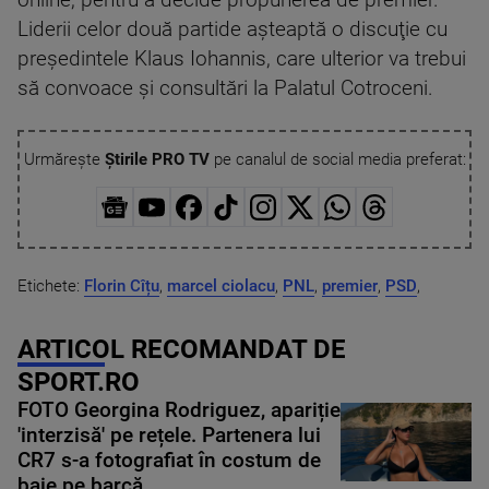
online, pentru a decide propunerea de premier.
Liderii celor două partide așteaptă o discuţie cu
președintele Klaus Iohannis, care ulterior va trebui
să convoace și consultări la Palatul Cotroceni.
Urmărește
Știrile PRO TV
pe canalul de social media preferat:
Etichete:
Florin Cîțu
,
marcel ciolacu
,
PNL
,
premier
,
PSD
,
ARTICOL RECOMANDAT DE
SPORT.RO
FOTO Georgina Rodriguez, apariție
'interzisă' pe rețele. Partenera lui
CR7 s-a fotografiat în costum de
baie pe barcă