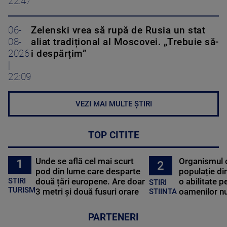
22:47
06-
Zelenski vrea să rupă de Rusia un stat
08-
aliat tradițional al Moscovei. „Trebuie să-
2026
i despărțim”
|
22:09
VEZI MAI MULTE ȘTIRI
TOP CITITE
Unde se află cel mai scurt
Organismul 
1
2
pod din lume care desparte
populație di
STIRI
două țări europene. Are doar
o abilitate p
STIRI
TURISM
3 metri și două fusuri orare
oamenilor nu
STIINTA
PARTENERI