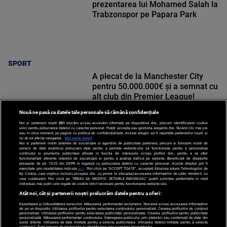
prezentarea lui Mohamed Salah la
Trabzonspor pe Papara Park
SPORT
A plecat de la Manchester City
pentru 50.000.000€ și a semnat cu
alt club din Premier League!
Nouă ne pasă ca datele tale personale să rămână confidențiale
Noi și partenerii noștri
201
stocăm și/sau accesăm informații pe dispozitivul dvs., precum identificatorii cookie
unici pentru prelucrarea datelor cu caracter personal. Puteți accepta sau gestiona alegerile dvs. făcând clic mai jos
sau în orice moment, pe pagina cu politica de confidențialitate. Aceste alegeri vor fi raportate partenerilor noștri și
nu vă vor afecta navigarea.
Mai multe detalii
Noi si partenerii nostri (retelele de socializare si agentiile de publicitate partenere, precum si furnizorii nostri de
SPORT
servicii de date analitice) prelucram date pentru a permite website-ului sa functioneze, pentru a personaliza
continutul si anunturile publicitare afisate in functie de interesele si/sau profilul dvs., pentru a va oferi
functionalitati aferente retelelor de socializare si pentru a analiza traficul pe website. Beneficiati de drepturile
prevazute de art. 15-22 din GDPR in legatura cu prelucrarea datelor cu caracter personal. Aceste drepturi pot fi
exercitate prin modalitatea indicata
aici
. Prin click pe “ACCEPT TOATE”, acceptati folosirea tuturor Tehnologiilor de
tip Cookie, care implica inclusiv acceptul dvs. cu privire la stocarea/accesarea informatiilor de catre Vendor-ii cu
care colaboram. Prin click pe “VREAU SA MODIFIC SETARILE INDIVIDUAL” puteti schimba preferintele in mod
individual, mai putin cele legate de cookie strict necesare pentru functionarea website-ului.
Atât noi, cât și partenerii noștri prelucrăm datele pentru a oferi:
Dezvoltarea și îmbunătățirea serviciilor. Măsurarea performanței reclamelor. Stocarea și/sau accesarea informațiilor
de pe un dispozitiv. Utilizarea profilurilor pentru selectarea conținutului personalizat. Crearea profilurilor de conținut
personalizat. Utilizarea profilurilor pentru selectarea publicității personalizate. Crearea profilurilor pentru publicitate
personalizată. Măsurarea performanței conținutului. Înțelegerea publicului prin statistici sau combinații de date din
surse diferite. Utilizarea de date limitate pentru a selecta publicitatea. Utilizarea datelor limitate pentru a selecta
conținutul. Date precise de geolocație și identificarea prin scanarea dispozitivului.