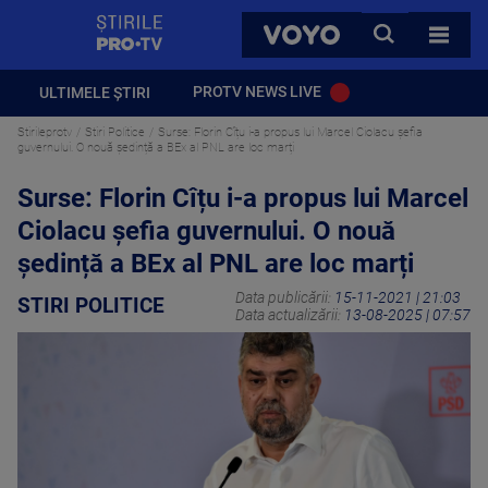
StirilePROTV
CAUTA
VOYO
TOATE 
PROTV NEWS LIVE
ULTIMELE ȘTIRI
Stirileprotv
Stiri Politice
Surse: Florin Cîțu i-a propus lui Marcel Ciolacu șefia
guvernului. O nouă ședință a BEx al PNL are loc marți
Surse: Florin Cîțu i-a propus lui Marcel
Ciolacu șefia guvernului. O nouă
ședință a BEx al PNL are loc marți
Data publicării:
15-11-2021 | 21:03
STIRI POLITICE
Data actualizării:
13-08-2025 | 07:57