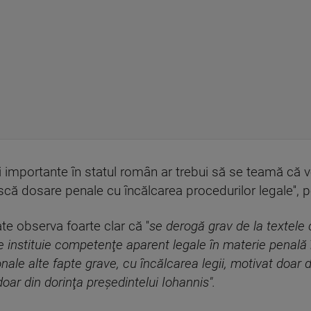
ii importante în statul român ar trebui să se teamă că
că dosare penale cu încălcarea procedurilor legale'', p
e observa foarte clar că ''
se derogă grav de la textele c
se instituie competenţe aparent legale în materie penală în
onale alte fapte grave, cu încălcarea legii, motivat doar
oar din dorinţa preşedintelui Iohannis".