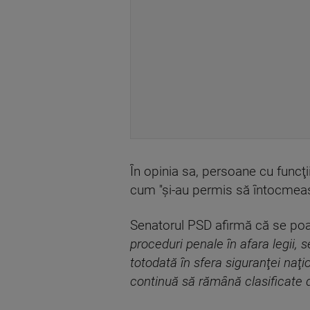
În opinia sa, persoane cu funcţ
cum ''şi-au permis să întocmeas
Senatorul PSD afirmă că se poat
proceduri penale în afara legii, 
totodată în sfera siguranţei naţi
continuă să rămână clasificate d