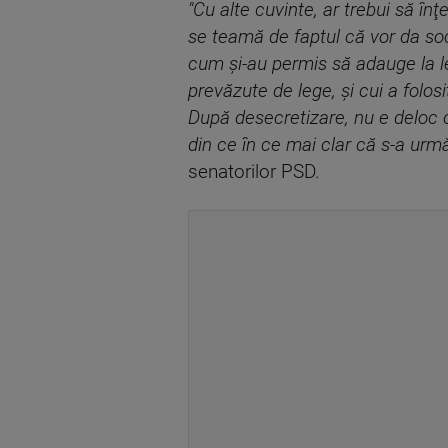
"Cu alte cuvinte, ar trebui să î
se teamă de faptul că vor da soc
cum şi-au permis să adauge la l
prevăzute de lege, şi cui a folosi
După desecretizare, nu e deloc c
din ce în ce mai clar că s-a urmă
senatorilor PSD.