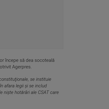
 vor începe să dea socoteală
otrivit Agerpres.
onstituţionale, se instituie
 afara legii şi se includ
 de nişte hotărâri ale CSAT care