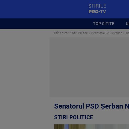
StirilePROTV
TOP CITITE
U
Stirileprotv
Stiri Politice
Senatorul PSD Şerban Nicola
Senatorul PSD Şerban Ni
STIRI POLITICE