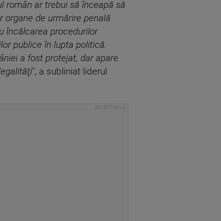
tul român ar trebui să înceapă să
or organe de urmărire penală
 încălcarea procedurilor
or publice în lupta politică.
iei a fost protejat, dar apare
egalităţi
", a subliniat liderul