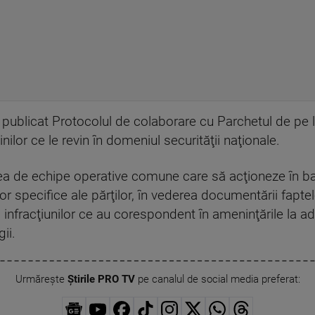
 publicat Protocolul de colaborare cu Parchetul de pe l
inilor ce le revin în domeniul securităţii naţionale.
a de echipe operative comune care să acţioneze în ba
r specifice ale părţilor, în vederea documentării faptel
 infracţiunilor ce au corespondent în ameninţările la adr
gii.
Urmărește
Știrile PRO TV
pe canalul de social media preferat: