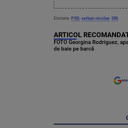
Etichete:
PSD
,
serban nicolae
,
SRI
,
ARTICOL RECOMANDAT
FOTO Georgina Rodriguez, apariț
de baie pe barcă
ADA