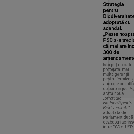
Strategia
pentru
Biodiversitate
adoptată cu
scandal.
„Peste noapte
PSD s-a trezi
că mai are în
300 de
amendament
Mai puțină natu
protejată, mai
multe garanții
pentru fermieri ș
aproape un milia
de euro în joc. A
arată noua
„
Strategie
Națională pentru
Biodiversitate
”,
adoptată de
Parlament după
dezbateri aprins
între PSD și USR.