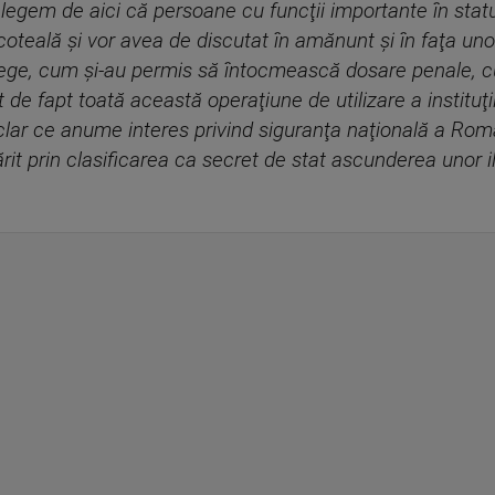
nţelegem de aici că persoane cu funcţii importante în sta
oteală şi vor avea de discutat în amănunt şi în faţa un
ege, cum şi-au permis să întocmească dosare penale, cu
t de fapt toată această operaţiune de utilizare a instituţiil
lar ce anume interes privind siguranţa naţională a Român
rit prin clasificarea ca secret de stat ascunderea unor il