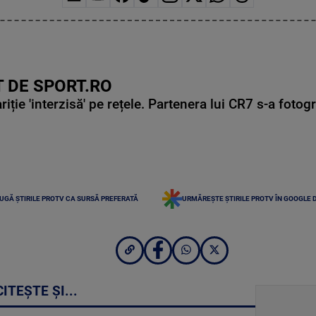
 DE SPORT.RO
ie 'interzisă' pe rețele. Partenera lui CR7 s-a fotog
UGĂ ȘTIRILE PROTV CA SURSĂ PREFERATĂ
URMĂREȘTE ȘTIRILE PROTV ÎN GOOGLE 
CITEȘTE ȘI...