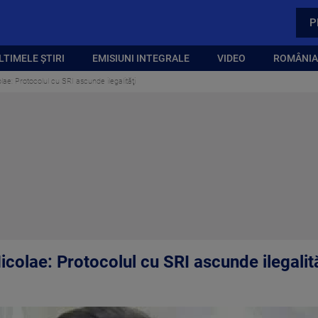
P
LTIMELE ȘTIRI
EMISIUNI INTEGRALE
VIDEO
ROMÂNIA,
e: Protocolul cu SRI ascunde ilegalităţi
colae: Protocolul cu SRI ascunde ilegalită