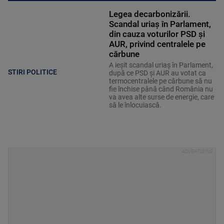
Legea decarbonizării.
Scandal uriaș în Parlament,
din cauza voturilor PSD și
AUR, privind centralele pe
cărbune
A ieșit scandal uriaș în Parlament,
STIRI POLITICE
după ce PSD și AUR au votat ca
termocentralele pe cărbune să nu
fie închise până când România nu
va avea alte surse de energie, care
să le înlocuiască.