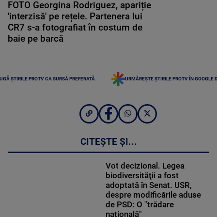
FOTO Georgina Rodriguez, apariție
'interzisă' pe rețele. Partenera lui
CR7 s-a fotografiat în costum de
baie pe barcă
UGĂ ȘTIRILE PROTV CA SURSĂ PREFERATĂ
URMĂREȘTE ȘTIRILE PROTV ÎN GOOGLE 
CITEȘTE ȘI...
Vot decizional. Legea
biodiversităţii a fost
adoptată în Senat. USR,
despre modificările aduse
de PSD: O "trădare
națională"