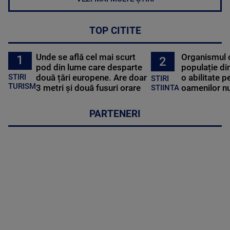
TOP CITITE
Unde se află cel mai scurt
Organismul 
1
2
pod din lume care desparte
populație di
STIRI
două țări europene. Are doar
o abilitate p
STIRI
TURISM
3 metri și două fusuri orare
oamenilor nu
STIINTA
PARTENERI