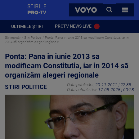
StirilePROTV
CAUTA
VOYO
TOATE 
PROTV NEWS LIVE
ULTIMELE ȘTIRI
Stirileprotv
Stiri Politice
Ponta: Pana in iunie 2013 sa modificam Constitutia, iar in
2014 să organizăm alegeri regionale
Ponta: Pana in iunie 2013 sa
modificam Constitutia, iar in 2014 să
organizăm alegeri regionale
Data publicării:
20-11-2012 | 22:38
STIRI POLITICE
Data actualizării:
17-08-2025 | 00:28