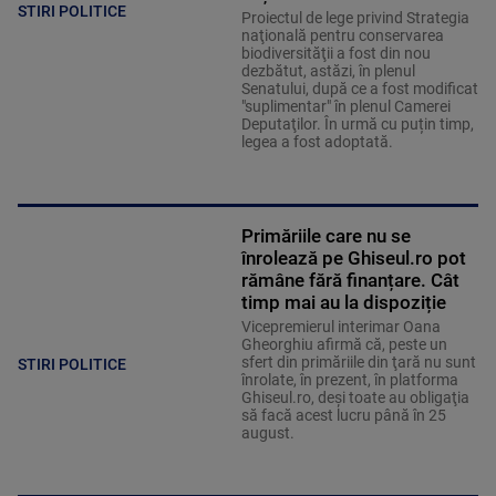
STIRI POLITICE
Proiectul de lege privind Strategia
naţională pentru conservarea
biodiversităţii a fost din nou
dezbătut, astăzi, în plenul
Senatului, după ce a fost modificat
"suplimentar" în plenul Camerei
Deputaţilor. În urmă cu puțin timp,
legea a fost adoptată.
Primăriile care nu se
înrolează pe Ghiseul.ro pot
rămâne fără finanțare. Cât
timp mai au la dispoziție
Vicepremierul interimar Oana
Gheorghiu afirmă că, peste un
sfert din primăriile din ţară nu sunt
STIRI POLITICE
înrolate, în prezent, în platforma
Ghiseul.ro, deşi toate au obligaţia
să facă acest lucru până în 25
august.