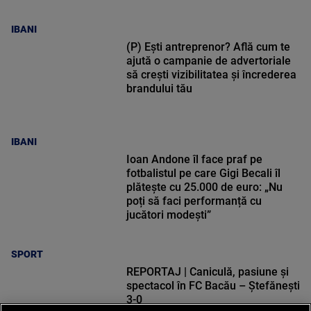
IBANI
(P) Ești antreprenor? Află cum te
ajută o campanie de advertoriale
să crești vizibilitatea și încrederea
brandului tău
IBANI
Ioan Andone îl face praf pe
fotbalistul pe care Gigi Becali îl
plătește cu 25.000 de euro: „Nu
poți să faci performanță cu
jucători modești”
SPORT
REPORTAJ | Caniculă, pasiune și
spectacol în FC Bacău – Ștefănești
3-0