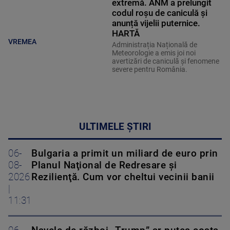
extremă. ANM a prelungit
codul roșu de caniculă și
anunță vijelii puternice.
HARTĂ
VREMEA
Administrația Națională de
Meteorologie a emis joi noi
avertizări de caniculă și fenomene
severe pentru România.
ULTIMELE ȘTIRI
06-
Bulgaria a primit un miliard de euro prin
08-
Planul Naţional de Redresare şi
2026
Rezilienţă. Cum vor cheltui vecinii banii
|
11:31