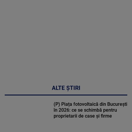
MAI
MULTE
DETALII
50:27
ALTE ȘTIRI
(P) Piața fotovoltaică din București
în 2026: ce se schimbă pentru
proprietarii de case și firme