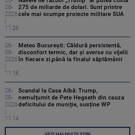
06-
Navele de război „Trump” ar putea costa
08-
275 de miliarde de dolari. Sunt printre
2026
cele mai scumpe proiecte militare SUA
|
11:26
06-
Meteo Bucureşti: Căldură persistentă,
08-
disconfort termic, dar şi averse cu vijelii
2026
în fiecare zi,până la finalul săptămânii
|
11:18
06-
Scandal la Casa Albă: Trump,
08-
nemulțumit de Pete Hegseth din cauza
2026
deficitului de muniție, susține WP
|
11:14
VEZI MAI MULTE ȘTIRI