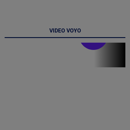
VIDEO VOYO
Stirile PRO TV
Stirile PRO
TV # 19.00 -
05 August
2026