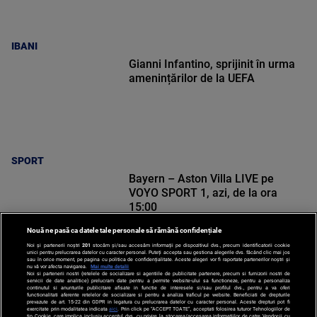
IBANI
Gianni Infantino, sprijinit în urma
amenințărilor de la UEFA
SPORT
Bayern – Aston Villa LIVE pe
VOYO SPORT 1, azi, de la ora
15:00
Nouă ne pasă ca datele tale personale să rămână confidențiale
Noi și partenerii noștri
201
stocăm și/sau accesăm informații pe dispozitivul dvs., precum identificatorii cookie
unici pentru prelucrarea datelor cu caracter personal. Puteți accepta sau gestiona alegerile dvs. făcând clic mai jos
sau în orice moment, pe pagina cu politica de confidențialitate. Aceste alegeri vor fi raportate partenerilor noștri și
nu vă vor afecta navigarea.
Mai multe detalii
SPORT
Noi si partenerii nostri (retelele de socializare si agentiile de publicitate partenere, precum si furnizorii nostri de
servicii de date analitice) prelucram date pentru a permite website-ului sa functioneze, pentru a personaliza
continutul si anunturile publicitare afisate in functie de interesele si/sau profilul dvs., pentru a va oferi
functionalitati aferente retelelor de socializare si pentru a analiza traficul pe website. Beneficiati de drepturile
prevazute de art. 15-22 din GDPR in legatura cu prelucrarea datelor cu caracter personal. Aceste drepturi pot fi
exercitate prin modalitatea indicata
aici
. Prin click pe “ACCEPT TOATE”, acceptati folosirea tuturor Tehnologiilor de
tip Cookie, care implica inclusiv acceptul dvs. cu privire la stocarea/accesarea informatiilor de catre Vendor-ii cu