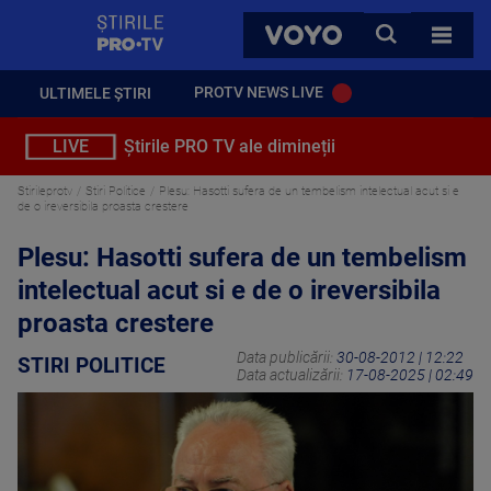
StirilePROTV
CAUTA
VOYO
TOATE 
PROTV NEWS LIVE
ULTIMELE ȘTIRI
LIVE
Știrile PRO TV ale dimineții
Stirileprotv
Stiri Politice
Plesu: Hasotti sufera de un tembelism intelectual acut si e
de o ireversibila proasta crestere
Plesu: Hasotti sufera de un tembelism
intelectual acut si e de o ireversibila
proasta crestere
Data publicării:
30-08-2012 | 12:22
STIRI POLITICE
Data actualizării:
17-08-2025 | 02:49