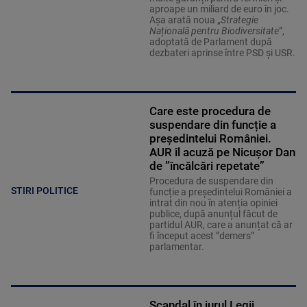
aproape un miliard de euro în joc.
Așa arată noua „
Strategie
Națională pentru Biodiversitate
”,
adoptată de Parlament după
dezbateri aprinse între PSD și USR.
Care este procedura de
suspendare din funcție a
președintelui României.
AUR îl acuză pe Nicușor Dan
de ”încălcări repetate”
Procedura de suspendare din
STIRI POLITICE
funcție a președintelui României a
intrat din nou în atenția opiniei
publice, după anunțul făcut de
partidul AUR, care a anunțat că ar
fi început acest ”demers”
parlamentar.
Scandal în jurul Legii