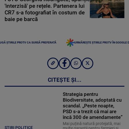
'interzisă' pe rețele. Partenera lui
CR7 s-a fotografiat în costum de
baie pe barcă
UGĂ ȘTIRILE PROTV CA SURSĂ PREFERATĂ
URMĂREȘTE ȘTIRILE PROTV ÎN GOOGLE 
CITEȘTE ȘI...
Strategia pentru
Biodiversitate, adoptată cu
scandal. „Peste noapte,
PSD s-a trezit că mai are
încă 300 de amendamente”
Mai puțină natură protejată, mai
STIRI POLITICE
multe garanții pentru fermieri și