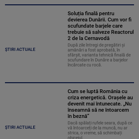
Soluția finală pentru
devierea Dunării. Cum vor fi
scufundate barjele care
trebuie să salveze Reactorul
2 de la Cernavodă
După zile întregi de pregătiri și
ȘTIRI ACTUALE
amânări a fost aprobată, în
sfârșit, varianta tehnică finală de
scufundare în Dunăre a barjelor
încărcate cu rocă.
Cum se luptă România cu
criza energetică. Orașele au
devenit mai întunecate. „Nu
înseamnă să ne întoarcem
în beznă”
Dacă spălați rufele seara, după ce
ȘTIRI ACTUALE
vă întoarceți de la muncă, nu ar
strica, o vreme, să schimbați
obiceiul.