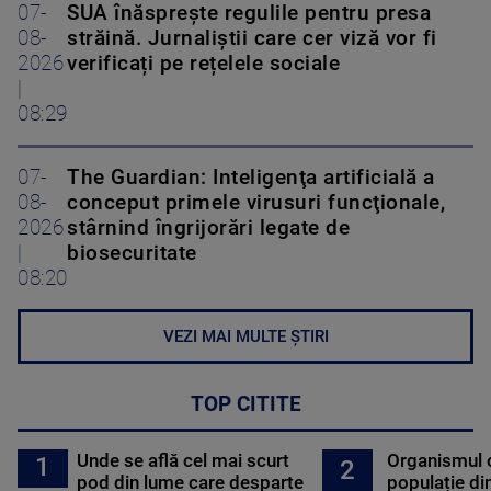
07-
SUA înăsprește regulile pentru presa
08-
străină. Jurnaliștii care cer viză vor fi
2026
verificați pe rețelele sociale
|
08:29
07-
The Guardian: Inteligenţa artificială a
08-
conceput primele virusuri funcţionale,
2026
stârnind îngrijorări legate de
|
biosecuritate
08:20
VEZI MAI MULTE ȘTIRI
TOP CITITE
Unde se află cel mai scurt
Organismul 
1
2
pod din lume care desparte
populație di