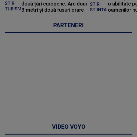
STIRI
două țări europene. Are doar
o abilitate p
STIRI
TURISM
3 metri și două fusuri orare
oamenilor nu
STIINTA
PARTENERI
VIDEO VOYO