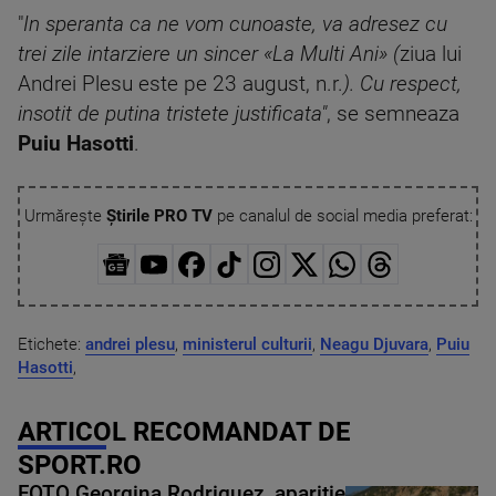
"
In speranta ca ne vom cunoaste, va adresez cu
trei zile intarziere un sincer «La Multi Ani» (
ziua lui
Andrei Plesu este pe 23 august, n.r.
). Cu respect,
insotit de putina tristete justificata"
, se semneaza
Puiu Hasotti
.
Urmărește
Știrile PRO TV
pe canalul de social media preferat:
Etichete:
andrei plesu
,
ministerul culturii
,
Neagu Djuvara
,
Puiu
Hasotti
,
ARTICOL RECOMANDAT DE
SPORT.RO
FOTO Georgina Rodriguez, apariție