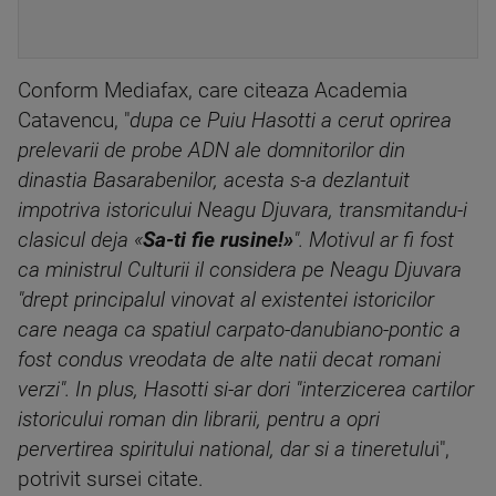
Conform Mediafax, care citeaza Academia
Catavencu, "
dupa ce Puiu Hasotti a cerut oprirea
prelevarii de probe ADN ale domnitorilor din
dinastia Basarabenilor, acesta s-a dezlantuit
impotriva istoricului Neagu Djuvara, transmitandu-i
clasicul deja «
Sa-ti fie rusine!»
". Motivul ar fi fost
ca ministrul Culturii il considera pe Neagu Djuvara
"drept principalul vinovat al existentei istoricilor
care neaga ca spatiul carpato-danubiano-pontic a
fost condus vreodata de alte natii decat romani
verzi". In plus, Hasotti si-ar dori "interzicerea cartilor
istoricului roman din librarii, pentru a opri
pervertirea spiritului national, dar si a tineretulu
i",
potrivit sursei citate.