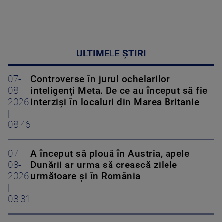
ULTIMELE ȘTIRI
07-
Controverse în jurul ochelarilor
08-
inteligenți Meta. De ce au început să fie
2026
interziși în localuri din Marea Britanie
|
08:46
07-
A început să plouă în Austria, apele
08-
Dunării ar urma să crească zilele
2026
următoare și în România
|
08:31