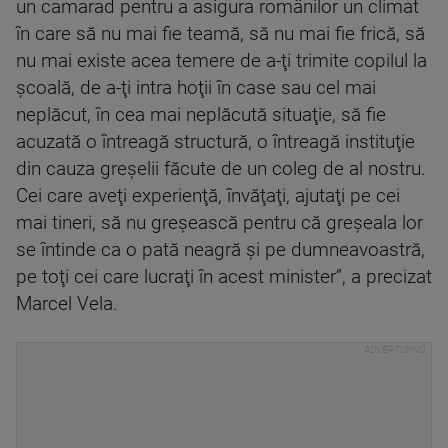
un camarad pentru a asigura românilor un climat
în care să nu mai fie teamă, să nu mai fie frică, să
nu mai existe acea temere de a-ţi trimite copilul la
şcoală, de a-ţi intra hoţii în case sau cel mai
neplăcut, în cea mai neplăcută situaţie, să fie
acuzată o întreagă structură, o întreagă instituţie
din cauza greşelii făcute de un coleg de al nostru.
Cei care aveţi experienţă, învăţaţi, ajutaţi pe cei
mai tineri, să nu greşească pentru că greşeala lor
se întinde ca o pată neagră şi pe dumneavoastră,
pe toţi cei care lucraţi în acest minister”, a precizat
Marcel Vela.