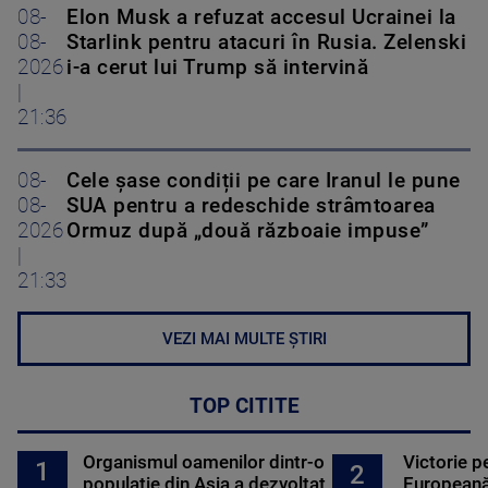
08-
Elon Musk a refuzat accesul Ucrainei la
08-
Starlink pentru atacuri în Rusia. Zelenski
2026
i-a cerut lui Trump să intervină
|
21:36
08-
Cele șase condiții pe care Iranul le pune
08-
SUA pentru a redeschide strâmtoarea
2026
Ormuz după „două războaie impuse”
|
21:33
VEZI MAI MULTE ȘTIRI
TOP CITITE
Organismul oamenilor dintr-o
Victorie p
1
2
populație din Asia a dezvoltat
Europeană