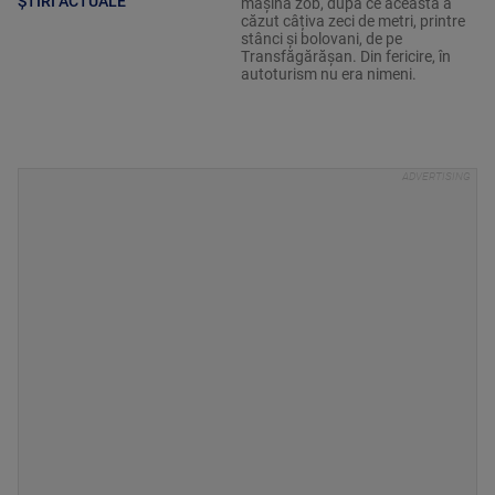
ȘTIRI ACTUALE
mașina zob, după ce aceasta a
căzut câțiva zeci de metri, printre
stânci și bolovani, de pe
Transfăgărășan. Din fericire, în
autoturism nu era nimeni.