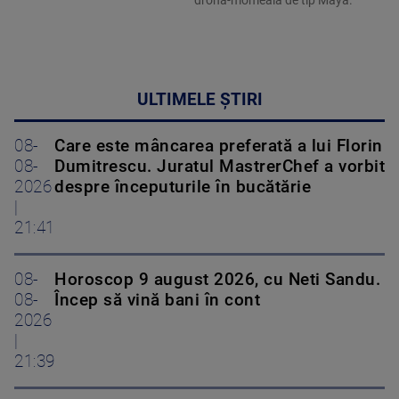
dronă-momeală de tip Maya.
ULTIMELE ȘTIRI
08-
Care este mâncarea preferată a lui Florin
08-
Dumitrescu. Juratul MastrerChef a vorbit
2026
despre începuturile în bucătărie
|
21:41
08-
Horoscop 9 august 2026, cu Neti Sandu.
08-
Încep să vină bani în cont
2026
|
21:39