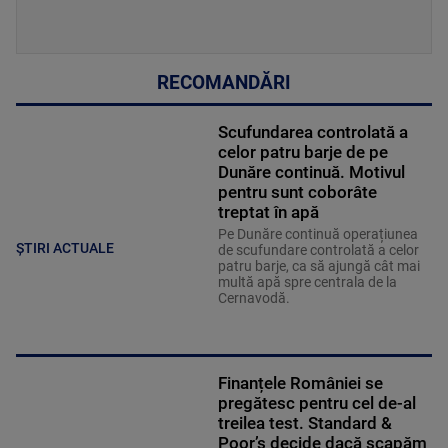
RECOMANDĂRI
Scufundarea controlată a
celor patru barje de pe
Dunăre continuă. Motivul
pentru sunt coborâte
treptat în apă
Pe Dunăre continuă operațiunea
ȘTIRI ACTUALE
de scufundare controlată a celor
patru barje, ca să ajungă cât mai
multă apă spre centrala de la
Cernavodă.
Finanțele României se
pregătesc pentru cel de-al
treilea test. Standard &
Poor’s decide dacă scapăm