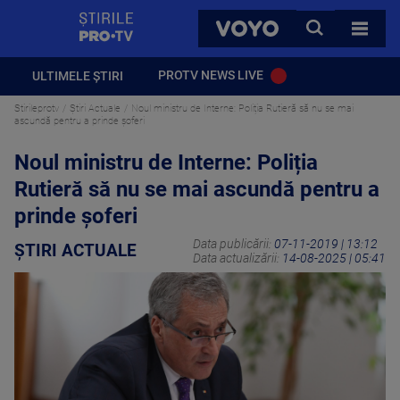
StirilePROTV
CAUTA
VOYO
TOATE 
PROTV NEWS LIVE
ULTIMELE ȘTIRI
Stirileprotv
Știri Actuale
Noul ministru de Interne: Poliția Rutieră să nu se mai
ascundă pentru a prinde şoferi
Noul ministru de Interne: Poliția
Rutieră să nu se mai ascundă pentru a
prinde şoferi
Data publicării:
07-11-2019 | 13:12
ȘTIRI ACTUALE
Data actualizării:
14-08-2025 | 05:41