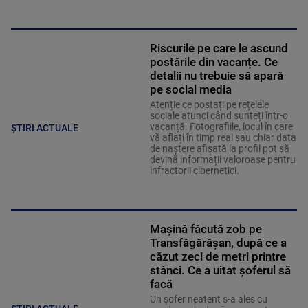
Riscurile pe care le ascund
postările din vacanțe. Ce
detalii nu trebuie să apară
pe social media
Atenție ce postați pe rețelele
sociale atunci când sunteți într-o
vacanță. Fotografiile, locul în care
ȘTIRI ACTUALE
vă aflați în timp real sau chiar data
de naștere afișată la profil pot să
devină informații valoroase pentru
infractorii cibernetici.
Mașină făcută zob pe
Transfăgărășan, după ce a
căzut zeci de metri printre
stânci. Ce a uitat șoferul să
facă
Un șofer neatent s-a ales cu