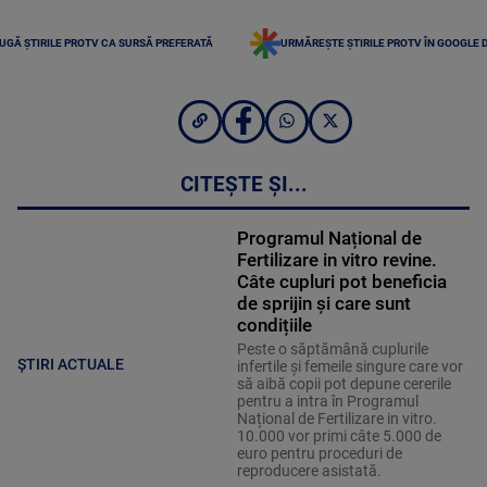
UGĂ ȘTIRILE PROTV CA SURSĂ PREFERATĂ
URMĂREȘTE ȘTIRILE PROTV ÎN GOOGLE 
CITEȘTE ȘI...
Programul Național de
Fertilizare in vitro revine.
Câte cupluri pot beneficia
de sprijin și care sunt
condițiile
Peste o săptămână cuplurile
ȘTIRI ACTUALE
infertile și femeile singure care vor
să aibă copii pot depune cererile
pentru a intra în Programul
Național de Fertilizare in vitro.
10.000 vor primi câte 5.000 de
euro pentru proceduri de
reproducere asistată.