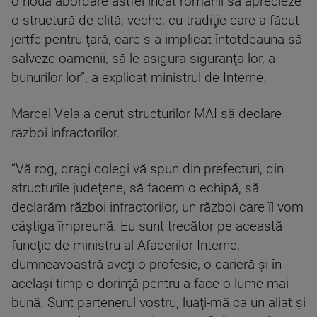
o nouă abordare astfel încât românii să aprecieze
o structură de elită, veche, cu tradiţie care a făcut
jertfe pentru ţară, care s-a implicat întotdeauna să
salveze oamenii, să le asigura siguranţa lor, a
bunurilor lor”, a explicat ministrul de Interne.
Marcel Vela a cerut structurilor MAI să declare
război infractorilor.
“Vă rog, dragi colegi vă spun din prefecturi, din
structurile judeţene, să facem o echipă, să
declarăm război infractorilor, un război care îl vom
câştiga împreună. Eu sunt trecător pe această
funcţie de ministru al Afacerilor Interne,
dumneavoastră aveţi o profesie, o carieră şi în
acelaşi timp o dorinţă pentru a face o lume mai
bună. Sunt partenerul vostru, luaţi-mă ca un aliat şi