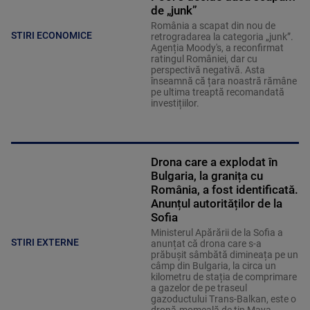
de „junk”
România a scapat din nou de
STIRI ECONOMICE
retrogradarea la categoria „junk”.
Agenția Moody's, a reconfirmat
ratingul României, dar cu
perspectivă negativă. Asta
înseamnă că țara noastră rămâne
pe ultima treaptă recomandată
investițiilor.
Drona care a explodat în
Bulgaria, la granița cu
România, a fost identificată.
Anunțul autorităților de la
Sofia
Ministerul Apărării de la Sofia a
STIRI EXTERNE
anunțat că drona care s-a
prăbușit sâmbătă dimineața pe un
câmp din Bulgaria, la circa un
kilometru de stația de comprimare
a gazelor de pe traseul
gazoductului Trans-Balkan, este o