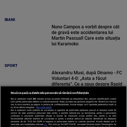
IBANI
Nuno Campos a vorbit despre cât
de gravă este accidentarea lui
Martin Pascual! Care este situația
lui Karamoko
SPORT
Alexandru Musi, după Dinamo - FC
Voluntari 4-0: „Asta a făcut
diferența”. Ce a spus despre Rapid
Nouă ne pasă ca datele tale personale să rămână confidențiale
Noi și partenerii noștri
201
stocăm și/sau accesăm informații pe dispozitivul dvs., precum identificatorii cookie
unici pentru prelucrarea datelor cu caracter personal. Puteți accepta sau gestiona alegerile dvs. făcând clic mai jos
sau în orice moment, pe pagina cu politica de confidențialitate. Aceste alegeri vor fi raportate partenerilor noștri și
nu vă vor afecta navigarea.
Mai multe detalii
Noi si partenerii nostri (retelele de socializare si agentiile de publicitate partenere, precum si furnizorii nostri de
SPORT
servicii de date analitice) prelucram date pentru a permite website-ului sa functioneze, pentru a personaliza
continutul si anunturile publicitare afisate in functie de interesele si/sau profilul dvs., pentru a va oferi
functionalitati aferente retelelor de socializare si pentru a analiza traficul pe website. Beneficiati de drepturile
prevazute de art. 15-22 din GDPR in legatura cu prelucrarea datelor cu caracter personal. Aceste drepturi pot fi
exercitate prin modalitatea indicata
aici
. Prin click pe “ACCEPT TOATE”, acceptati folosirea tuturor Tehnologiilor de