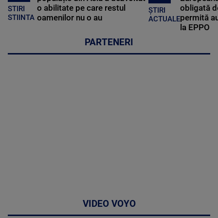
o abilitate pe care restul
obligată d
STIRI
ȘTIRI
oamenilor nu o au
permită au
STIINTA
ACTUALE
la EPPO
PARTENERI
VIDEO VOYO