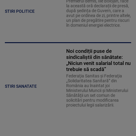
Premierul demis, Ilie Bolojan, face
la această oră declarații de presă,
după ședința de Guvern, care a
STIRI POLITICE
avut pe ordinea de zi, printre altele,
un plan de pregătire pentru riscuri
în domeniul energiei electrice.
Noi condiții puse de
sindicaliștii din sănătate:
„Niciun venit salarial total nu
trebuie să scadă”
Federaţia Sanitas şi Federaţia
„Solidaritatea Sanitară” din
România au înaintat joi
STIRI SANATATE
Ministerului Muncii şi Ministerului
Sănătăţii un set comun de
solicitări pentru modificarea
proiectului legii salarizării.