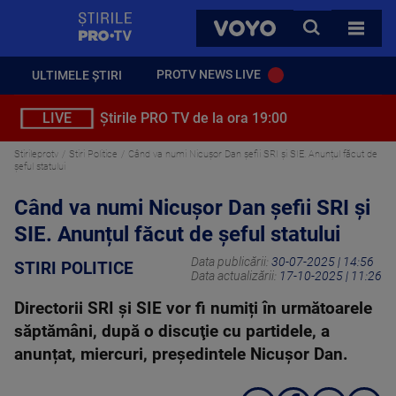
StirilePROTV
CAUTA
VOYO
TOATE 
PROTV NEWS LIVE
ULTIMELE ȘTIRI
LIVE
Știrile PRO TV de la ora 19:00
Stirileprotv
Stiri Politice
Când va numi Nicușor Dan șefii SRI și SIE. Anunțul făcut de
șeful statului
Când va numi Nicușor Dan șefii SRI și
SIE. Anunțul făcut de șeful statului
Data publicării:
30-07-2025 | 14:56
STIRI POLITICE
Data actualizării:
17-10-2025 | 11:26
Directorii SRI şi SIE vor fi numiți în următoarele
săptămâni, după o discuţie cu partidele, a
anunțat, miercuri, preşedintele Nicuşor Dan.