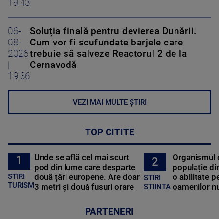
19:43
06-
Soluția finală pentru devierea Dunării.
08-
Cum vor fi scufundate barjele care
2026
trebuie să salveze Reactorul 2 de la
|
Cernavodă
19:36
VEZI MAI MULTE ȘTIRI
TOP CITITE
Unde se află cel mai scurt
Organismul 
1
2
pod din lume care desparte
populație di
STIRI
două țări europene. Are doar
o abilitate p
STIRI
TURISM
3 metri și două fusuri orare
oamenilor nu
STIINTA
PARTENERI