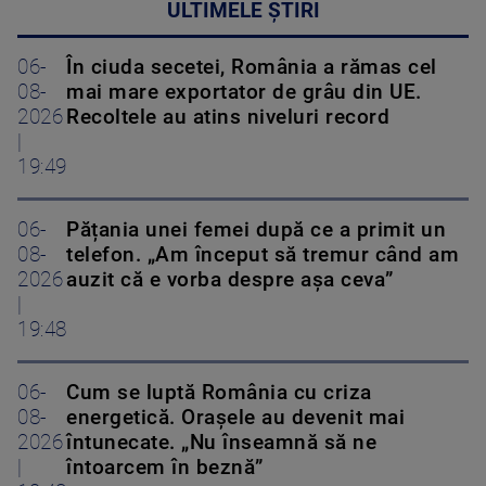
ULTIMELE ȘTIRI
06-
În ciuda secetei, România a rămas cel
08-
mai mare exportator de grâu din UE.
2026
Recoltele au atins niveluri record
|
19:49
06-
Pățania unei femei după ce a primit un
08-
telefon. „Am început să tremur când am
2026
auzit că e vorba despre așa ceva”
|
19:48
06-
Cum se luptă România cu criza
08-
energetică. Orașele au devenit mai
2026
întunecate. „Nu înseamnă să ne
|
întoarcem în beznă”