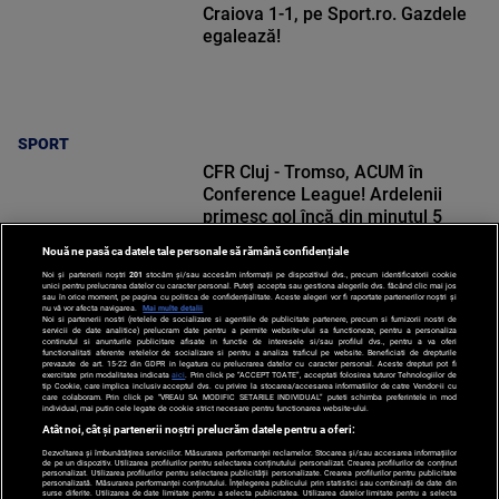
Craiova 1-1, pe Sport.ro. Gazdele
egalează!
SPORT
CFR Cluj - Tromso, ACUM în
Conference League! Ardelenii
primesc gol încă din minutul 5
Nouă ne pasă ca datele tale personale să rămână confidențiale
Noi și partenerii noștri
201
stocăm și/sau accesăm informații pe dispozitivul dvs., precum identificatorii cookie
unici pentru prelucrarea datelor cu caracter personal. Puteți accepta sau gestiona alegerile dvs. făcând clic mai jos
sau în orice moment, pe pagina cu politica de confidențialitate. Aceste alegeri vor fi raportate partenerilor noștri și
nu vă vor afecta navigarea.
Mai multe detalii
Noi si partenerii nostri (retelele de socializare si agentiile de publicitate partenere, precum si furnizorii nostri de
SPORT
servicii de date analitice) prelucram date pentru a permite website-ului sa functioneze, pentru a personaliza
continutul si anunturile publicitare afisate in functie de interesele si/sau profilul dvs., pentru a va oferi
functionalitati aferente retelelor de socializare si pentru a analiza traficul pe website. Beneficiati de drepturile
prevazute de art. 15-22 din GDPR in legatura cu prelucrarea datelor cu caracter personal. Aceste drepturi pot fi
exercitate prin modalitatea indicata
aici
. Prin click pe “ACCEPT TOATE”, acceptati folosirea tuturor Tehnologiilor de
tip Cookie, care implica inclusiv acceptul dvs. cu privire la stocarea/accesarea informatiilor de catre Vendor-ii cu
care colaboram. Prin click pe “VREAU SA MODIFIC SETARILE INDIVIDUAL” puteti schimba preferintele in mod
individual, mai putin cele legate de cookie strict necesare pentru functionarea website-ului.
Atât noi, cât și partenerii noștri prelucrăm datele pentru a oferi:
Dezvoltarea și îmbunătățirea serviciilor. Măsurarea performanței reclamelor. Stocarea și/sau accesarea informațiilor
de pe un dispozitiv. Utilizarea profilurilor pentru selectarea conținutului personalizat. Crearea profilurilor de conținut
personalizat. Utilizarea profilurilor pentru selectarea publicității personalizate. Crearea profilurilor pentru publicitate
personalizată. Măsurarea performanței conținutului. Înțelegerea publicului prin statistici sau combinații de date din
surse diferite. Utilizarea de date limitate pentru a selecta publicitatea. Utilizarea datelor limitate pentru a selecta