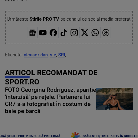
Urmărește
Știrile PRO TV
pe canalul de social media preferat:
Etichete:
nicusor dan
,
sie
,
SRI
,
ARTICOL RECOMANDAT DE
SPORT.RO
FOTO Georgina Rodriguez, apariție
'interzisă' pe rețele. Partenera lui
CR7 s-a fotografiat în costum de
baie pe barcă
UGĂ ȘTIRILE PROTV CA SURSĂ PREFERATĂ
URMĂREȘTE ȘTIRILE PROTV ÎN GOOGLE 