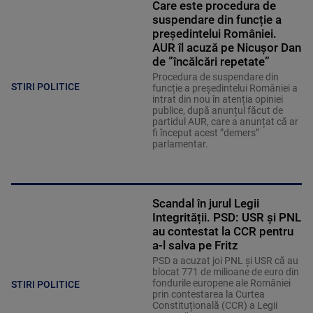
Care este procedura de
suspendare din funcție a
președintelui României.
AUR îl acuză pe Nicușor Dan
de ”încălcări repetate”
Procedura de suspendare din
STIRI POLITICE
funcție a președintelui României a
intrat din nou în atenția opiniei
publice, după anunțul făcut de
partidul AUR, care a anunțat că ar
fi început acest ”demers”
parlamentar.
Scandal în jurul Legii
Integrității. PSD: USR și PNL
au contestat la CCR pentru
a-l salva pe Fritz
PSD a acuzat joi PNL și USR că au
blocat 771 de milioane de euro din
fondurile europene ale României
STIRI POLITICE
prin contestarea la Curtea
Constituțională (CCR) a Legii