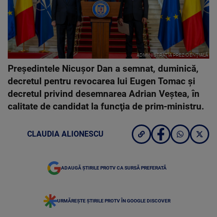
ADMINISTRAŢIA PREZIDENŢIALĂ
Preşedintele Nicuşor Dan a semnat, duminică,
decretul pentru revocarea lui Eugen Tomac şi
decretul privind desemnarea Adrian Veştea, în
calitate de candidat la funcţia de prim-ministru.
CLAUDIA ALIONESCU
ADAUGĂ ȘTIRILE PROTV CA SURSĂ PREFERATĂ
URMĂREȘTE ȘTIRILE PROTV ÎN GOOGLE DISCOVER