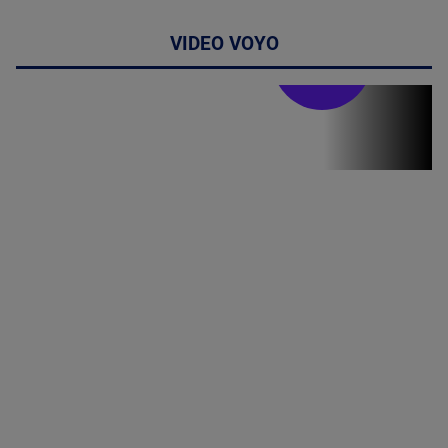
VIDEO VOYO
Doctor de
bine
(P) Terapia
hormonală în
menopauză
poate
corecta
sindromul