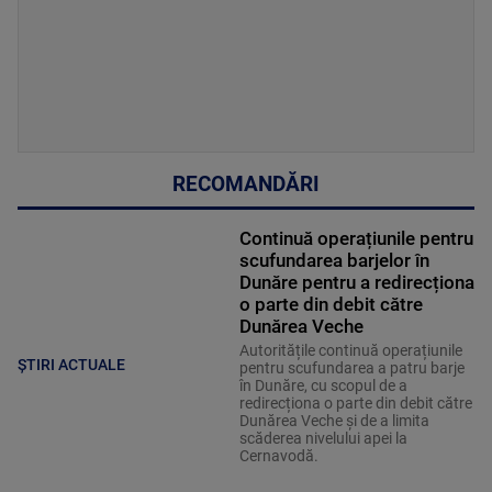
RECOMANDĂRI
Continuă operațiunile pentru
scufundarea barjelor în
Dunăre pentru a redirecționa
o parte din debit către
Dunărea Veche
Autoritățile continuă operațiunile
ȘTIRI ACTUALE
pentru scufundarea a patru barje
în Dunăre, cu scopul de a
redirecționa o parte din debit către
Dunărea Veche și de a limita
scăderea nivelului apei la
Cernavodă.