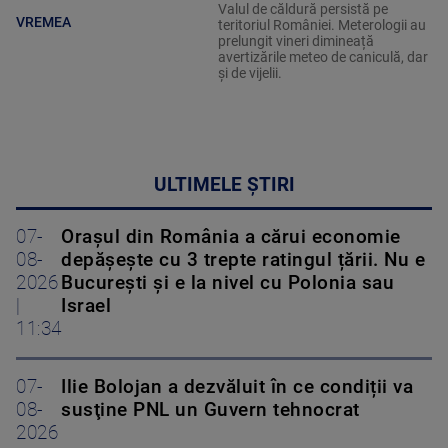
Valul de căldură persistă pe
VREMEA
teritoriul României. Meterologii au
prelungit vineri dimineață
avertizările meteo de caniculă, dar
și de vijelii.
ULTIMELE ȘTIRI
07-
Orașul din România a cărui economie
08-
depășește cu 3 trepte ratingul țării. Nu e
2026
București și e la nivel cu Polonia sau
|
Israel
11:34
07-
Ilie Bolojan a dezvăluit în ce condiții va
08-
susţine PNL un Guvern tehnocrat
2026