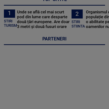
Unde se află cel mai scurt
Organismul 
1
2
pod din lume care desparte
populație di
STIRI
două țări europene. Are doar
o abilitate p
STIRI
TURISM
3 metri și două fusuri orare
oamenilor nu
STIINTA
PARTENERI