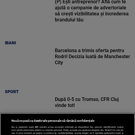
(P) Ești antreprenor? Află cum te
ajută o campanie de advertoriale
să crești vizibilitatea și încrederea
brandului tău
IBANI
Barcelona a trimis oferta pentru
Rodri! Decizia luată de Manchester
City
SPORT
După 0-5 cu Tromso, CFR Cluj
vinde tot!
Nouă ne pasă ca datele tale personale să rămână confidențiale
Noi și partenerii noștri
201
stocăm și/sau accesăm informații pe dispozitivul dvs., precum identificatorii cookie
unici pentru prelucrarea datelor cu caracter personal. Puteți accepta sau gestiona alegerile dvs. făcând clic mai jos
sau în orice moment, pe pagina cu politica de confidențialitate. Aceste alegeri vor fi raportate partenerilor noștri și