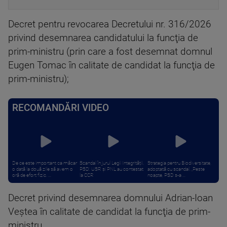
Decret pentru revocarea Decretului nr. 316/2026
privind desemnarea candidatului la funcţia de
prim-ministru (prin care a fost desemnat domnul
Eugen Tomac în calitate de candidat la funcţia de
prim-ministru);
RECOMANDĂRI VIDEO
De ce este important ca măcar
Scandal în jurul Legii Integrității.
Strategia pentru Biodiversitate,
o dată la două zile să avem o
PSD: USR și PNL au contestat
adoptată cu scandal. „Peste
oră de efort fizic. ...
la CCR
noapte, PSD s-a ...
Decret privind desemnarea domnului Adrian-Ioan
Veştea în calitate de candidat la funcţia de prim-
ministru.