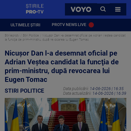
StirilePROTV
CAUTA
VOYO
TOATE 
PROTV NEWS LIVE
ULTIMELE ȘTIRI
Stirileprotv
Stiri Politice
Nicuşor Dan l-a desemnat oficial pe Adrian Veştea candidat
la funcţia de prim-ministru, după revocarea lui Eugen Tomac
Nicuşor Dan l-a desemnat oficial pe
Adrian Veştea candidat la funcţia de
prim-ministru, după revocarea lui
Eugen Tomac
Data publicării:
14-06-2026 | 16:35
STIRI POLITICE
Data actualizării:
14-06-2026 | 16:39