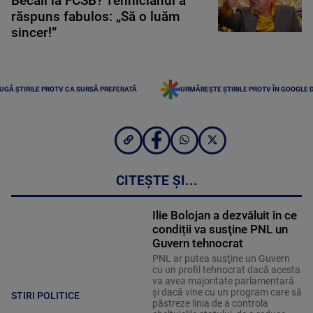
Becali la FCSB? Tehnicianul a
răspuns fabulos: „Să o luăm
sincer!”
UGĂ ȘTIRILE PROTV CA SURSĂ PREFERATĂ
URMĂREȘTE ȘTIRILE PROTV ÎN GOOGLE 
CITEȘTE ȘI...
Ilie Bolojan a dezvăluit în ce
condiții va susţine PNL un
Guvern tehnocrat
PNL ar putea susţine un Guvern
cu un profil tehnocrat dacă acesta
va avea majoritate parlamentară
şi dacă vine cu un program care să
STIRI POLITICE
păstreze linia de a controla