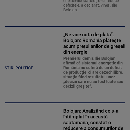
cheltuielile statului, de a reduce
deficitele, a declarat, vineri, Ilie
Bolojan.
„Ne vine nota de plată”.
Bolojan: România plătește
acum prețul anilor de greșeli
din energie
Premierul demis Ilie Bolojan
afirmă că sistemul energetic din
România nu suferă de un deficit
STIRI POLITICE
de producţie, ci are dezechilibre,
situaţia fiind rezultatul unor
„decizii care nu au fost luate sau
decizii greşite”.
Bolojan: Analizând ce s-a
întâmplat în această
săptămână, constat o
reducere a consumurilor de