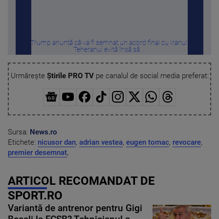
Trump anunță că va fi semnat un acord final cu Iranul.
De ce
Teheranul evită însă să ...
Urmărește
Știrile PRO TV
pe canalul de social media preferat:
Sursa:
News.ro
Etichete:
nicusor dan
,
adrian vestea
,
eugen tomac
,
revocare
,
premier desemnat
,
ARTICOL RECOMANDAT DE
SPORT.RO
Variantă de antrenor pentru Gigi