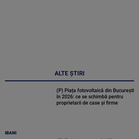
cardio-
metabolic
MAI
MULTE
DETALII
17:46
ALTE ȘTIRI
(P) Piața fotovoltaică din București
în 2026: ce se schimbă pentru
proprietarii de case și firme
IBANI