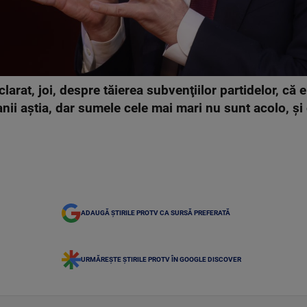
arat, joi, despre tăierea subvenţiilor partidelor, că e
ii aştia, dar sumele cele mai mari nu sunt acolo, şi
ADAUGĂ ȘTIRILE PROTV CA SURSĂ PREFERATĂ
URMĂREȘTE ȘTIRILE PROTV ÎN GOOGLE DISCOVER