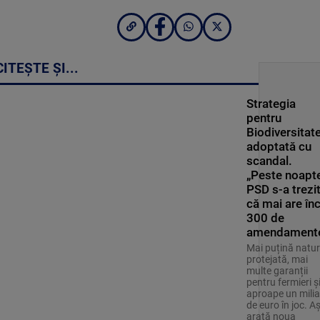
CITEȘTE ȘI...
Strategia
pentru
Biodiversitate
adoptată cu
scandal.
„Peste noapte
PSD s-a trezi
că mai are în
300 de
amendament
Mai puțină natu
protejată, mai
multe garanții
pentru fermieri ș
aproape un milia
de euro în joc. A
arată noua