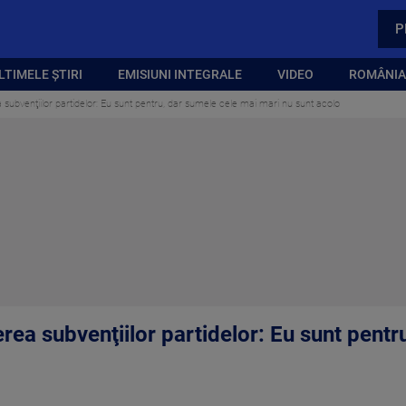
P
LTIMELE ȘTIRI
EMISIUNI INTEGRALE
VIDEO
ROMÂNIA,
 subvenţiilor partidelor: Eu sunt pentru, dar sumele cele mai mari nu sunt acolo
rea subvenţiilor partidelor: Eu sunt pentr