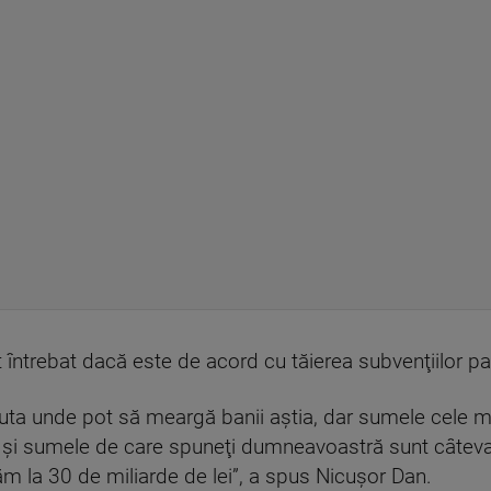
întrebat dacă este de acord cu tăierea subvenţiilor par
cuta unde pot să meargă banii aştia, dar sumele cele m
 şi sumele de care spuneţi dumneavoastră sunt câteva 
tăm la 30 de miliarde de lei”, a spus Nicuşor Dan.