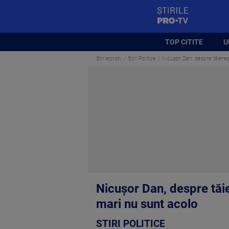
StirilePROTV
TOP CITITE
U
Stirileprotv
Stiri Politice
Nicuşor Dan, despre tăierea
Nicuşor Dan, despre tăie
mari nu sunt acolo
STIRI POLITICE