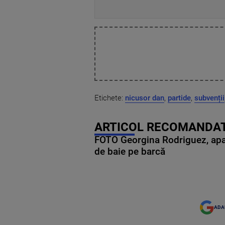
Etichete:
nicusor dan
,
partide
,
subvenții
ARTICOL RECOMANDAT
FOTO Georgina Rodriguez, apariț
de baie pe barcă
ADA