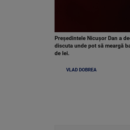
Preşedintele Nicuşor Dan a decl
discuta unde pot să meargă ban
de lei.
VLAD DOBREA