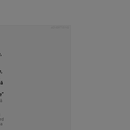
,
,
t
că
e”
ră
i
rd
șa