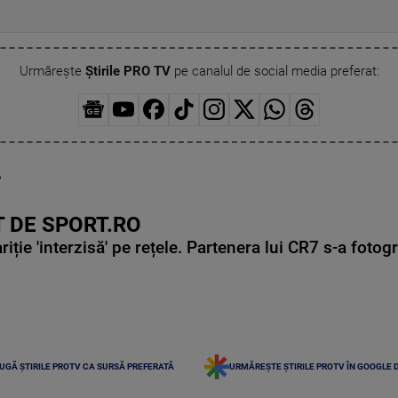
Urmărește
Știrile PRO TV
pe canalul de social media preferat:
,
 DE SPORT.RO
ie 'interzisă' pe rețele. Partenera lui CR7 s-a fotog
UGĂ ȘTIRILE PROTV CA SURSĂ PREFERATĂ
URMĂREȘTE ȘTIRILE PROTV ÎN GOOGLE 