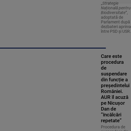
„
Strategie
Națională pentru
Biodiversitate
”,
adoptată de
Parlament după
dezbateri aprins
între PSD și USR.
Care este
procedura
de
suspendare
din funcție a
președintelui
României.
AUR îl acuză
pe Nicușor
Dan de
”încălcări
repetate”
Procedura de