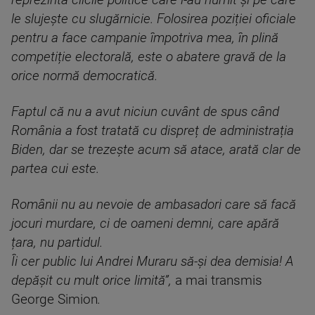
reprezintă clicile politice care l-au numit și pe care
le slujește cu slugărnicie. Folosirea poziției oficiale
pentru a face campanie împotriva mea, în plină
competiție electorală, este o abatere gravă de la
orice normă democratică.
Faptul că nu a avut niciun cuvânt de spus când
România a fost tratată cu dispreț de administrația
Biden, dar se trezește acum să atace, arată clar de
partea cui este.
Românii nu au nevoie de ambasadori care să facă
jocuri murdare, ci de oameni demni, care apără
țara, nu partidul.
Îi cer public lui Andrei Muraru să-și dea demisia! A
depășit cu mult orice limită”,
a mai transmis
George Simion
.