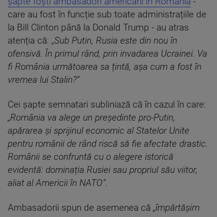
șapte foști ambasadori americani în România
-
care au fost în funcție sub toate administrațiile de
la Bill Clinton până la Donald Trump - au atras
atenția că: „
Sub Putin, Rusia este din nou în
ofensivă. În primul rând, prin invadarea Ucrainei. Va
fi România următoarea sa țintă, așa cum a fost în
vremea lui Stalin?”
Cei șapte semnatari subliniază că în cazul în care:
„România va alege un președinte pro-Putin,
apărarea și sprijinul economic al Statelor Unite
pentru românii de rând riscă să fie afectate drastic.
Românii se confruntă cu o alegere istorică
evidentă: dominația Rusiei sau propriul său viitor,
aliat al Americii în NATO”.
Ambasadorii spun de asemenea că
„împărtășim