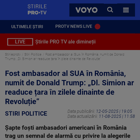
StirilePROTV
CAUTA
VOYO
TOATE 
PROTV NEWS LIVE
ULTIMELE ȘTIRI
LIVE
Știrile PRO TV ale dimineții
Stirileprotv
Stiri Politice
Fost ambasador al SUA în România, numit de Donald
Trump: „Dl. Simion ar readuce țara în zilele dinainte de Revoluție”
Fost ambasador al SUA în România,
numit de Donald Trump: „Dl. Simion ar
readuce țara în zilele dinainte de
Revoluție”
Data publicării:
12-05-2025 | 19:05
STIRI POLITICE
Data actualizării:
11-08-2025 | 11:58
Șapte foști ambasadori americani în România
trag un semnal de alarmă cu privire la alegerile