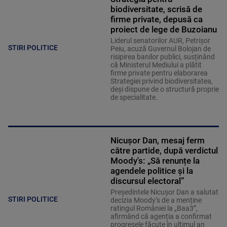
biodiversitate, scrisă de
firme private, depusă ca
proiect de lege de Buzoianu
Liderul senatorilor AUR, Petrișor
STIRI POLITICE
Peiu, acuză Guvernul Bolojan de
risipirea banilor publici, susținând
că Ministerul Mediului a plătit
firme private pentru elaborarea
Strategiei privind biodiversitatea,
deși dispune de o structură proprie
de specialitate.
Nicușor Dan, mesaj ferm
către partide, după verdictul
Moody's: „Să renunțe la
agendele politice şi la
discursul electoral”
Președintele Nicușor Dan a salutat
STIRI POLITICE
decizia Moody’s de a menține
ratingul României la „Baa3”,
afirmând că agenția a confirmat
progresele făcute în ultimul an