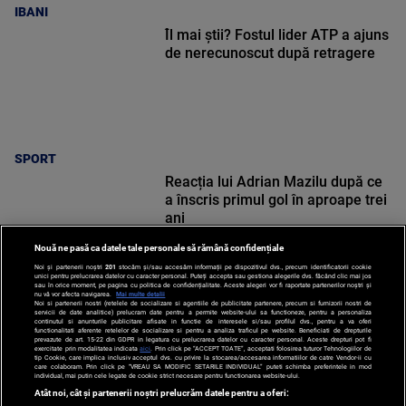
IBANI
Îl mai știi? Fostul lider ATP a ajuns
de nerecunoscut după retragere
SPORT
Reacția lui Adrian Mazilu după ce
a înscris primul gol în aproape trei
ani
Nouă ne pasă ca datele tale personale să rămână confidențiale
Noi și partenerii noștri
201
stocăm și/sau accesăm informații pe dispozitivul dvs., precum identificatorii cookie
unici pentru prelucrarea datelor cu caracter personal. Puteți accepta sau gestiona alegerile dvs. făcând clic mai jos
sau în orice moment, pe pagina cu politica de confidențialitate. Aceste alegeri vor fi raportate partenerilor noștri și
nu vă vor afecta navigarea.
Mai multe detalii
SPORT
Noi si partenerii nostri (retelele de socializare si agentiile de publicitate partenere, precum si furnizorii nostri de
servicii de date analitice) prelucram date pentru a permite website-ului sa functioneze, pentru a personaliza
continutul si anunturile publicitare afisate in functie de interesele si/sau profilul dvs., pentru a va oferi
functionalitati aferente retelelor de socializare si pentru a analiza traficul pe website. Beneficiati de drepturile
prevazute de art. 15-22 din GDPR in legatura cu prelucrarea datelor cu caracter personal. Aceste drepturi pot fi
exercitate prin modalitatea indicata
aici
. Prin click pe “ACCEPT TOATE”, acceptati folosirea tuturor Tehnologiilor de
tip Cookie, care implica inclusiv acceptul dvs. cu privire la stocarea/accesarea informatiilor de catre Vendor-ii cu
care colaboram. Prin click pe “VREAU SA MODIFIC SETARILE INDIVIDUAL” puteti schimba preferintele in mod
individual, mai putin cele legate de cookie strict necesare pentru functionarea website-ului.
Atât noi, cât și partenerii noștri prelucrăm datele pentru a oferi: