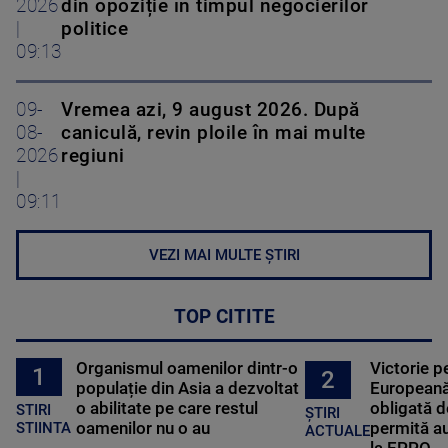
2026
din opoziție în timpul negocierilor
|
politice
09:13
09-
Vremea azi, 9 august 2026. După
08-
caniculă, revin ploile în mai multe
2026
regiuni
|
09:11
VEZI MAI MULTE ȘTIRI
TOP CITITE
Organismul oamenilor dintr-o
Victorie p
1
2
populație din Asia a dezvoltat
Europeană
o abilitate pe care restul
obligată d
STIRI
ȘTIRI
oamenilor nu o au
permită au
STIINTA
ACTUALE