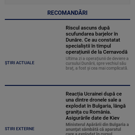
RECOMANDĂRI
Riscul ascuns după
scufundarea barjelor în
Dunăre. Ce au constatat
specialiștii în timpul
operațiunii de la Cernavodă
Ultima zi a operațiunii de deviere a
ȘTIRI ACTUALE
cursului Dunării, spre vechiul său
braț, a fost și cea mai complicată.
Reacția Ucrainei după ce
una dintre dronele sale a
explodat în Bulgaria, lângă
granița cu România.
Asigurările date de Kiev
Ministerul Apărării din Bulgaria a
STIRI EXTERNE
anunţat sâmbătă că aparatul
care a explodat în cursul