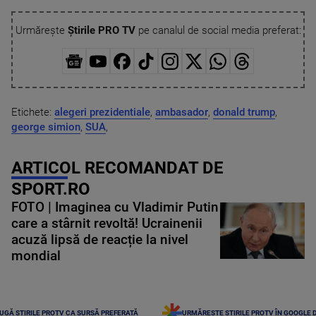
Urmărește
Știrile PRO TV
pe canalul de social media preferat:
Etichete:
alegeri prezidentiale
,
ambasador
,
donald trump
,
george simion
,
SUA
,
ARTICOL RECOMANDAT DE
SPORT.RO
FOTO | Imaginea cu Vladimir Putin
care a stârnit revoltă! Ucrainenii
acuză lipsă de reacție la nivel
mondial
UGĂ ȘTIRILE PROTV CA SURSĂ PREFERATĂ
URMĂREȘTE ȘTIRILE PROTV ÎN GOOGLE 