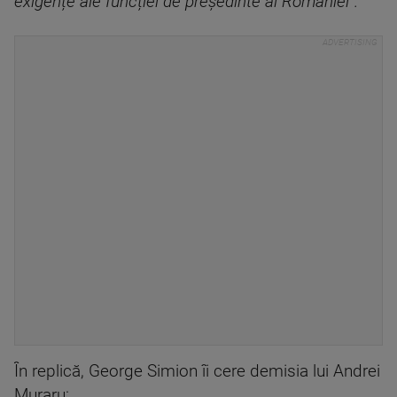
exigențe ale funcției de președinte al României”.
În replică, George Simion îi cere demisia lui Andrei
Muraru: