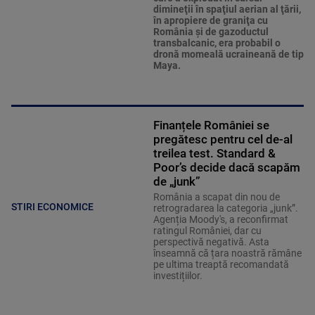
dimineţii în spaţiul aerian al ţării,
în apropiere de graniţa cu
România şi de gazoductul
transbalcanic, era probabil o
dronă momeală ucraineană de tip
Maya.
Finanțele României se
pregătesc pentru cel de-al
treilea test. Standard &
Poor’s decide dacă scapăm
de „junk”
România a scapat din nou de
STIRI ECONOMICE
retrogradarea la categoria „junk”.
Agenția Moody's, a reconfirmat
ratingul României, dar cu
perspectivă negativă. Asta
înseamnă că țara noastră rămâne
pe ultima treaptă recomandată
investițiilor.