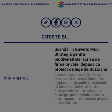
UGĂ ȘTIRILE PROTV CA SURSĂ PREFERATĂ
URMĂREȘTE ȘTIRILE PROTV ÎN GOOGLE 
CITEȘTE ȘI...
Scandal în Guvern: Peiu:
Strategia pentru
biodiversitate, scrisă de
firme private, depusă ca
proiect de lege de Buzoianu
Liderul senatorilor AUR, Petrișor
STIRI POLITICE
Peiu, acuză Guvernul Bolojan de
risipirea banilor publici, susținând
că Ministerul Mediului a plătit
firme private pentru elaborarea
Strategiei privind biodiversitatea,
deși dispune de o structură proprie
de specialitate.