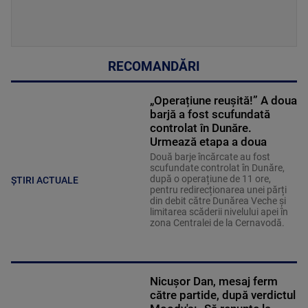
RECOMANDĂRI
„Operațiune reușită!” A doua
barjă a fost scufundată
controlat în Dunăre.
Urmează etapa a doua
Două barje încărcate au fost
scufundate controlat în Dunăre,
după o operațiune de 11 ore,
ȘTIRI ACTUALE
pentru redirecționarea unei părți
din debit către Dunărea Veche și
limitarea scăderii nivelului apei în
zona Centralei de la Cernavodă.
Nicușor Dan, mesaj ferm
către partide, după verdictul