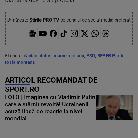
Montană devine sit protejat.
Urmărește
Știrile PRO TV
pe canalul de social media preferat:
Etichete:
dacian ciolos
,
marcel ciolacu
,
PSD
,
REPER Partid
,
rosia montana
,
ARTICOL RECOMANDAT DE
SPORT.RO
FOTO | Imaginea cu Vladimir Putin
care a stârnit revoltă! Ucrainenii
acuză lipsă de reacție la nivel
mondial