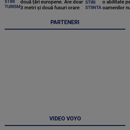
STIRI
două țări europene. Are doar
o abilitate p
STIRI
TURISM
3 metri și două fusuri orare
oamenilor nu
STIINTA
PARTENERI
VIDEO VOYO