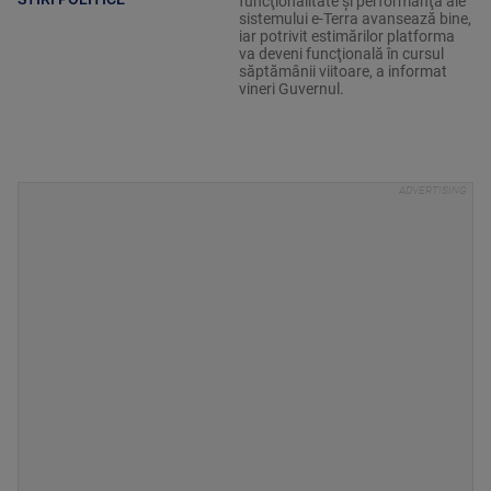
funcţionalitate şi performanţă ale
sistemului e-Terra avansează bine,
iar potrivit estimărilor platforma
va deveni funcţională în cursul
săptămânii viitoare, a informat
vineri Guvernul.