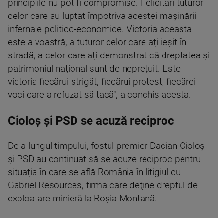
principiile nu pot fi compromise. Felicitări tuturor
celor care au luptat împotriva acestei mașinării
infernale politico-economice. Victoria aceasta
este a voastră, a tuturor celor care ați ieșit în
stradă, a celor care ați demonstrat că dreptatea şi
patrimoniul național sunt de neprețuit. Este
victoria fiecărui strigăt, fiecărui protest, fiecărei
voci care a refuzat să tacă", a conchis acesta.
Cioloș și PSD se acuză reciproc
De-a lungul timpului, fostul premier Dacian Cioloș
și PSD au continuat să se acuze reciproc pentru
situația în care se află România în litigiul cu
Gabriel Resources, firma care deţine dreptul de
exploatare minieră la Roşia Montană.