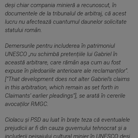
deși chiar compania minieră a recunoscut, în
documentele de la tribunalul de arbitraj, că acest
lucru nu afectează cuantumul daunelor solicitate
statului român.
Demersurile pentru includerea în patrimoniul
UNESCO „nu schimbă pretențiile lui Gabriel în
această arbitrare, care rămân așa cum au fost
expuse în pledoariile anterioare ale reclamanților”.
[”That development does not alter Gabriel’s claims
in this arbitration, which remain as set forth in
Claimants’ earlier pleadings”], se arată în cererile
avocaților RMGC.
Ciolacu și PSD au luat în brațe teza că eventualele
prejudicii ar fi din cauza guvernului tehnocrat și a
includerii peisajului cultural minier în UNESCO deși