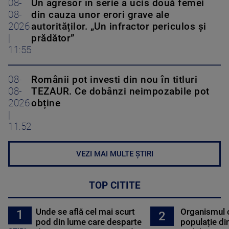
08-
Un agresor în serie a ucis două femei
08-
din cauza unor erori grave ale
2026
autorităților. „Un infractor periculos și
|
prădător”
11:55
08-
Românii pot investi din nou în titluri
08-
TEZAUR. Ce dobânzi neimpozabile pot
2026
obține
|
11:52
VEZI MAI MULTE ȘTIRI
TOP CITITE
Unde se află cel mai scurt
Organismul 
1
2
pod din lume care desparte
populație di