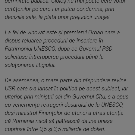
demnitate publică. Cioloș nu mai poate cere votul
cetățenilor pe care i-ar putea condamna, prin
deciziile sale, la plata unor prejudicii uriașe!
La fel de vinovat este și premierul Orban care a
dispus reluarea procedurii de înscriere în
Patrimoniul UNESCO, după ce Guvernul PSD
solicitase întreruperea procedurii până la
soluționarea litigiului.
De asemenea, o mare parte din răspundere revine
USR care s-a lansat în politică pe acest subiect, iar
ulterior, prin miniștrii săi din Guvernul Cîțu, s-a opus
cu vehemență retragerii dosarului de la UNESCO,
deși ministrul Finanțelor de atunci a atras atenția
că România riscă să plătească daune uriașe
cuprinse între 0,5 și 3,5 miliarde de dolari.