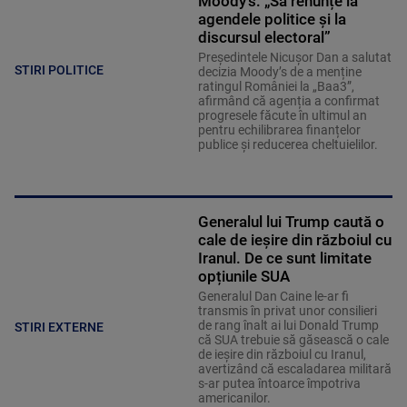
Moody's: „Să renunțe la
agendele politice şi la
discursul electoral”
Președintele Nicușor Dan a salutat
STIRI POLITICE
decizia Moody’s de a menține
ratingul României la „Baa3”,
afirmând că agenția a confirmat
progresele făcute în ultimul an
pentru echilibrarea finanțelor
publice și reducerea cheltuielilor.
Generalul lui Trump caută o
cale de ieșire din războiul cu
Iranul. De ce sunt limitate
opțiunile SUA
Generalul Dan Caine le-ar fi
transmis în privat unor consilieri
de rang înalt ai lui Donald Trump
STIRI EXTERNE
că SUA trebuie să găsească o cale
de ieșire din războiul cu Iranul,
avertizând că escaladarea militară
s-ar putea întoarce împotriva
americanilor.