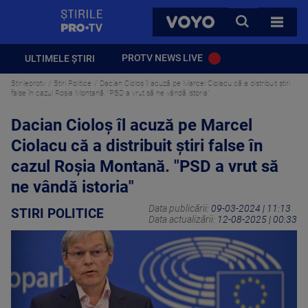
StirilePROTV
CAUTA
VOYO
TOATE 
PROTV NEWS LIVE
ULTIMELE ȘTIRI
Stirileprotv
Stiri Politice
Dacian Cioloș îl acuză pe Marcel Ciolacu că a distribuit știri
false în cazul Roșia Montană. "PSD a vrut să ne vândă istoria"
Dacian Cioloș îl acuză pe Marcel
Ciolacu că a distribuit știri false în
cazul Roșia Montană. "PSD a vrut să
ne vândă istoria"
Data publicării:
09-03-2024 | 11:13
STIRI POLITICE
Data actualizării:
12-08-2025 | 00:33