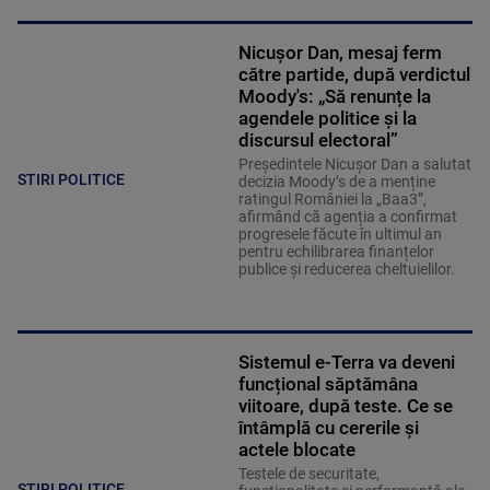
Nicușor Dan, mesaj ferm
către partide, după verdictul
Moody's: „Să renunțe la
agendele politice şi la
discursul electoral”
Președintele Nicușor Dan a salutat
STIRI POLITICE
decizia Moody’s de a menține
ratingul României la „Baa3”,
afirmând că agenția a confirmat
progresele făcute în ultimul an
pentru echilibrarea finanțelor
publice și reducerea cheltuielilor.
Sistemul e-Terra va deveni
funcțional săptămâna
viitoare, după teste. Ce se
întâmplă cu cererile și
actele blocate
Testele de securitate,
STIRI POLITICE