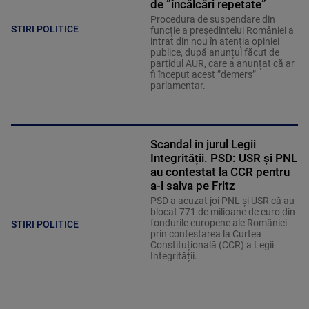
de ”încălcări repetate”
Procedura de suspendare din
STIRI POLITICE
funcție a președintelui României a
intrat din nou în atenția opiniei
publice, după anunțul făcut de
partidul AUR, care a anunțat că ar
fi început acest ”demers”
parlamentar.
Scandal în jurul Legii
Integrității. PSD: USR și PNL
au contestat la CCR pentru
a-l salva pe Fritz
PSD a acuzat joi PNL și USR că au
blocat 771 de milioane de euro din
fondurile europene ale României
STIRI POLITICE
prin contestarea la Curtea
Constituțională (CCR) a Legii
Integrității.