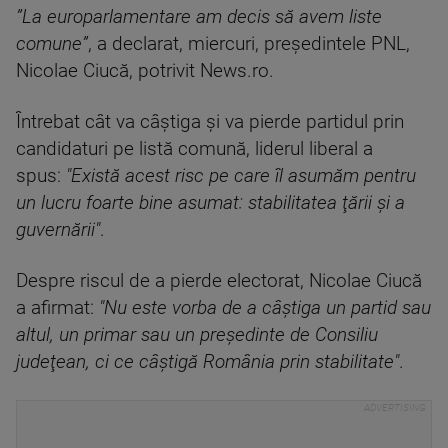
”La europarlamentare am decis să avem liste
comune”
, a declarat, miercuri, preşedintele PNL,
Nicolae Ciucă, potrivit News.ro.
Întrebat cât va câştiga şi va pierde partidul prin
candidaturi pe listă comună, liderul liberal a
spus:
"Există acest risc pe care îl asumăm pentru
un lucru foarte bine asumat: stabilitatea ţării şi a
guvernării"
.
Despre riscul de a pierde electorat, Nicolae Ciucă
a afirmat:
"Nu este vorba de a câştiga un partid sau
altul, un primar sau un preşedinte de Consiliu
judeţean, ci ce câştigă România prin stabilitate"
.