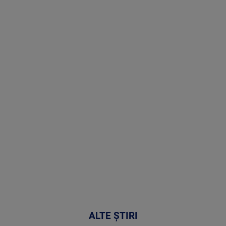
Stirile PRO
TV # 17.00 -
06 August
2026
MAI
MULTE
DETALII
53:57
ALTE ȘTIRI