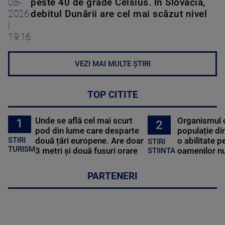
08-
peste 40 de grade Celsius. În Slovacia,
2026
debitul Dunării are cel mai scăzut nivel
|
19:16
VEZI MAI MULTE ȘTIRI
TOP CITITE
Unde se află cel mai scurt
Organismul 
1
2
pod din lume care desparte
populație di
STIRI
două țări europene. Are doar
o abilitate p
STIRI
TURISM
3 metri și două fusuri orare
oamenilor nu
STIINTA
PARTENERI