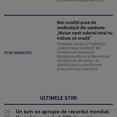
în domeniul energiei electrice.
Noi condiții puse de
sindicaliștii din sănătate:
„Niciun venit salarial total nu
trebuie să scadă”
Federaţia Sanitas şi Federaţia
„Solidaritatea Sanitară” din
România au înaintat joi
STIRI SANATATE
Ministerului Muncii şi Ministerului
Sănătăţii un set comun de
solicitări pentru modificarea
proiectului legii salarizării.
ULTIMELE ȘTIRI
06-
Un turn se apropie de recordul mondial.