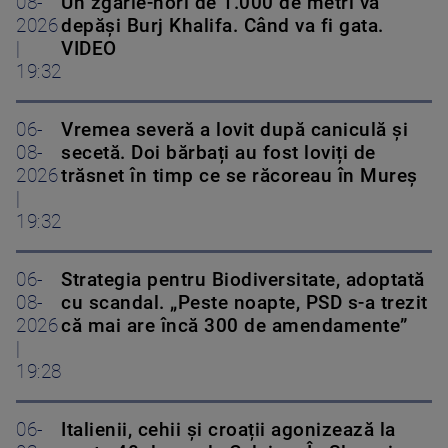
08-
Un zgârie-nori de 1.000 de metri va
2026
depăși Burj Khalifa. Când va fi gata.
|
VIDEO
19:32
06-
Vremea severă a lovit după caniculă și
08-
secetă. Doi bărbați au fost loviți de
2026
trăsnet în timp ce se răcoreau în Mureș
|
19:32
06-
Strategia pentru Biodiversitate, adoptată
08-
cu scandal. „Peste noapte, PSD s-a trezit
2026
că mai are încă 300 de amendamente”
|
19:28
06-
Italienii, cehii și croații agonizează la