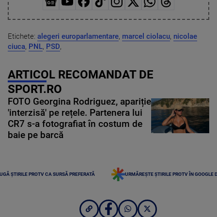
Etichete:
alegeri europarlamentare
,
marcel ciolacu
,
nicolae
ciuca
,
PNL
,
PSD
,
ARTICOL RECOMANDAT DE
SPORT.RO
FOTO Georgina Rodriguez, apariție
'interzisă' pe rețele. Partenera lui
CR7 s-a fotografiat în costum de
baie pe barcă
UGĂ ȘTIRILE PROTV CA SURSĂ PREFERATĂ
URMĂREȘTE ȘTIRILE PROTV ÎN GOOGLE 