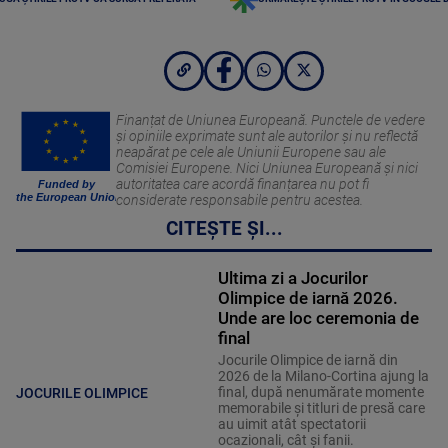
Finanțat de Uniunea Europeană. Punctele de vedere
și opiniile exprimate sunt ale autorilor și nu reflectă
neapărat pe cele ale Uniunii Europene sau ale
Comisiei Europene. Nici Uniunea Europeană și nici
autoritatea care acordă finanțarea nu pot fi
Funded by
the European Union
considerate responsabile pentru acestea.
CITEȘTE ȘI...
Ultima zi a Jocurilor
Olimpice de iarnă 2026.
Unde are loc ceremonia de
final
Jocurile Olimpice de iarnă din
2026 de la Milano-Cortina ajung la
final, după nenumărate momente
JOCURILE OLIMPICE
memorabile și titluri de presă care
au uimit atât spectatorii
ocazionali, cât și fanii.