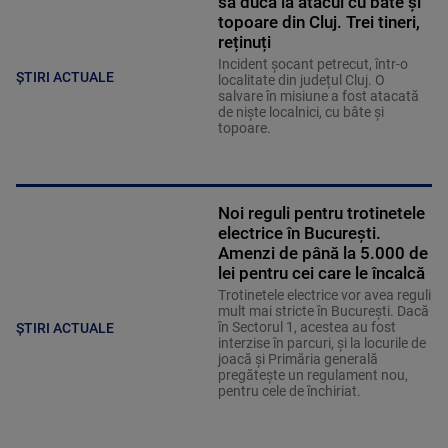
să ducă la atacul cu bâte și
topoare din Cluj. Trei tineri,
reținuți
Incident șocant petrecut, într-o
ȘTIRI ACTUALE
localitate din județul Cluj. O
salvare în misiune a fost atacată
de niște localnici, cu bâte și
topoare.
Noi reguli pentru trotinetele
electrice în București.
Amenzi de până la 5.000 de
lei pentru cei care le încalcă
Trotinetele electrice vor avea reguli
mult mai stricte în București. Dacă
în Sectorul 1, acestea au fost
ȘTIRI ACTUALE
interzise în parcuri, și la locurile de
joacă și Primăria generală
pregătește un regulament nou,
pentru cele de închiriat.