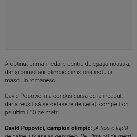
A obținut prima medalie pentru delegația noastră,
dar și primul aur olimpic din istoria înotului
masculin românesc.
David Popovici n-a condus cursa de la început,
dar a reușit să se detașeze de ceilați competitori
pe ultimii 50 de metri.
David Popovici, campion olimpic:
„A fost o luptă
de câine. Fix așa aș descrie-o. Pe ulimii 50 de metri