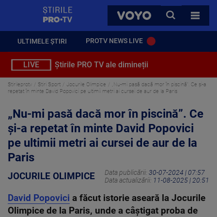
StirilePROTV
CAUTA
VOYO
TOATE 
PROTV NEWS LIVE
ULTIMELE ȘTIRI
LIVE
Știrile PRO TV ale dimineții
Stirileprotv
Stiri Sport
Jocurile Olimpice
„Nu-mi pasă dacă mor în piscină”. Ce și-a
repetat în minte David Popovici pe ultimii metri ai cursei de aur de la Paris
„Nu-mi pasă dacă mor în piscină”. Ce
și-a repetat în minte David Popovici
pe ultimii metri ai cursei de aur de la
Paris
Data publicării:
30-07-2024 | 07:57
JOCURILE OLIMPICE
Data actualizării:
11-08-2025 | 20:51
David Popovici
a făcut istorie aseară la Jocurile
Olimpice de la Paris, unde a câștigat proba de