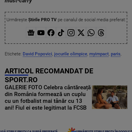
must-carry
"
Urmărește
Știrile PRO TV
pe canalul de social media preferat:
Etichete:
David Popovici
,
jocurile olimpice
,
myimpact
,
paris
,
ARTICOL RECOMANDAT DE
SPORT.RO
GALERIE FOTO Celebra cântăreață
din România formează un cuplu
cu un fotbalist mai tânăr cu 13
ani! Fiul ei este legitimat la FCSB
UGĂ ȘTIRILE PROTV CA SURSĂ PREFERATĂ
URMĂREȘTE ȘTIRILE PROTV ÎN GOOGLE 