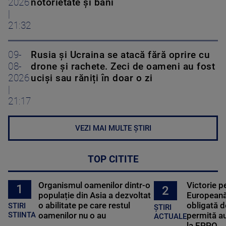
2026
notorietate și bani
|
21:32
09-
Rusia și Ucraina se atacă fără oprire cu
08-
drone și rachete. Zeci de oameni au fost
2026
uciși sau răniți în doar o zi
|
21:17
VEZI MAI MULTE ȘTIRI
TOP CITITE
Organismul oamenilor dintr-o
Victorie p
1
2
populație din Asia a dezvoltat
Europeană
o abilitate pe care restul
obligată d
STIRI
ȘTIRI
oamenilor nu o au
permită au
STIINTA
ACTUALE
la EPPO