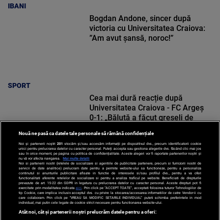
IBANI
Bogdan Andone, sincer după
victoria cu Universitatea Craiova:
”Am avut șansă, noroc!”
SPORT
Cea mai dură reacție după
Universitatea Craiova - FC Argeș
0-1: „Băluță a făcut greșeli de
începători! Elisor încă este dator”
Nouă ne pasă ca datele tale personale să rămână confidențiale
Noi și partenerii noștri
201
stocăm și/sau accesăm informații pe dispozitivul dvs., precum identificatorii cookie
unici pentru prelucrarea datelor cu caracter personal. Puteți accepta sau gestiona alegerile dvs. făcând clic mai jos
sau în orice moment, pe pagina cu politica de confidențialitate. Aceste alegeri vor fi raportate partenerilor noștri și
nu vă vor afecta navigarea.
Mai multe detalii
SPORT
Noi si partenerii nostri (retelele de socializare si agentiile de publicitate partenere, precum si furnizorii nostri de
servicii de date analitice) prelucram date pentru a permite website-ului sa functioneze, pentru a personaliza
continutul si anunturile publicitare afisate in functie de interesele si/sau profilul dvs., pentru a va oferi
functionalitati aferente retelelor de socializare si pentru a analiza traficul pe website. Beneficiati de drepturile
prevazute de art. 15-22 din GDPR in legatura cu prelucrarea datelor cu caracter personal. Aceste drepturi pot fi
exercitate prin modalitatea indicata
aici
. Prin click pe “ACCEPT TOATE”, acceptati folosirea tuturor Tehnologiilor de
tip Cookie, care implica inclusiv acceptul dvs. cu privire la stocarea/accesarea informatiilor de catre Vendor-ii cu
care colaboram. Prin click pe “VREAU SA MODIFIC SETARILE INDIVIDUAL” puteti schimba preferintele in mod
individual, mai putin cele legate de cookie strict necesare pentru functionarea website-ului.
Atât noi, cât și partenerii noștri prelucrăm datele pentru a oferi: