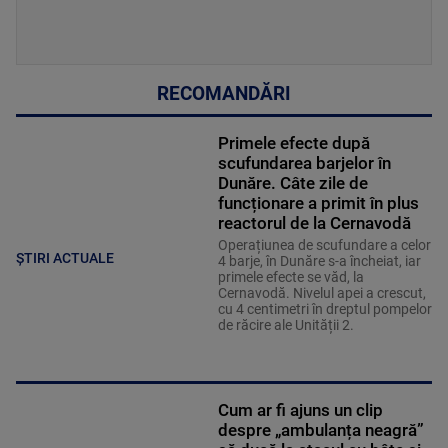
RECOMANDĂRI
Primele efecte după
scufundarea barjelor în
Dunăre. Câte zile de
funcționare a primit în plus
reactorul de la Cernavodă
Operațiunea de scufundare a celor
ȘTIRI ACTUALE
4 barje, în Dunăre s-a încheiat, iar
primele efecte se văd, la
Cernavodă. Nivelul apei a crescut,
cu 4 centimetri în dreptul pompelor
de răcire ale Unității 2.
Cum ar fi ajuns un clip
despre „ambulanța neagră”