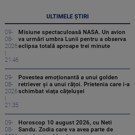
ULTIMELE ȘTIRI
09-
Misiune spectaculoasă NASA. Un avion
08-
va urmări umbra Lunii pentru a observa
2026
eclipsa totală aproape trei minute
|
21:46
09-
Povestea emoționantă a unui golden
08-
retriever și a unui rățoi. Prietenia care i-a
2026
schimbat viața cățelușei
|
21:35
09-
Horoscop 10 august 2026, cu Neti
08-
Sandu. Zodia care va avea parte de