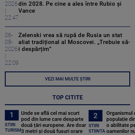
2026
din 2028. Pe cine a ales între Rubio și
|
Vance
22:47
06-
Zelenski vrea să rupă de Rusia un stat
08-
aliat tradițional al Moscovei. „Trebuie să-
2026
i despărțim”
|
22:09
VEZI MAI MULTE ȘTIRI
TOP CITITE
Unde se află cel mai scurt
Organismul 
1
2
pod din lume care desparte
populație di
STIRI
două țări europene. Are doar
o abilitate p
STIRI
TURISM
3 metri și două fusuri orare
oamenilor nu
STIINTA