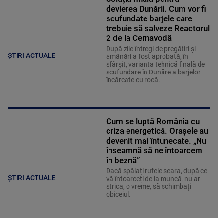
devierea Dunării. Cum vor fi
scufundate barjele care
trebuie să salveze Reactorul
2 de la Cernavodă
După zile întregi de pregătiri și
ȘTIRI ACTUALE
amânări a fost aprobată, în
sfârșit, varianta tehnică finală de
scufundare în Dunăre a barjelor
încărcate cu rocă.
Cum se luptă România cu
criza energetică. Orașele au
devenit mai întunecate. „Nu
înseamnă să ne întoarcem
în beznă”
Dacă spălați rufele seara, după ce
ȘTIRI ACTUALE
vă întoarceți de la muncă, nu ar
strica, o vreme, să schimbați
obiceiul.