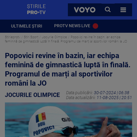
StirilePROTV
CAUTA
VOYO
TOATE 
PROTV NEWS LIVE
ULTIMELE ȘTIRI
Stirileprotv
Stiri Sport
Jocurile Olimpice
Popovici revine în bazin, iar echipa
feminină de gimnastică luptă în finală. Programul de marți al sportivilor români la JO
Popovici revine în bazin, iar echipa
feminină de gimnastică luptă în finală.
Programul de marți al sportivilor
români la JO
Data publicării:
30-07-2024 | 06:38
JOCURILE OLIMPICE
Data actualizării:
11-08-2025 | 20:51