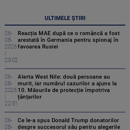
ULTIMELE ȘTIRI
06-
Reacția MAE după ce o româncă a fost
08-
arestată în Germania pentru spionaj în
2026
favoarea Rusiei
|
23:02
06-
Alerta West Nile: două persoane au
08-
murit, iar numărul cazurilor a ajuns la
2026
10. Măsurile de protecție împotriva
|
țânțarilor
22:51
06-
Ce le-a spus Donald Trump donatorilor
08-
despre succesorul său pentru alegerile