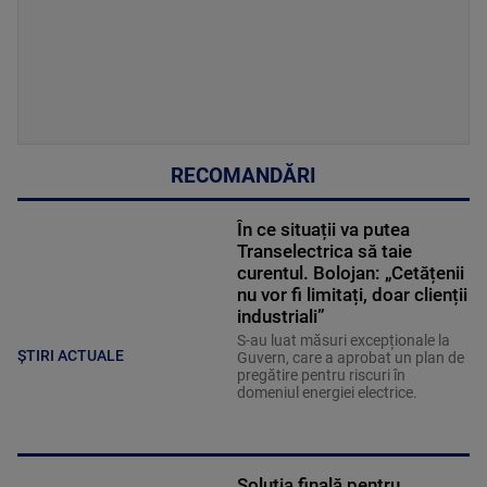
RECOMANDĂRI
În ce situații va putea
Transelectrica să taie
curentul. Bolojan: „Cetățenii
nu vor fi limitați, doar clienții
industriali”
S-au luat măsuri excepționale la
ȘTIRI ACTUALE
Guvern, care a aprobat un plan de
pregătire pentru riscuri în
domeniul energiei electrice.
Soluția finală pentru