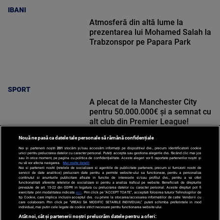
IBANI
Atmosferă din altă lume la
prezentarea lui Mohamed Salah la
Trabzonspor pe Papara Park
SPORT
A plecat de la Manchester City
pentru 50.000.000€ și a semnat cu
alt club din Premier League!
Nouă ne pasă ca datele tale personale să rămână confidențiale
Noi și partenerii noștri
201
stocăm și/sau accesăm informații pe dispozitivul dvs., precum identificatorii cookie
unici pentru prelucrarea datelor cu caracter personal. Puteți accepta sau gestiona alegerile dvs. făcând clic mai jos
sau în orice moment, pe pagina cu politica de confidențialitate. Aceste alegeri vor fi raportate partenerilor noștri și
nu vă vor afecta navigarea.
Mai multe detalii
SPORT
Noi si partenerii nostri (retelele de socializare si agentiile de publicitate partenere, precum si furnizorii nostri de
servicii de date analitice) prelucram date pentru a permite website-ului sa functioneze, pentru a personaliza
continutul si anunturile publicitare afisate in functie de interesele si/sau profilul dvs., pentru a va oferi
functionalitati aferente retelelor de socializare si pentru a analiza traficul pe website. Beneficiati de drepturile
prevazute de art. 15-22 din GDPR in legatura cu prelucrarea datelor cu caracter personal. Aceste drepturi pot fi
exercitate prin modalitatea indicata
aici
. Prin click pe “ACCEPT TOATE”, acceptati folosirea tuturor Tehnologiilor de
tip Cookie, care implica inclusiv acceptul dvs. cu privire la stocarea/accesarea informatiilor de catre Vendor-ii cu
care colaboram. Prin click pe “VREAU SA MODIFIC SETARILE INDIVIDUAL” puteti schimba preferintele in mod
individual, mai putin cele legate de cookie strict necesare pentru functionarea website-ului.
Atât noi, cât și partenerii noștri prelucrăm datele pentru a oferi: