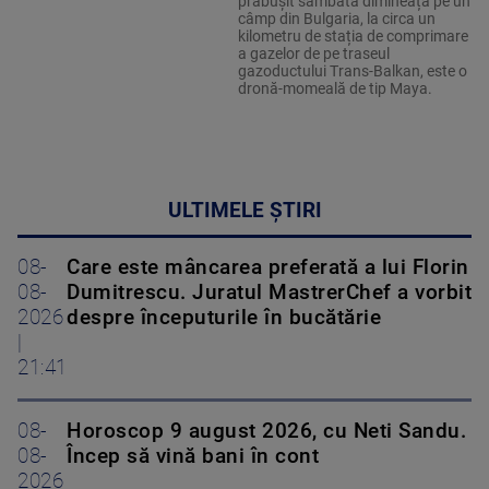
prăbușit sâmbătă dimineața pe un
câmp din Bulgaria, la circa un
kilometru de stația de comprimare
a gazelor de pe traseul
gazoductului Trans-Balkan, este o
dronă-momeală de tip Maya.
ULTIMELE ȘTIRI
08-
Care este mâncarea preferată a lui Florin
08-
Dumitrescu. Juratul MastrerChef a vorbit
2026
despre începuturile în bucătărie
|
21:41
08-
Horoscop 9 august 2026, cu Neti Sandu.
08-
Încep să vină bani în cont
2026