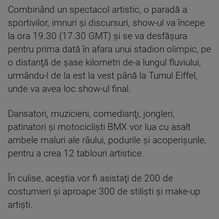
Combinând un spectacol artistic, o paradă a
sportivilor, imnuri şi discursuri, show-ul va începe
la ora 19.30 (17.30 GMT) şi se va desfăşura
pentru prima dată în afara unui stadion olimpic, pe
o distanţă de şase kilometri de-a lungul fluviului,
urmându-l de la est la vest până la Turnul Eiffel,
unde va avea loc show-ul final.
Dansatori, muzicieni, comedianţi, jongleri,
patinatori şi motociclişti BMX vor lua cu asalt
ambele maluri ale râului, podurile şi acoperişurile,
pentru a crea 12 tablouri artistice.
În culise, aceştia vor fi asistaţi de 200 de
costumieri şi aproape 300 de stilişti şi make-up
artişti.