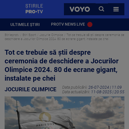
StirilePROTV
CAUTA
VOYO
TOATE 
PROTV NEWS LIVE
ULTIMELE ȘTIRI
Stirileprotv
Stiri Sport
Jocurile Olimpice
Tot ce trebuie să știi despre ceremonia de
deschidere a Jocurilor Olimpice 2024. 80 de ecrane gigant, instalate pe chei
Tot ce trebuie să știi despre
ceremonia de deschidere a Jocurilor
Olimpice 2024. 80 de ecrane gigant,
instalate pe chei
Data publicării:
26-07-2024 | 11:09
JOCURILE OLIMPICE
Data actualizării:
11-08-2025 | 20:55