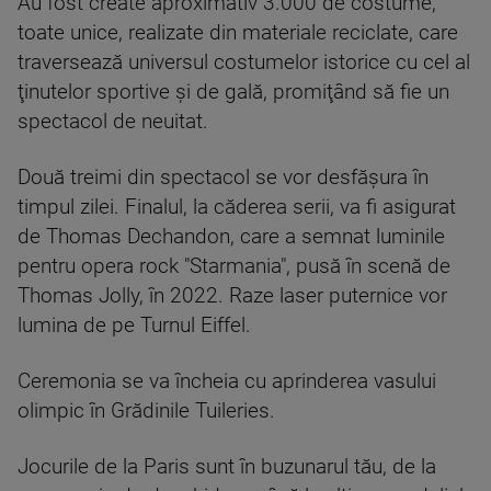
Au fost create aproximativ 3.000 de costume,
toate unice, realizate din materiale reciclate, care
traversează universul costumelor istorice cu cel al
ţinutelor sportive şi de gală, promiţând să fie un
spectacol de neuitat.
Două treimi din spectacol se vor desfăşura în
timpul zilei. Finalul, la căderea serii, va fi asigurat
de Thomas Dechandon, care a semnat luminile
pentru opera rock "Starmania", pusă în scenă de
Thomas Jolly, în 2022. Raze laser puternice vor
lumina de pe Turnul Eiffel.
Ceremonia se va încheia cu aprinderea vasului
olimpic în Grădinile Tuileries.
Jocurile de la Paris sunt în buzunarul tău, de la