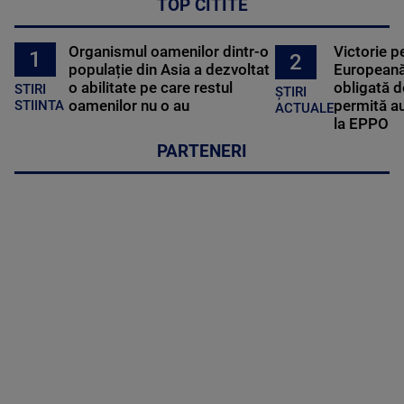
TOP CITITE
Organismul oamenilor dintr-o
Victorie p
1
2
populație din Asia a dezvoltat
Europeană
o abilitate pe care restul
obligată d
STIRI
ȘTIRI
oamenilor nu o au
permită au
STIINTA
ACTUALE
la EPPO
PARTENERI