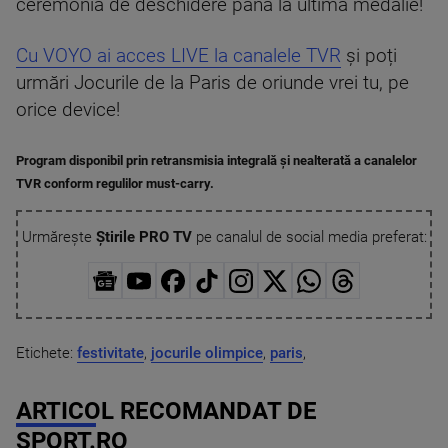
ceremonia de deschidere până la ultima medalie!
Cu VOYO ai acces LIVE la canalele TVR
și poți
urmări Jocurile de la Paris de oriunde vrei tu, pe
orice device!
Program disponibil prin retransmisia integrală și nealterată a canalelor
TVR conform regulilor must-carry.
Urmărește
Știrile PRO TV
pe canalul de social media preferat:
Etichete:
festivitate
,
jocurile olimpice
,
paris
,
ARTICOL RECOMANDAT DE
SPORT.RO