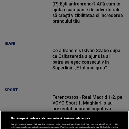
(P) Ești antreprenor? Află cum te
ajută o campanie de advertoriale
să crești vizibilitatea și încrederea
brandului tău
IBANI
Ce a transmis Istvan Szabo după
ce Csikszereda a ajuns la al
patrulea eșec consecutiv în
Superligă: „E tot mai greu”
SPORT
Ferencvaros - Real Madrid 1-2, pe
VOYO Sport 1. Maghiarii s-au
prezentat onorabil împotriva
vicecampioanei Spaniei
Nouă ne pasă ca datele tale personale să rămână confidențiale
Noi și partenerii noștri
201
stocăm și/sau accesăm informații pe dispozitivul dvs., precum identificatorii cookie
unici pentru prelucrarea datelor cu caracter personal. Puteți accepta sau gestiona alegerile dvs. făcând clic mai jos