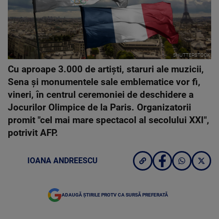
SHUTTERSTOCK
Cu aproape 3.000 de artişti, staruri ale muzicii,
Sena şi monumentele sale emblematice vor fi,
vineri, în centrul ceremoniei de deschidere a
Jocurilor Olimpice de la Paris. Organizatorii
promit "cel mai mare spectacol al secolului XXI",
potrivit AFP.
IOANA ANDREESCU
ADAUGĂ ȘTIRILE PROTV CA SURSĂ PREFERATĂ