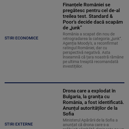
Finanțele României se
pregătesc pentru cel de-al
treilea test. Standard &
Poor’s decide dacă scapăm
de „junk”
România a scapat din nou de
STIRI ECONOMICE
retrogradarea la categoria „junk”.
Agenția Moody's, a reconfirmat
ratingul României, dar cu
perspectivă negativă. Asta
înseamnă că țara noastră rămâne
pe ultima treaptă recomandată
investițiilor.
Drona care a explodat în
Bulgaria, la granița cu
România, a fost identificată.
Anunțul autorităților de la
Sofia
Ministerul Apărării de la Sofia a
STIRI EXTERNE
anunțat că drona care s-a