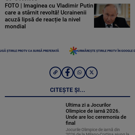
FOTO | Imaginea cu Vladimir Putin
care a stârnit revoltă! Ucrainenii
acuză lipsă de reacție la nivel
mondial
UGĂ ȘTIRILE PROTV CA SURSĂ PREFERATĂ
URMĂREȘTE ȘTIRILE PROTV ÎN GOOGLE 
CITEȘTE ȘI...
Ultima zi a Jocurilor
Olimpice de iarnă 2026.
Unde are loc ceremonia de
final
Jocurile Olimpice de iarnă din
2026 de la Milano-Cortina ajung la