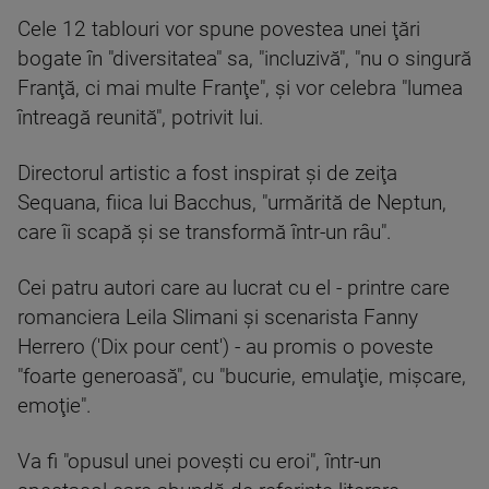
Cele 12 tablouri vor spune povestea unei ţări
bogate în "diversitatea" sa, "incluzivă", "nu o singură
Franţă, ci mai multe Franţe", şi vor celebra "lumea
întreagă reunită", potrivit lui.
Directorul artistic a fost inspirat şi de zeiţa
Sequana, fiica lui Bacchus, "urmărită de Neptun,
care îi scapă şi se transformă într-un râu".
Cei patru autori care au lucrat cu el - printre care
romanciera Leila Slimani şi scenarista Fanny
Herrero ('Dix pour cent') - au promis o poveste
"foarte generoasă", cu "bucurie, emulaţie, mişcare,
emoţie".
Va fi "opusul unei poveşti cu eroi", într-un