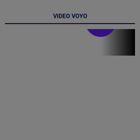
VIDEO VOYO
Stirile PRO TV
Stirile PRO
TV # 19.00 -
8 August
2026
MAI
MULTE