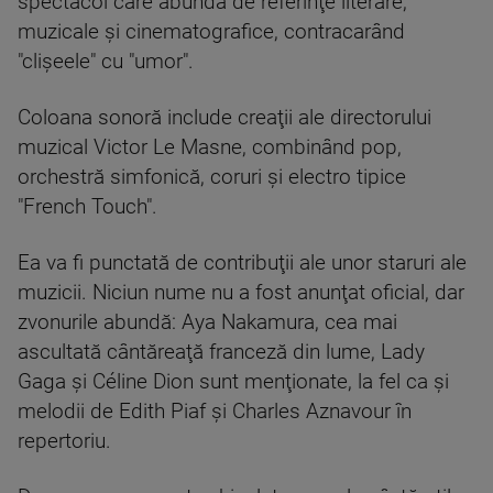
spectacol care abundă de referinţe literare,
muzicale şi cinematografice, contracarând
"clişeele" cu "umor".
Coloana sonoră include creaţii ale directorului
muzical Victor Le Masne, combinând pop,
orchestră simfonică, coruri şi electro tipice
"French Touch".
Ea va fi punctată de contribuţii ale unor staruri ale
muzicii. Niciun nume nu a fost anunţat oficial, dar
zvonurile abundă: Aya Nakamura, cea mai
ascultată cântăreaţă franceză din lume, Lady
Gaga şi Céline Dion sunt menţionate, la fel ca şi
melodii de Edith Piaf şi Charles Aznavour în
repertoriu.