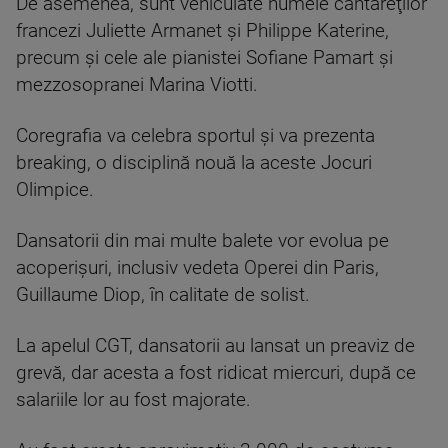
De asemenea, sunt vehiculate numele cântăreţilor
francezi Juliette Armanet şi Philippe Katerine,
precum şi cele ale pianistei Sofiane Pamart şi
mezzosopranei Marina Viotti.
Coregrafia va celebra sportul şi va prezenta
breaking, o disciplină nouă la aceste Jocuri
Olimpice.
Dansatorii din mai multe balete vor evolua pe
acoperişuri, inclusiv vedeta Operei din Paris,
Guillaume Diop, în calitate de solist.
La apelul CGT, dansatorii au lansat un preaviz de
grevă, dar acesta a fost ridicat miercuri, după ce
salariile lor au fost majorate.