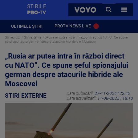
StirilePROTV
CAUTA
VOYO
TOATE 
PROTV NEWS LIVE
ULTIMELE ȘTIRI
Stirileprotv
Stiri externe
„Rusia ar putea intra în război direct cu NATO”. Ce spune
șeful spionajului german despre atacurile hibride ale Moscovei
„Rusia ar putea intra în război direct
cu NATO”. Ce spune șeful spionajului
german despre atacurile hibride ale
Moscovei
Data publicării:
27-11-2024 | 22:42
STIRI EXTERNE
Data actualizării:
11-08-2025 | 18:10