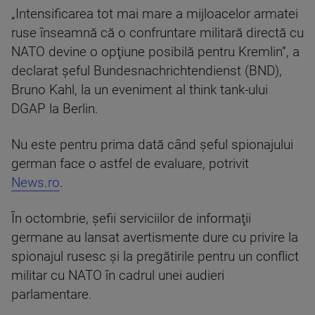
„Intensificarea tot mai mare a mijloacelor armatei
ruse înseamnă că o confruntare militară directă cu
NATO devine o opţiune posibilă pentru Kremlin”, a
declarat şeful Bundesnachrichtendienst (BND),
Bruno Kahl, la un eveniment al think tank-ului
DGAP la Berlin.
Nu este pentru prima dată când şeful spionajului
german face o astfel de evaluare, potrivit
News.ro
.
În octombrie, şefii serviciilor de informaţii
germane au lansat avertismente dure cu privire la
spionajul rusesc şi la pregătirile pentru un conflict
militar cu NATO în cadrul unei audieri
parlamentare.