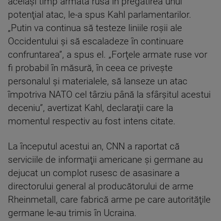
acelaşi timp armata rusă în pregătirea unui
potenţial atac, le-a spus Kahl parlamentarilor.
„Putin va continua să testeze liniile roşii ale
Occidentului şi să escaladeze în continuare
confruntarea”, a spus el. „Forţele armate ruse vor
fi probabil în măsură, în ceea ce priveşte
personalul şi materialele, să lanseze un atac
împotriva NATO cel târziu până la sfârşitul acestui
deceniu”, avertizat Kahl, declaraţii care la
momentul respectiv au fost intens citate.
La începutul acestui an, CNN a raportat că
serviciile de informaţii americane şi germane au
dejucat un complot rusesc de asasinare a
directorului general al producătorului de arme
Rheinmetall, care fabrică arme pe care autorităţile
germane le-au trimis în Ucraina.