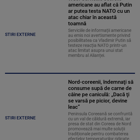
americane au aflat că Putin
ar putea testa NATO cu un
atac chiar în această
toamnă
Serviciile de informații americane
STIRI EXTERNE
au emis noi avertismente privind
posibilitatea ca Vladimir Putin să
testeze reacția NATO printr-un
atac limitat asupra unui stat
membru al Alianței.
Nord-coreenii, îndemnaţi să
consume supă de carne de
câine pe caniculă: „Dacă ţi
se varsă pe picior, devine
leac”
Peninsula Coreeană se confruntă
STIRI EXTERNE
cu un val de căldură extremă, iar
presa de stat din Coreea de Nord
promovează mai multe soluții
tradiționale pentru combaterea
efectelor temperaturilor ridicate,