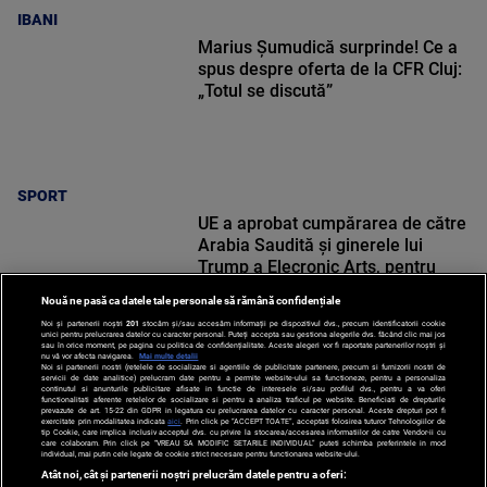
IBANI
Marius Șumudică surprinde! Ce a
spus despre oferta de la CFR Cluj:
„Totul se discută”
SPORT
UE a aprobat cumpărarea de către
Arabia Saudită și ginerele lui
Trump a Elecronic Arts, pentru
suma de 55 de miliarde de dolari!
Nouă ne pasă ca datele tale personale să rămână confidențiale
Noi și partenerii noștri
201
stocăm și/sau accesăm informații pe dispozitivul dvs., precum identificatorii cookie
unici pentru prelucrarea datelor cu caracter personal. Puteți accepta sau gestiona alegerile dvs. făcând clic mai jos
sau în orice moment, pe pagina cu politica de confidențialitate. Aceste alegeri vor fi raportate partenerilor noștri și
nu vă vor afecta navigarea.
Mai multe detalii
Noi si partenerii nostri (retelele de socializare si agentiile de publicitate partenere, precum si furnizorii nostri de
SPORT
servicii de date analitice) prelucram date pentru a permite website-ului sa functioneze, pentru a personaliza
continutul si anunturile publicitare afisate in functie de interesele si/sau profilul dvs., pentru a va oferi
functionalitati aferente retelelor de socializare si pentru a analiza traficul pe website. Beneficiati de drepturile
prevazute de art. 15-22 din GDPR in legatura cu prelucrarea datelor cu caracter personal. Aceste drepturi pot fi
exercitate prin modalitatea indicata
aici
. Prin click pe “ACCEPT TOATE”, acceptati folosirea tuturor Tehnologiilor de
tip Cookie, care implica inclusiv acceptul dvs. cu privire la stocarea/accesarea informatiilor de catre Vendor-ii cu
care colaboram. Prin click pe “VREAU SA MODIFIC SETARILE INDIVIDUAL” puteti schimba preferintele in mod
individual, mai putin cele legate de cookie strict necesare pentru functionarea website-ului.
Atât noi, cât și partenerii noștri prelucrăm datele pentru a oferi: