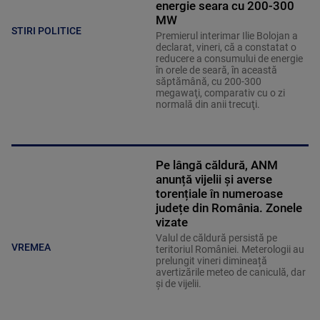
energie seara cu 200-300
MW
STIRI POLITICE
Premierul interimar Ilie Bolojan a
declarat, vineri, că a constatat o
reducere a consumului de energie
în orele de seară, în această
săptămână, cu 200-300
megawaţi, comparativ cu o zi
normală din anii trecuţi.
Pe lângă căldură, ANM
anunță vijelii și averse
torențiale în numeroase
județe din România. Zonele
vizate
Valul de căldură persistă pe
VREMEA
teritoriul României. Meterologii au
prelungit vineri dimineață
avertizările meteo de caniculă, dar
și de vijelii.