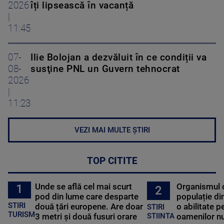
2026
îți lipsească în vacanță
|
11:45
07-
Ilie Bolojan a dezvăluit în ce condiții va
08-
susţine PNL un Guvern tehnocrat
2026
|
11:23
VEZI MAI MULTE ȘTIRI
TOP CITITE
Unde se află cel mai scurt
Organismul 
1
2
pod din lume care desparte
populație di
STIRI
două țări europene. Are doar
o abilitate p
STIRI
TURISM
3 metri și două fusuri orare
oamenilor nu
STIINTA