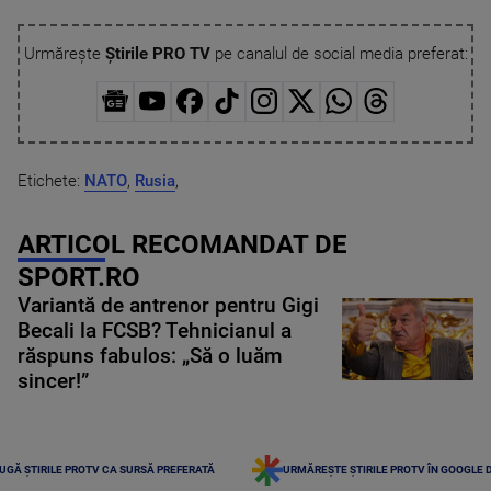
Urmărește
Știrile PRO TV
pe canalul de social media preferat:
Etichete:
NATO
,
Rusia
,
ARTICOL RECOMANDAT DE
SPORT.RO
Variantă de antrenor pentru Gigi
Becali la FCSB? Tehnicianul a
răspuns fabulos: „Să o luăm
sincer!”
UGĂ ȘTIRILE PROTV CA SURSĂ PREFERATĂ
URMĂREȘTE ȘTIRILE PROTV ÎN GOOGLE 