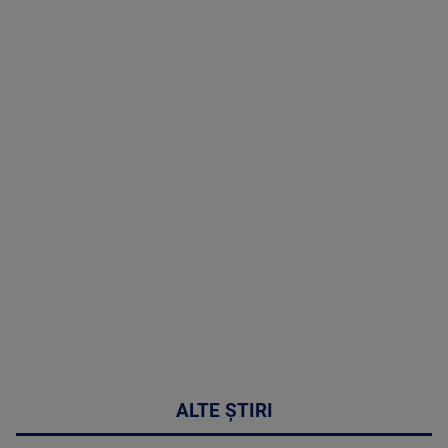
TV # 19.00 -
8 August
2026
MAI
MULTE
DETALII
30:33
ALTE ȘTIRI