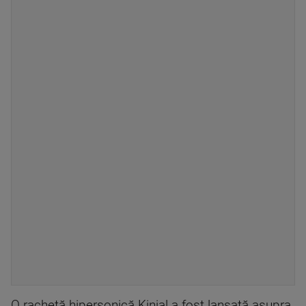
O rachetă hipersonică Kinjal a fost lansată asupra