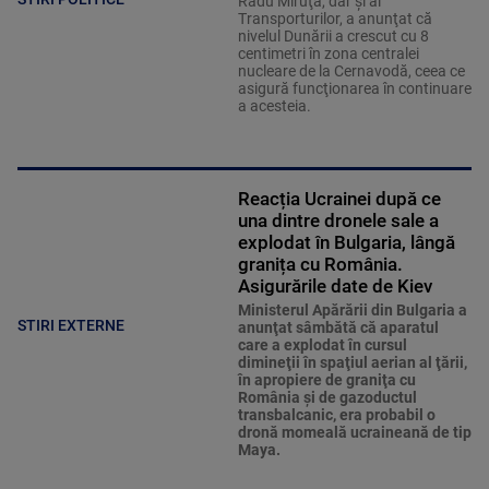
Radu Miruţă, dar şi al
Transporturilor, a anunţat că
nivelul Dunării a crescut cu 8
centimetri în zona centralei
nucleare de la Cernavodă, ceea ce
asigură funcţionarea în continuare
a acesteia.
Reacția Ucrainei după ce
una dintre dronele sale a
explodat în Bulgaria, lângă
granița cu România.
Asigurările date de Kiev
Ministerul Apărării din Bulgaria a
STIRI EXTERNE
anunţat sâmbătă că aparatul
care a explodat în cursul
dimineţii în spaţiul aerian al ţării,
în apropiere de graniţa cu
România şi de gazoductul
transbalcanic, era probabil o
dronă momeală ucraineană de tip
Maya.