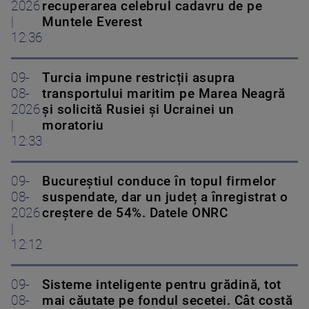
2026
recuperarea celebrul cadavru de pe
|
Muntele Everest
12:36
09-
Turcia impune restricții asupra
08-
transportului maritim pe Marea Neagră
2026
și solicită Rusiei și Ucrainei un
|
moratoriu
12:33
09-
Bucureștiul conduce în topul firmelor
08-
suspendate, dar un județ a înregistrat o
2026
creștere de 54%. Datele ONRC
|
12:12
09-
Sisteme inteligente pentru grădină, tot
08-
mai căutate pe fondul secetei. Cât costă