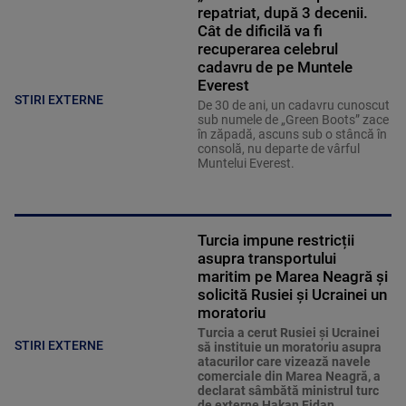
repatriat, după 3 decenii.
Cât de dificilă va fi
recuperarea celebrul
cadavru de pe Muntele
Everest
STIRI EXTERNE
De 30 de ani, un cadavru cunoscut
sub numele de „Green Boots” zace
în zăpadă, ascuns sub o stâncă în
consolă, nu departe de vârful
Muntelui Everest.
Turcia impune restricții
asupra transportului
maritim pe Marea Neagră și
solicită Rusiei și Ucrainei un
moratoriu
Turcia a cerut Rusiei și Ucrainei
STIRI EXTERNE
să instituie un moratoriu asupra
atacurilor care vizează navele
comerciale din Marea Neagră, a
declarat sâmbătă ministrul turc
de externe Hakan Fidan,