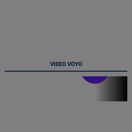
VIDEO VOYO
Stirile PRO TV
Stirile PRO