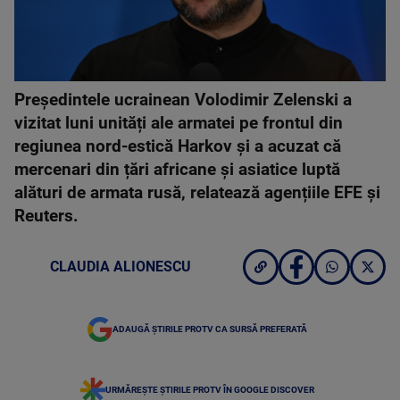
Președintele ucrainean Volodimir Zelenski a
vizitat luni unități ale armatei pe frontul din
regiunea nord-estică Harkov și a acuzat că
mercenari din țări africane și asiatice luptă
alături de armata rusă, relatează agențiile EFE și
Reuters.
CLAUDIA ALIONESCU
ADAUGĂ ȘTIRILE PROTV CA SURSĂ PREFERATĂ
URMĂREȘTE ȘTIRILE PROTV ÎN GOOGLE DISCOVER