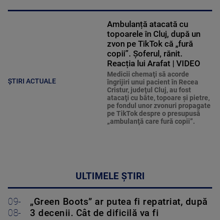
Ambulanță atacată cu
topoarele în Cluj, după un
zvon pe TikTok că „fură
copii”. Șoferul, rănit.
Reacția lui Arafat | VIDEO
Medicii chemaţi să acorde
ȘTIRI ACTUALE
îngrijiri unui pacient în Recea
Cristur, judeţul Cluj, au fost
atacaţi cu bâte, topoare şi pietre,
pe fondul unor zvonuri propagate
pe TikTok despre o presupusă
„ambulanţă care fură copii”.
ULTIMELE ȘTIRI
09-
„Green Boots” ar putea fi repatriat, după
08-
3 decenii. Cât de dificilă va fi