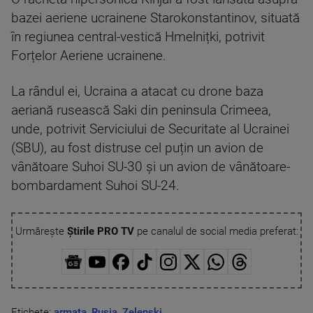
bazei aeriene ucrainene Starokonstantinov, situată
în regiunea central-vestică Hmelnițki, potrivit
Forțelor Aeriene ucrainene.
La rândul ei, Ucraina a atacat cu drone baza
aeriană rusească Saki din peninsula Crimeea,
unde, potrivit Serviciului de Securitate al Ucrainei
(SBU), au fost distruse cel puțin un avion de
vânătoare Suhoi SU-30 și un avion de vânătoare-
bombardament Suhoi SU-24.
Urmărește
Știrile PRO TV
pe canalul de social media preferat:
Etichete:
armata
,
Rusia
,
Zelenski
,