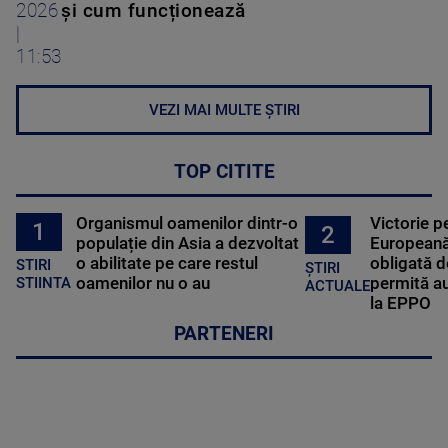
2026
și cum funcționează
|
11:53
VEZI MAI MULTE ȘTIRI
TOP CITITE
Organismul oamenilor dintr-o
Victorie p
1
2
populație din Asia a dezvoltat
Europeană
o abilitate pe care restul
obligată d
STIRI
ȘTIRI
oamenilor nu o au
permită au
STIINTA
ACTUALE
la EPPO
PARTENERI