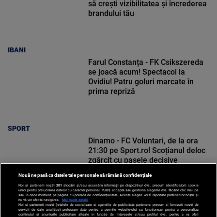
să crești vizibilitatea și încrederea
brandului tău
IBANI
Farul Constanța - FK Csikszereda
se joacă acum! Spectacol la
Ovidiu! Patru goluri marcate în
prima repriză
SPORT
Dinamo - FC Voluntari, de la ora
21:30 pe Sport.ro! Scoțianul deloc
zgârcit cu pasele decisive
Nouă ne pasă ca datele tale personale să rămână confidențiale
Noi și partenerii noștri
201
stocăm și/sau accesăm informații pe dispozitivul dvs., precum identificatorii cookie
unici pentru prelucrarea datelor cu caracter personal. Puteți accepta sau gestiona alegerile dvs. făcând clic mai jos
sau în orice moment, pe pagina cu politica de confidențialitate. Aceste alegeri vor fi raportate partenerilor noștri și
nu vă vor afecta navigarea.
Mai multe detalii
Noi si partenerii nostri (retelele de socializare si agentiile de publicitate partenere, precum si furnizorii nostri de
SPORT
servicii de date analitice) prelucram date pentru a permite website-ului sa functioneze, pentru a personaliza
continutul si anunturile publicitare afisate in functie de interesele si/sau profilul dvs., pentru a va oferi