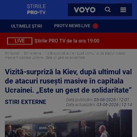
StirilePROTV
CAUTA
VOYO
TOATE 
PROTV NEWS LIVE
ULTIMELE ȘTIRI
LIVE
Știrile PRO TV de la ora 19:00
Stirileprotv
Stiri externe
Vizită-surpriză la Kiev, după ultimul val de atacuri rusești
masive în capitala Ucrainei. „Este un gest de solidaritate”
Vizită-surpriză la Kiev, după ultimul val
de atacuri rusești masive în capitala
Ucrainei. „Este un gest de solidaritate”
Data publicării:
03-06-2026 | 12:01
STIRI EXTERNE
Data actualizării:
03-06-2026 | 12:14