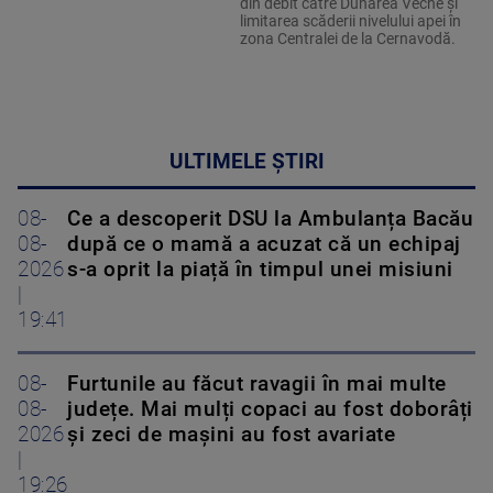
din debit către Dunărea Veche și
limitarea scăderii nivelului apei în
zona Centralei de la Cernavodă.
ULTIMELE ȘTIRI
08-
Ce a descoperit DSU la Ambulanța Bacău
08-
după ce o mamă a acuzat că un echipaj
2026
s-a oprit la piață în timpul unei misiuni
|
19:41
08-
Furtunile au făcut ravagii în mai multe
08-
județe. Mai mulți copaci au fost doborâți
2026
și zeci de mașini au fost avariate
|
19:26