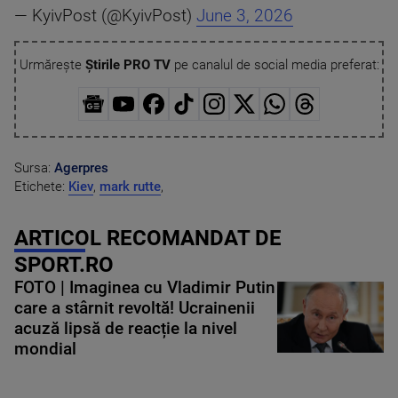
— KyivPost (@KyivPost)
June 3, 2026
Urmărește
Știrile PRO TV
pe canalul de social media preferat:
Sursa:
Agerpres
Etichete:
Kiev
,
mark rutte
,
ARTICOL RECOMANDAT DE
SPORT.RO
FOTO | Imaginea cu Vladimir Putin
care a stârnit revoltă! Ucrainenii
acuză lipsă de reacție la nivel
mondial