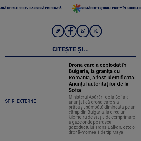
UGĂ ȘTIRILE PROTV CA SURSĂ PREFERATĂ
URMĂREȘTE ȘTIRILE PROTV ÎN GOOGLE 
CITEȘTE ȘI...
Drona care a explodat în
Bulgaria, la granița cu
România, a fost identificată.
Anunțul autorităților de la
Sofia
Ministerul Apărării de la Sofia a
STIRI EXTERNE
anunțat că drona care s-a
prăbușit sâmbătă dimineața pe un
câmp din Bulgaria, la circa un
kilometru de stația de comprimare
a gazelor de pe traseul
gazoductului Trans-Balkan, este o
dronă-momeală de tip Maya.