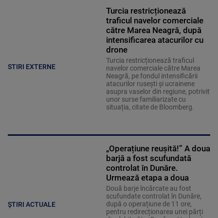
Turcia restricționează
traficul navelor comerciale
către Marea Neagră, după
intensificarea atacurilor cu
drone
Turcia restricționează traficul
STIRI EXTERNE
navelor comerciale către Marea
Neagră, pe fondul intensificării
atacurilor rusești și ucrainene
asupra vaselor din regiune, potrivit
unor surse familiarizate cu
situația, citate de Bloomberg.
„Operațiune reușită!” A doua
barjă a fost scufundată
controlat în Dunăre.
Urmează etapa a doua
Două barje încărcate au fost
scufundate controlat în Dunăre,
după o operațiune de 11 ore,
ȘTIRI ACTUALE
pentru redirecționarea unei părți