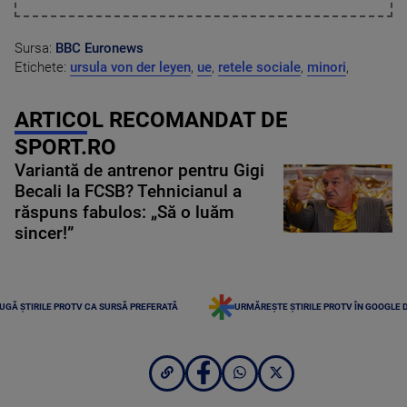
Sursa:
BBC
Euronews
Etichete:
ursula von der leyen
,
ue
,
retele sociale
,
minori
,
ARTICOL RECOMANDAT DE
SPORT.RO
Variantă de antrenor pentru Gigi
Becali la FCSB? Tehnicianul a
răspuns fabulos: „Să o luăm
sincer!”
UGĂ ȘTIRILE PROTV CA SURSĂ PREFERATĂ
URMĂREȘTE ȘTIRILE PROTV ÎN GOOGLE 