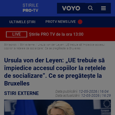
StirilePROTV
CAUTA
VOYO
TOATE 
PROTV NEWS LIVE
ULTIMELE ȘTIRI
LIVE
Știrile PRO TV de la ora 13:00
Stirileprotv
Stiri externe
Ursula von der Leyen: „UE trebuie să împiedice accesul
copiilor la rețelele de socializare”. Ce se pregătește la Bruxelles
Ursula von der Leyen: „UE trebuie să
împiedice accesul copiilor la rețelele
de socializare”. Ce se pregătește la
Bruxelles
Data publicării:
12-05-2026 | 16:04
STIRI EXTERNE
Data actualizării:
12-05-2026 | 16:29