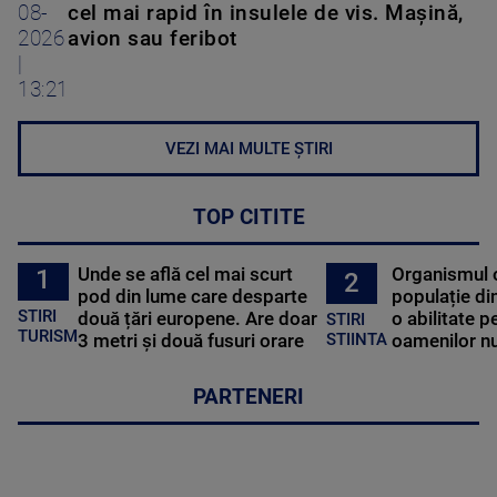
08-
cel mai rapid în insulele de vis. Mașină,
2026
avion sau feribot
|
13:21
VEZI MAI MULTE ȘTIRI
TOP CITITE
Unde se află cel mai scurt
Organismul 
1
2
pod din lume care desparte
populație di
STIRI
două țări europene. Are doar
o abilitate p
STIRI
TURISM
3 metri și două fusuri orare
oamenilor nu
STIINTA
PARTENERI