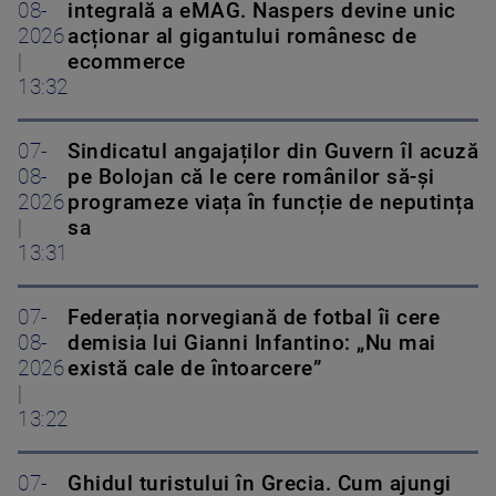
08-
integrală a eMAG. Naspers devine unic
2026
acționar al gigantului românesc de
|
ecommerce
13:32
07-
Sindicatul angajaților din Guvern îl acuză
08-
pe Bolojan că le cere românilor să-și
2026
programeze viața în funcție de neputința
|
sa
13:31
07-
Federația norvegiană de fotbal îi cere
08-
demisia lui Gianni Infantino: „Nu mai
2026
există cale de întoarcere”
|
13:22
07-
Ghidul turistului în Grecia. Cum ajungi