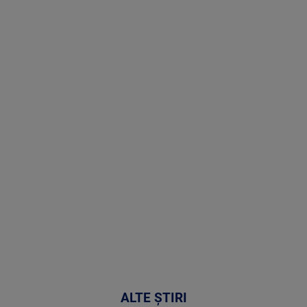
(P) Terapia
hormonală în
menopauză
poate
corecta
sindromul
cardio-
metabolic
MAI
MULTE
DETALII
17:46
ALTE ȘTIRI