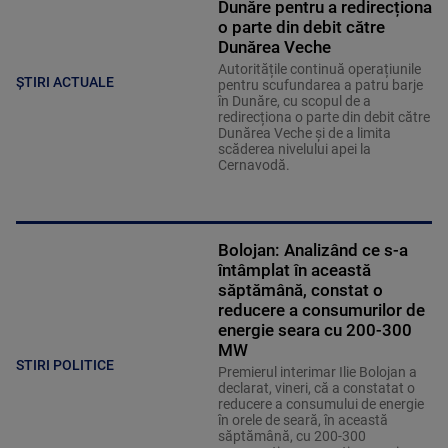
Dunăre pentru a redirecționa
o parte din debit către
Dunărea Veche
Autoritățile continuă operațiunile
ȘTIRI ACTUALE
pentru scufundarea a patru barje
în Dunăre, cu scopul de a
redirecționa o parte din debit către
Dunărea Veche și de a limita
scăderea nivelului apei la
Cernavodă.
Bolojan: Analizând ce s-a
întâmplat în această
săptămână, constat o
reducere a consumurilor de
energie seara cu 200-300
MW
STIRI POLITICE
Premierul interimar Ilie Bolojan a
declarat, vineri, că a constatat o
reducere a consumului de energie
în orele de seară, în această
săptămână, cu 200-300