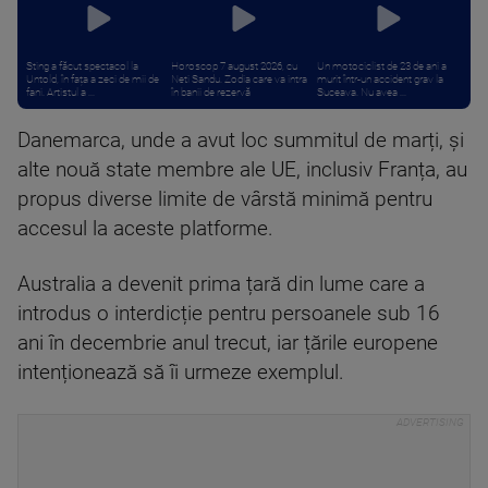
Sting a făcut spectacol la
Horoscop 7 august 2026, cu
Un motociclist de 23 de ani a
Untold, în fața a zeci de mii de
Neti Sandu. Zodia care va intra
murit într-un accident grav la
fani. Artistul a ...
în banii de rezervă
Suceava. Nu avea ...
Danemarca, unde a avut loc summitul de marți, și
alte nouă state membre ale UE, inclusiv Franța, au
propus diverse limite de vârstă minimă pentru
accesul la aceste platforme.
Australia a devenit prima țară din lume care a
introdus o interdicție pentru persoanele sub 16
ani în decembrie anul trecut, iar țările europene
intenționează să îi urmeze exemplul.