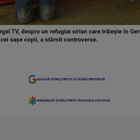
el TV, despre un refugiat sirian care trăiește în Ger
cei sașe copii, a stârnit controverse.
ADAUGĂ ȘTIRILE PROTV CA SURSĂ PREFERATĂ
URMĂREȘTE ȘTIRILE PROTV ÎN GOOGLE DISCOVER