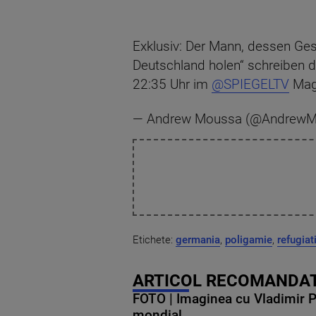
Exklusiv: Der Mann, dessen Ges
Deutschland holen“ schreiben 
22:35 Uhr im
@SPIEGELTV
Mag
— Andrew Moussa (@AndrewM
Etichete:
germania
,
poligamie
,
refugiat
ARTICOL RECOMANDAT
FOTO | Imaginea cu Vladimir Put
mondial