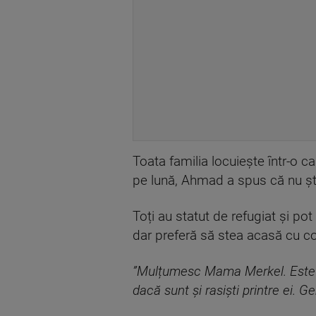
Toata familia locuiește într-o ca
pe lună, Ahmad a spus că nu ști
Toți au statut de refugiat și po
dar preferă să stea acasă cu cop
”Mulțumesc Mama Merkel. Este si
dacă sunt și rasiști printre ei. G