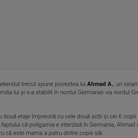
ekendul trecut spune povestea lui
Ahmad A.
, un siria
lia lui și s-a stabilit în nordul Germaniei via nordul G
u două etaje împreună cu cele două soții și cei 6 copii
faptului că poligamia e interzisă în Germania, Ahmad a 
ru că este mama a patru dintre copiii săi.