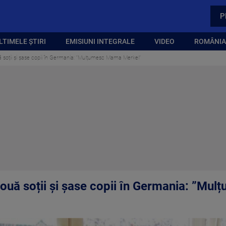
P
LTIMELE ȘTIRI
EMISIUNI INTEGRALE
VIDEO
ROMÂNIA,
uă soții și șase copii în Germania: ”Mulțumesc Mama Merkel”
 două soții și șase copii în Germania: ”M