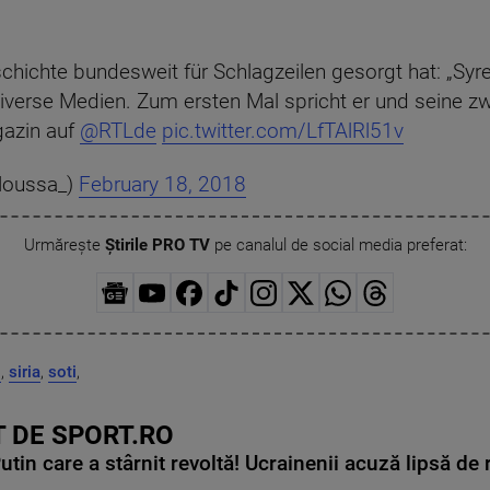
chichte bundesweit für Schlagzeilen gesorgt hat: „Syre
diverse Medien. Zum ersten Mal spricht er und seine 
azin auf
@RTLde
pic.twitter.com/LfTAlRl51v
oussa_)
February 18, 2018
Urmărește
Știrile PRO TV
pe canalul de social media preferat:
i
,
siria
,
soti
,
 DE SPORT.RO
in care a stârnit revoltă! Ucrainenii acuză lipsă de r