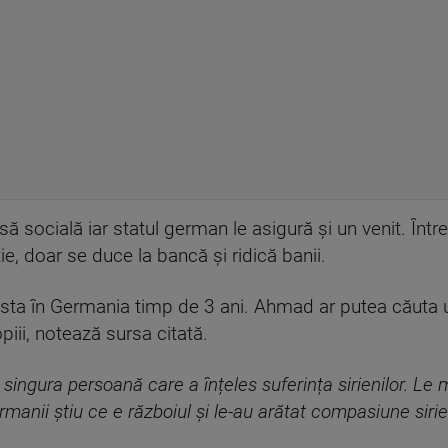
să socială iar statul german le asigură și un venit. Într
e, doar se duce la bancă și ridică banii.
t sta în Germania timp de 3 ani. Ahmad ar putea căuta u
iii, notează sursa citată.
ngura persoană care a înțeles suferința sirienilor. Le
ermanii știu ce e războiul și le-au arătat compasiune sirie