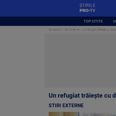
StirilePROTV
TOP CITITE
U
Stirileprotv
Stiri externe
Un refugiat trăiește cu do
Un refugiat trăiește cu
STIRI EXTERNE