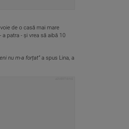
 nevoie de o casă mai mare
 a patra - și vrea să aibă 10
eni nu m-a forțat”
a spus Lina, a