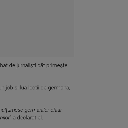
ebat de jurnaliști cât primește
n job și lua lecții de germană,
 mulțumesc germanilor chiar
nilor
” a declarat el.