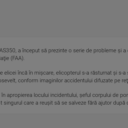
S350, a început să prezinte o serie de probleme şi a că
iaţie (FAA).
 elicei încă în mişcare, elicopterul s-a răsturnat şi s-a
osevelt, conform imaginilor accidentului difuzate pe reţ
ă în apropierea locului incidentului, şeful corpului de p
ost singurul care a reuşit să se salveze fără ajutor dup