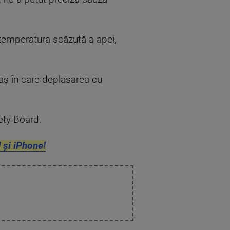
t temperatura scăzută a apei,
raş în care deplasarea cu
ety Board.
 și iPhone!