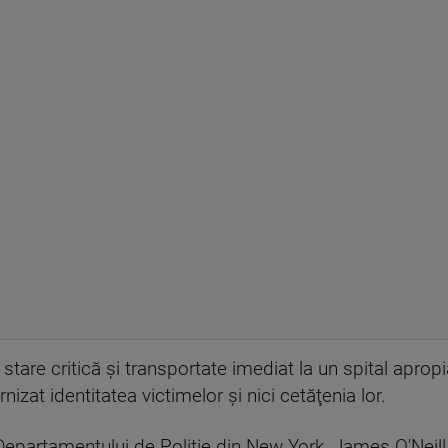
stare critică şi transportate imediat la un spital apropi
rnizat identitatea victimelor şi nici cetăţenia lor.
 Departamentului de Poliţie din New York, James O'Neill