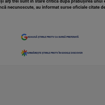
 alţi trei sunt în stare critică după prăbuşirea unui e
încă necunoscute, au informat surse oficiale citate d
ADAUGĂ ȘTIRILE PROTV CA SURSĂ PREFERATĂ
URMĂREȘTE ȘTIRILE PROTV ÎN GOOGLE DISCOVER