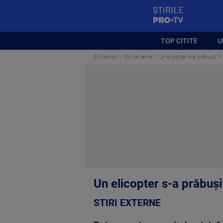
StirilePROTV
TOP CITITE
U
Stirileprotv
Stiri externe
Un elicopter s-a prăbuşit în
Un elicopter s-a prăbuşit
STIRI EXTERNE