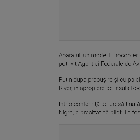
Aparatul, un model Eurocopter A
potrivit Agenţiei Federale de Av
Puţin după prăbuşire şi cu palele
River, în apropiere de insula Ro
Într-o conferinţă de presă ţinut
Nigro, a precizat că pilotul a f