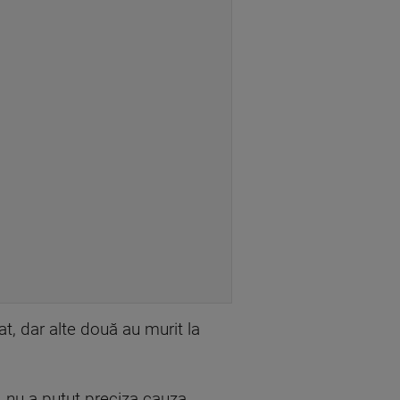
at, dar alte două au murit la
, nu a putut preciza cauza