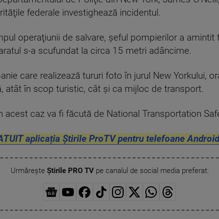
rităţile federale investighează incidentul.
timpul operaţiunii de salvare, şeful pompierilor a aminti
paratul s-a scufundat la circa 15 metri adâncime.
ie care realizează tururi foto în jurul New Yorkului, o
, atât în scop turistic, cât şi ca mijloc de transport.
în acest caz va fi făcută de National Transportation Saf
ATUIT aplicația Știrile ProTV pentru telefoane Android
Urmărește
Știrile PRO TV
pe canalul de social media preferat: