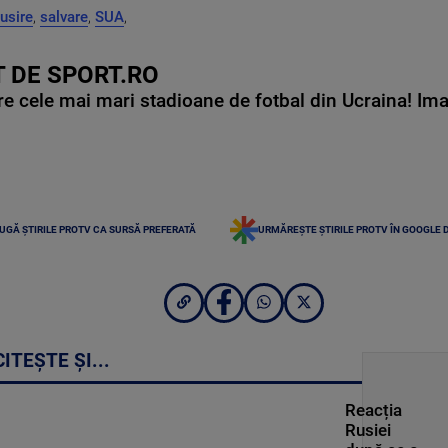
usire
,
salvare
,
SUA
,
 DE SPORT.RO
e cele mai mari stadioane de fotbal din Ucraina! Ima
UGĂ ȘTIRILE PROTV CA SURSĂ PREFERATĂ
URMĂREȘTE ȘTIRILE PROTV ÎN GOOGLE 
CITEȘTE ȘI...
Reacția
Rusiei