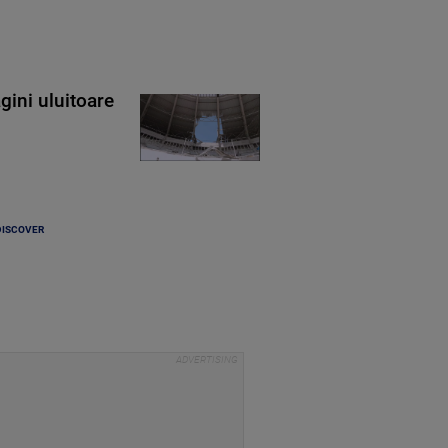
gini uluitoare
DISCOVER