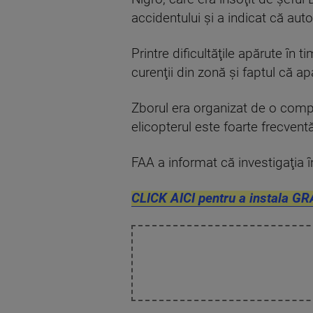
accidentului şi a indicat că auto
Printre dificultăţile apărute în 
curenţii din zonă şi faptul că a
Zborul era organizat de o compan
elicopterul este foarte frecventă
FAA a informat că investigaţia 
CLICK AICI pentru a instala GR