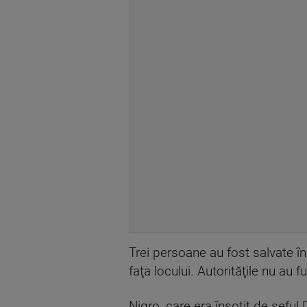
Trei persoane au fost salvate în 
faţa locului. Autorităţile nu au fu
Nigro, care era însoţit de şeful