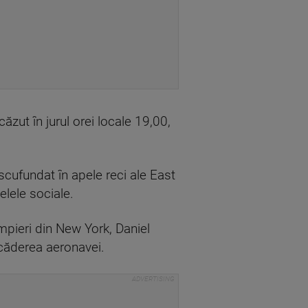
zut în jurul orei locale 19,00,
 scufundat în apele reci ale East
elele sociale.
ompieri din New York, Daniel
ă căderea aeronavei.