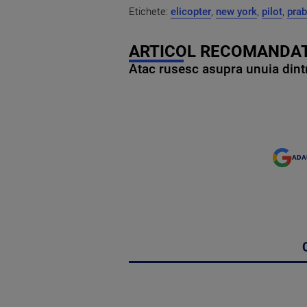
Etichete:
elicopter
,
new york
,
pilot
,
prab
ARTICOL RECOMANDAT
Atac rusesc asupra unuia dintr
ADA