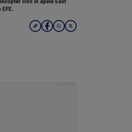
licopter civil în apele East
e EFE.