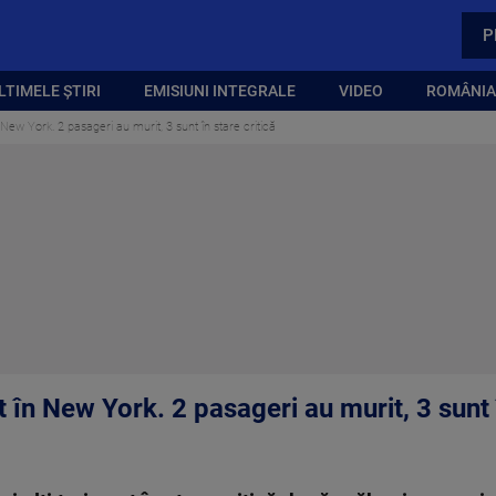
P
LTIMELE ȘTIRI
EMISIUNI INTEGRALE
VIDEO
ROMÂNIA,
 New York. 2 pasageri au murit, 3 sunt în stare critică
 în New York. 2 pasageri au murit, 3 sunt î