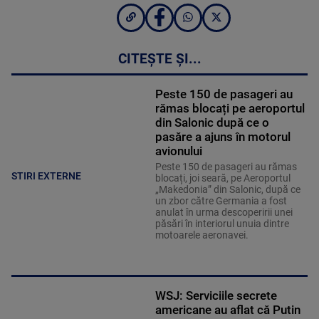
CITEȘTE ȘI...
Peste 150 de pasageri au
rămas blocați pe aeroportul
din Salonic după ce o
pasăre a ajuns în motorul
avionului
Peste 150 de pasageri au rămas
STIRI EXTERNE
blocați, joi seară, pe Aeroportul
„Makedonia” din Salonic, după ce
un zbor către Germania a fost
anulat în urma descoperirii unei
păsări în interiorul unuia dintre
motoarele aeronavei.
WSJ: Serviciile secrete
americane au aflat că Putin