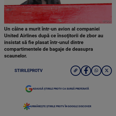
ISTOCK
Un câine a murit într-un avion al companiei
United Airlines după ce însoţitorii de zbor au
insistat să fie plasat într-unul dintre
compartimentele de bagaje de deasupra
scaunelor.
STIRILEPROTV
ADAUGĂ ȘTIRILE PROTV CA SURSĂ PREFERATĂ
URMĂREȘTE ȘTIRILE PROTV ÎN GOOGLE DISCOVER