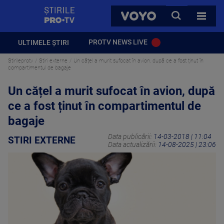
StirilePROTV
CAUTA
VOYO
TOATE 
PROTV NEWS LIVE
ULTIMELE ȘTIRI
Stirileprotv
Stiri externe
Un cățel a murit sufocat în avion, după ce a fost ținut în
compartimentul de bagaje
Un cățel a murit sufocat în avion, după
ce a fost ținut în compartimentul de
bagaje
Data publicării:
14-03-2018 | 11:04
STIRI EXTERNE
Data actualizării:
14-08-2025 | 23:06