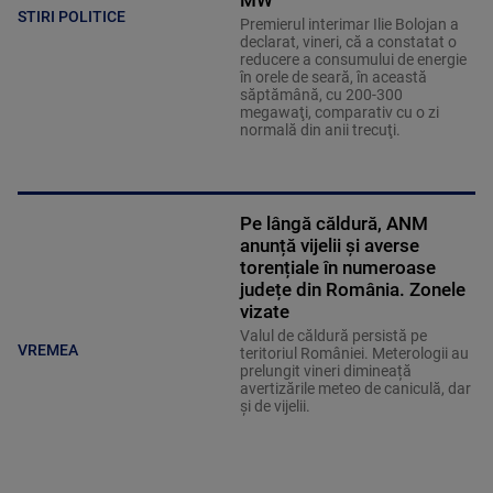
STIRI POLITICE
Premierul interimar Ilie Bolojan a
declarat, vineri, că a constatat o
reducere a consumului de energie
în orele de seară, în această
săptămână, cu 200-300
megawaţi, comparativ cu o zi
normală din anii trecuţi.
Pe lângă căldură, ANM
anunță vijelii și averse
torențiale în numeroase
județe din România. Zonele
vizate
Valul de căldură persistă pe
VREMEA
teritoriul României. Meterologii au
prelungit vineri dimineață
avertizările meteo de caniculă, dar
și de vijelii.