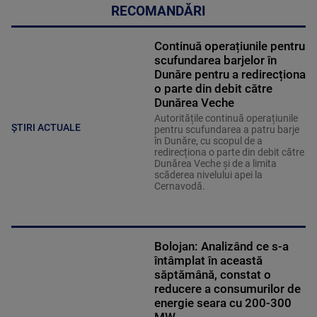
RECOMANDĂRI
Continuă operațiunile pentru
scufundarea barjelor în
Dunăre pentru a redirecționa
o parte din debit către
Dunărea Veche
Autoritățile continuă operațiunile
ȘTIRI ACTUALE
pentru scufundarea a patru barje
în Dunăre, cu scopul de a
redirecționa o parte din debit către
Dunărea Veche și de a limita
scăderea nivelului apei la
Cernavodă.
Bolojan: Analizând ce s-a
întâmplat în această
săptămână, constat o
reducere a consumurilor de
energie seara cu 200-300
MW