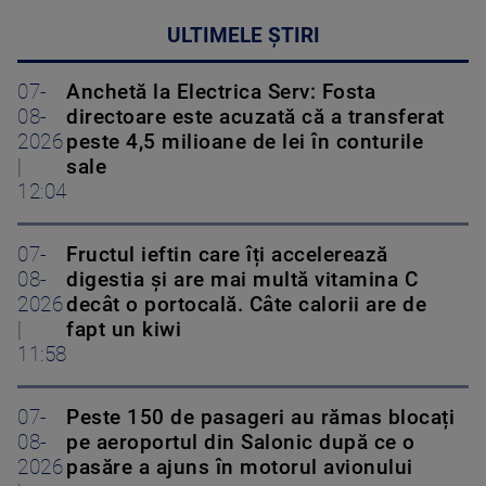
ULTIMELE ȘTIRI
07-
Anchetă la Electrica Serv: Fosta
08-
directoare este acuzată că a transferat
2026
peste 4,5 milioane de lei în conturile
|
sale
12:04
07-
Fructul ieftin care îți accelerează
08-
digestia și are mai multă vitamina C
2026
decât o portocală. Câte calorii are de
|
fapt un kiwi
11:58
07-
Peste 150 de pasageri au rămas blocați
08-
pe aeroportul din Salonic după ce o
2026
pasăre a ajuns în motorul avionului