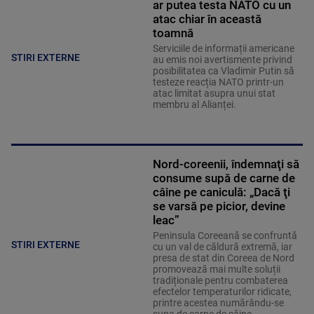
ar putea testa NATO cu un
atac chiar în această
toamnă
Serviciile de informații americane
STIRI EXTERNE
au emis noi avertismente privind
posibilitatea ca Vladimir Putin să
testeze reacția NATO printr-un
atac limitat asupra unui stat
membru al Alianței.
Nord-coreenii, îndemnaţi să
consume supă de carne de
câine pe caniculă: „Dacă ţi
se varsă pe picior, devine
leac”
Peninsula Coreeană se confruntă
STIRI EXTERNE
cu un val de căldură extremă, iar
presa de stat din Coreea de Nord
promovează mai multe soluții
tradiționale pentru combaterea
efectelor temperaturilor ridicate,
printre acestea numărându-se
supa de carne de câine.