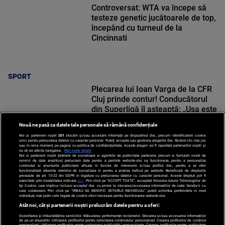
Controversat: WTA va începe să
testeze genetic jucătoarele de top,
începând cu turneul de la
Cincinnati
SPORT
Plecarea lui Ioan Varga de la CFR
Cluj prinde contur! Conducătorul
din Superligă îl așteaptă: „Ușa este
deschisă”
Nouă ne pasă ca datele tale personale să rămână confidențiale
Noi și partenerii noștri
201
stocăm și/sau accesăm informații pe dispozitivul dvs., precum identificatorii cookie
unici pentru prelucrarea datelor cu caracter personal. Puteți accepta sau gestiona alegerile dvs. făcând clic mai jos
sau în orice moment, pe pagina cu politica de confidențialitate. Aceste alegeri vor fi raportate partenerilor noștri și
nu vă vor afecta navigarea.
Mai multe detalii
Noi si partenerii nostri (retelele de socializare si agentiile de publicitate partenere, precum si furnizorii nostri de
SPORT
servicii de date analitice) prelucram date pentru a permite website-ului sa functioneze, pentru a personaliza
continutul si anunturile publicitare afisate in functie de interesele si/sau profilul dvs., pentru a va oferi
functionalitati aferente retelelor de socializare si pentru a analiza traficul pe website. Beneficiati de drepturile
prevazute de art. 15-22 din GDPR in legatura cu prelucrarea datelor cu caracter personal. Aceste drepturi pot fi
exercitate prin modalitatea indicata
aici
. Prin click pe “ACCEPT TOATE”, acceptati folosirea tuturor Tehnologiilor de
tip Cookie, care implica inclusiv acceptul dvs. cu privire la stocarea/accesarea informatiilor de catre Vendor-ii cu
care colaboram. Prin click pe “VREAU SA MODIFIC SETARILE INDIVIDUAL” puteti schimba preferintele in mod
individual, mai putin cele legate de cookie strict necesare pentru functionarea website-ului.
Atât noi, cât și partenerii noștri prelucrăm datele pentru a oferi:
Dezvoltarea și îmbunătățirea serviciilor. Măsurarea performanței reclamelor. Stocarea și/sau accesarea informațiilor
de pe un dispozitiv. Utilizarea profilurilor pentru selectarea conținutului personalizat. Crearea profilurilor de conținut
personalizat. Utilizarea profilurilor pentru selectarea publicității personalizate. Crearea profilurilor pentru publicitate