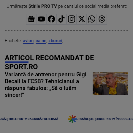
Urmărește
Știrile PRO TV
pe canalul de social media preferat:
Etichete:
avion
,
caine
,
zboruri
,
ARTICOL RECOMANDAT DE
SPORT.RO
Variantă de antrenor pentru Gigi
Becali la FCSB? Tehnicianul a
răspuns fabulos: „Să o luăm
sincer!”
UGĂ ȘTIRILE PROTV CA SURSĂ PREFERATĂ
URMĂREȘTE ȘTIRILE PROTV ÎN GOOGLE 