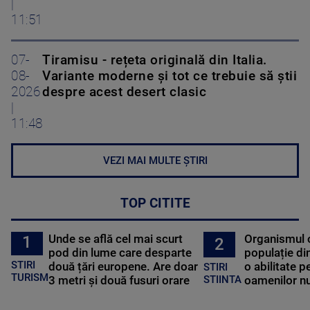
|
11:51
07-
Tiramisu - rețeta originală din Italia.
08-
Variante moderne și tot ce trebuie să știi
2026
despre acest desert clasic
|
11:48
VEZI MAI MULTE ȘTIRI
TOP CITITE
Unde se află cel mai scurt
Organismul 
1
2
pod din lume care desparte
populație di
STIRI
două țări europene. Are doar
o abilitate p
STIRI
TURISM
3 metri și două fusuri orare
oamenilor nu
STIINTA