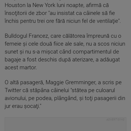
Houston la New York luni noapte, afirmă că
însoţitorii de zbor "au insistat ca câinele să fie
închis pentru trei ore fără niciun fel de ventilaţie".
Bulldogul Francez, care călătorea împreună cu o
femeie şi cele două fiice ale sale, nu a scos niciun
sunet şi nu s-a mişcat când compartimentul de
bagaje a fost deschis după aterizare, a adăugat
acest martor.
O altă pasageră, Maggie Gremminger, a scris pe
Twitter că stăpâna câinelui "stătea pe culoarul
avionului, pe podea, plângând, şi toţi pasagerii din
jur erau şocaţi."