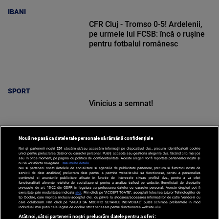
IBANI
CFR Cluj - Tromso 0-5! Ardelenii,
pe urmele lui FCSB: încă o rușine
pentru fotbalul românesc
SPORT
Vinicius a semnat!
Nouă ne pasă ca datele tale personale să rămână confidențiale
Noi și partenerii noștri
201
stocăm și/sau accesăm informații pe dispozitivul dvs., precum identificatorii cookie
unici pentru prelucrarea datelor cu caracter personal. Puteți accepta sau gestiona alegerile dvs. făcând clic mai jos
sau în orice moment, pe pagina cu politica de confidențialitate. Aceste alegeri vor fi raportate partenerilor noștri și
nu vă vor afecta navigarea.
Mai multe detalii
Noi si partenerii nostri (retelele de socializare si agentiile de publicitate partenere, precum si furnizorii nostri de
SPORT
servicii de date analitice) prelucram date pentru a permite website-ului sa functioneze, pentru a personaliza
continutul si anunturile publicitare afisate in functie de interesele si/sau profilul dvs., pentru a va oferi
functionalitati aferente retelelor de socializare si pentru a analiza traficul pe website. Beneficiati de drepturile
prevazute de art. 15-22 din GDPR in legatura cu prelucrarea datelor cu caracter personal. Aceste drepturi pot fi
exercitate prin modalitatea indicata
aici
. Prin click pe “ACCEPT TOATE”, acceptati folosirea tuturor Tehnologiilor de
tip Cookie, care implica inclusiv acceptul dvs. cu privire la stocarea/accesarea informatiilor de catre Vendor-ii cu
care colaboram. Prin click pe “VREAU SA MODIFIC SETARILE INDIVIDUAL” puteti schimba preferintele in mod
individual, mai putin cele legate de cookie strict necesare pentru functionarea website-ului.
Atât noi, cât și partenerii noștri prelucrăm datele pentru a oferi: