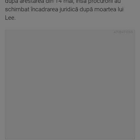
după arestarea din 14 mai, însă procurorii au
schimbat încadrarea juridică după moartea lui
Lee.