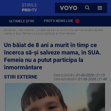
StirilePROTV
CAUTA
VOYO
TOATE 
PROTV NEWS LIVE
ULTIMELE ȘTIRI
Stirileprotv
Stiri externe
Un băiat de 8 ani a murit în timp ce încerca să-și salveze
mama, în SUA. Femeia nu a putut participa la înmormântare
Un băiat de 8 ani a murit în timp ce
încerca să-și salveze mama, în SUA.
Femeia nu a putut participa la
înmormântare
Data publicării:
01-06-2026 | 21:13
STIRI EXTERNE
Data actualizării:
01-06-2026 | 21:46