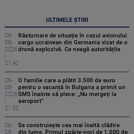
ULTIMELE ȘTIRI
06-
Răsturnare de situație în cazul avionului
08-
cargo ucrainean din Germania vizat de o
2026
dronă explozivă. Ce neagă autoritățile
|
21:40
06-
O familie care a plătit 3.500 de euro
08-
pentru o vacanță în Bulgaria a primit un
2026
SMS înainte să plece: „Nu mergeți la
|
aeroport”
21:33
06-
Se construiește cea mai înaltă clădire
08-
din lume. Primul zgârie-nori de 1.000 de