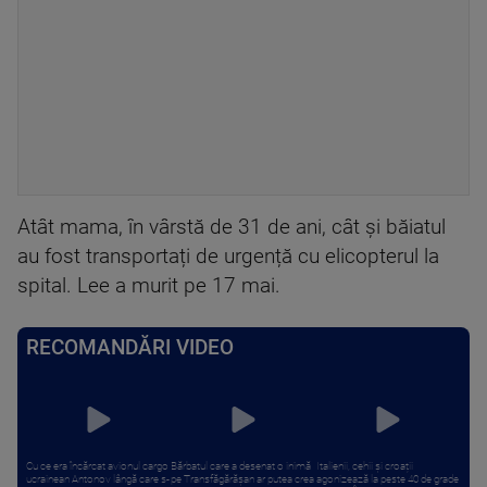
Atât mama, în vârstă de 31 de ani, cât și băiatul
au fost transportați de urgență cu elicopterul la
spital. Lee a murit pe 17 mai.
RECOMANDĂRI VIDEO
Cu ce era încărcat avionul cargo
Bărbatul care a desenat o inimă
Italienii, cehii și croații
ucrainean Antonov lângă care s-
pe Transfăgărășan ar putea crea
agonizează la peste 40 de grade