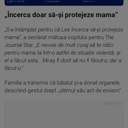
a găsit o dronă ...
un precedent. ...
Celsius. În ...
„Încerca doar să-și protejeze mama”
„S-a întâmplat pentru că Lee încerca să-și protejeze
mama”,
a declarat mătușa copilului pentru The
Journal Star.
„E nevoie de mult curaj să te ridici
pentru mama ta într-o astfel de situație violentă, și
el a făcut asta... Mi-aș fi dorit să nu fi făcut-o, dar a
făcut-o.”
Familia a transmis că băiatul și-a donat organele,
descriind gestul drept „ultimul său act de eroism”.