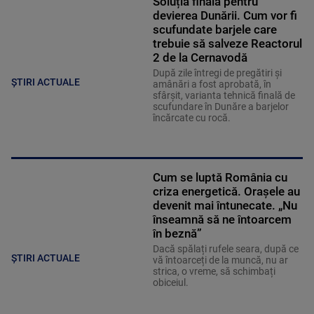
Soluția finală pentru
devierea Dunării. Cum vor fi
scufundate barjele care
trebuie să salveze Reactorul
2 de la Cernavodă
După zile întregi de pregătiri și
ȘTIRI ACTUALE
amânări a fost aprobată, în
sfârșit, varianta tehnică finală de
scufundare în Dunăre a barjelor
încărcate cu rocă.
Cum se luptă România cu
criza energetică. Orașele au
devenit mai întunecate. „Nu
înseamnă să ne întoarcem
în beznă”
Dacă spălați rufele seara, după ce
ȘTIRI ACTUALE
vă întoarceți de la muncă, nu ar
strica, o vreme, să schimbați
obiceiul.