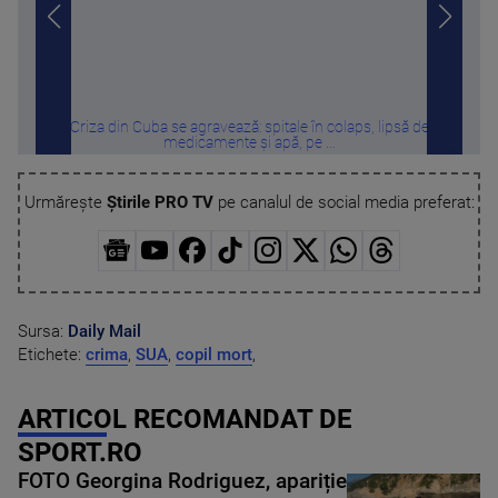
Criza din Cuba se agravează: spitale în colaps, lipsă de
Cu c
medicamente și apă, pe ...
Urmărește
Știrile PRO TV
pe canalul de social media preferat:
Sursa:
Daily Mail
Etichete:
crima
,
SUA
,
copil mort
,
ARTICOL RECOMANDAT DE
SPORT.RO
FOTO Georgina Rodriguez, apariție