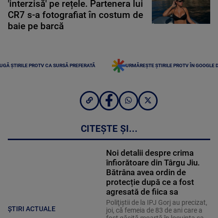
'interzisă' pe rețele. Partenera lui
CR7 s-a fotografiat în costum de
baie pe barcă
UGĂ ȘTIRILE PROTV CA SURSĂ PREFERATĂ
URMĂREȘTE ȘTIRILE PROTV ÎN GOOGLE 
CITEȘTE ȘI...
Noi detalii despre crima
înfiorătoare din Târgu Jiu.
Bătrâna avea ordin de
protecție după ce a fost
agresată de fiica sa
Poliţiştii de la IPJ Gorj au precizat,
ȘTIRI ACTUALE
joi, că femeia de 83 de ani care a
fost găsită moartă în locuinţa sa