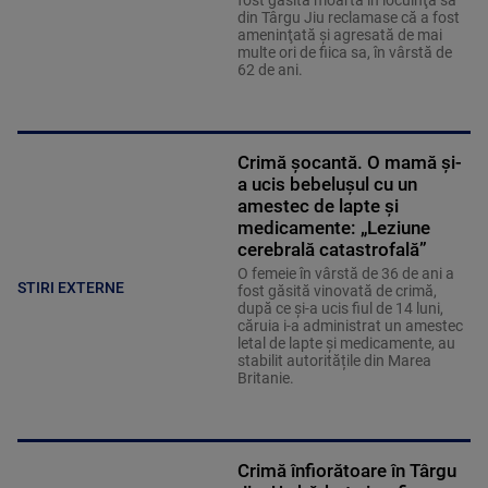
din Târgu Jiu reclamase că a fost
ameninţată şi agresată de mai
multe ori de fiica sa, în vârstă de
62 de ani.
Crimă șocantă. O mamă și-
a ucis bebelușul cu un
amestec de lapte și
medicamente: „Leziune
cerebrală catastrofală”
O femeie în vârstă de 36 de ani a
STIRI EXTERNE
fost găsită vinovată de crimă,
după ce și-a ucis fiul de 14 luni,
căruia i-a administrat un amestec
letal de lapte și medicamente, au
stabilit autoritățile din Marea
Britanie.
Crimă înfiorătoare în Târgu