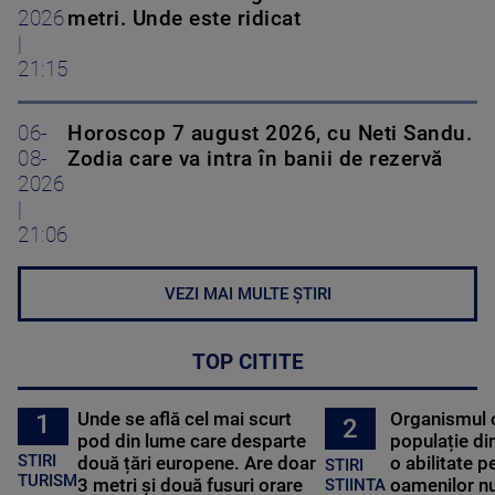
2026
metri. Unde este ridicat
|
21:15
06-
Horoscop 7 august 2026, cu Neti Sandu.
08-
Zodia care va intra în banii de rezervă
2026
|
21:06
VEZI MAI MULTE ȘTIRI
TOP CITITE
Unde se află cel mai scurt
Organismul 
1
2
pod din lume care desparte
populație di
STIRI
două țări europene. Are doar
o abilitate p
STIRI
TURISM
3 metri și două fusuri orare
oamenilor nu
STIINTA