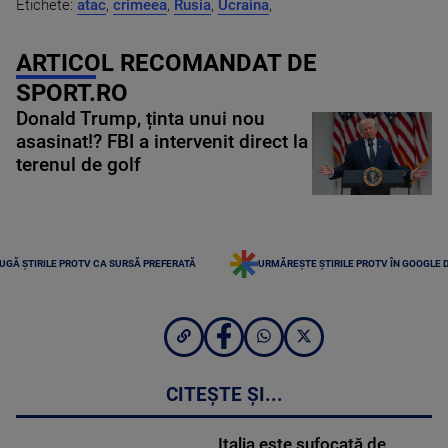
Etichete:
atac
,
crimeea
,
Rusia
,
Ucraina
,
ARTICOL RECOMANDAT DE
SPORT.RO
Donald Trump, ținta unui nou
asasinat!? FBI a intervenit direct la
terenul de golf
UGĂ ȘTIRILE PROTV CA SURSĂ PREFERATĂ
URMĂREȘTE ȘTIRILE PROTV ÎN GOOGLE 
CITEȘTE ȘI...
Italia este sufocată de