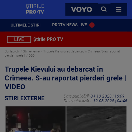
StirilePROTV
CAUTA
VOYO
TOATE 
PROTV NEWS LIVE
ULTIMELE ȘTIRI
LIVE
Știrile PRO TV
Stirileprotv
Stiri externe
Trupele Kievului au debarcat în Crimeea. S-au raportat
pierderi grele | VIDEO
Trupele Kievului au debarcat în
Crimeea. S-au raportat pierderi grele |
VIDEO
Data publicării:
04-10-2023 | 16:09
STIRI EXTERNE
Data actualizării:
12-08-2025 | 04:46