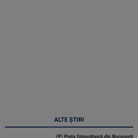
05 August
2026
MAI
MULTE
DETALII
50:27
ALTE ȘTIRI
(P) Piața fotovoltaică din București