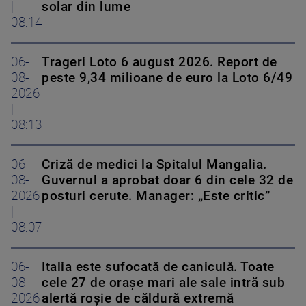
|
solar din lume
08:14
06-
Trageri Loto 6 august 2026. Report de
08-
peste 9,34 milioane de euro la Loto 6/49
2026
|
08:13
06-
Criză de medici la Spitalul Mangalia.
08-
Guvernul a aprobat doar 6 din cele 32 de
2026
posturi cerute. Manager: „Este critic”
|
08:07
06-
Italia este sufocată de caniculă. Toate
08-
cele 27 de oraşe mari ale sale intră sub
2026
alertă roșie de căldură extremă