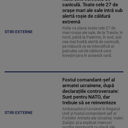
caniculă. Toate cele 27 de
oraşe mari ale sale intră sub
alertă roșie de căldură
extremă
Italia va plasa toate cele 27 de
STIRI EXTERNE
mari orașe ale sale, de la Trieste, în
nord, până la Palermo, în sud, sub
cea mai înaltă alertă de caniculă,
pe măsură ce se intensifică al
patrulea val de căldură care
lovește țara în această vară.
Fostul comandant-șef al
armatei ucrainene, după
declarațiile controversate:
Sunt pentru NATO, dar
trebuie să se reinventeze
Ambasadorul Ucrainei în Regatul
STIRI EXTERNE
Unit și fostul comandant-șef al
Forțelor Armate ale Ucrainei, Valeri
Zalujni, și-a explicat miercuri
poziția exprimată cu două zile