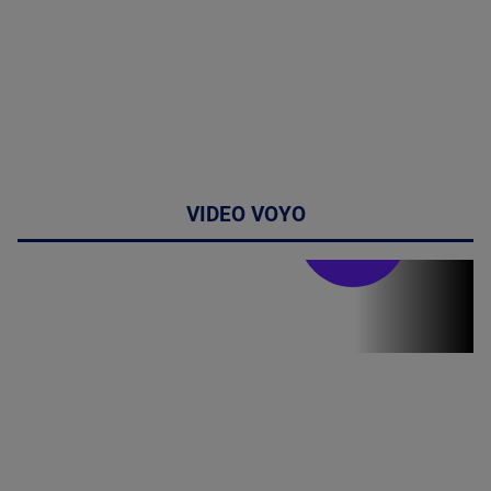
VIDEO VOYO
Stirile PRO TV
Stirile PRO
TV # 19.00 -