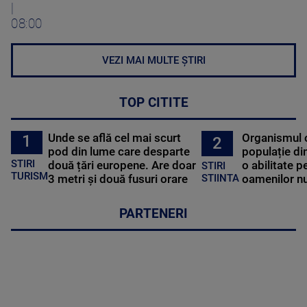
|
08:00
VEZI MAI MULTE ȘTIRI
TOP CITITE
Unde se află cel mai scurt
Organismul 
1
2
pod din lume care desparte
populație di
STIRI
două țări europene. Are doar
o abilitate p
STIRI
TURISM
3 metri și două fusuri orare
oamenilor nu
STIINTA
PARTENERI