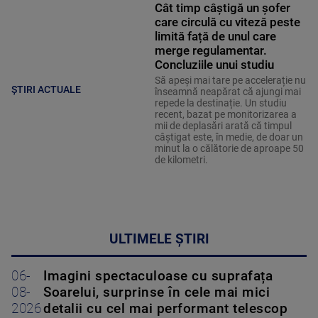
Cât timp câștigă un șofer
care circulă cu viteză peste
limită față de unul care
merge regulamentar.
Concluziile unui studiu
Să apeși mai tare pe accelerație nu
ȘTIRI ACTUALE
înseamnă neapărat că ajungi mai
repede la destinație. Un studiu
recent, bazat pe monitorizarea a
mii de deplasări arată că timpul
câștigat este, în medie, de doar un
minut la o călătorie de aproape 50
de kilometri.
ULTIMELE ȘTIRI
06-
Imagini spectaculoase cu suprafața
08-
Soarelui, surprinse în cele mai mici
2026
detalii cu cel mai performant telescop