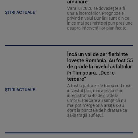
amânare
Vara lui 2026 se dovedește a fi
ȘTIRI ACTUALE
una a încercărilor. Prognozele
privind nivelul Dunării sunt din ce
în ce mai pesimiste și pun presiune
asupra intervențiilor planificate.
Încă un val de aer fierbinte
lovește România. Au fost 55
de grade la nivelul asfaltului
în Timișoara. „Deci e
teroare”
A fost a patra zi de foc și cod roșu
ȘTIRI ACTUALE
în vestul țării, mai ales că s-au
înregistrat și 40 de grade la
umbră. Cei care au simțit că nu
mai pot merge prin arșiță s-au
oprit la punctele de hidratare ca
să-și tragă sufletul.