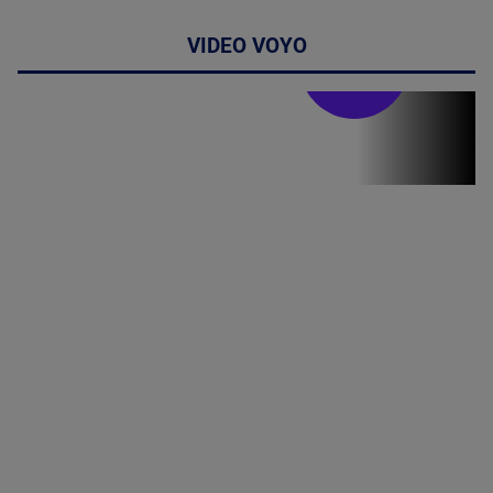
VIDEO VOYO
Stirile PRO TV
Stirile PRO
TV # 06.00 -
07 August
2026
MAI
MULTE
DETALII