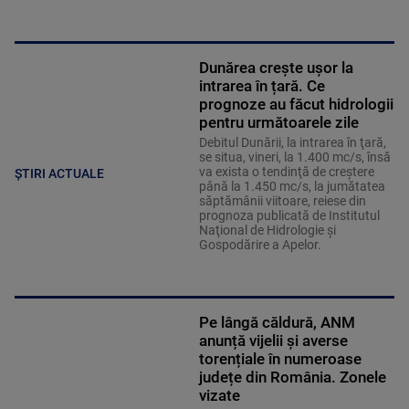
Dunărea crește ușor la
intrarea în țară. Ce
prognoze au făcut hidrologii
pentru următoarele zile
Debitul Dunării, la intrarea în ţară,
se situa, vineri, la 1.400 mc/s, însă
va exista o tendinţă de creştere
ȘTIRI ACTUALE
până la 1.450 mc/s, la jumătatea
săptămânii viitoare, reiese din
prognoza publicată de Institutul
Naţional de Hidrologie şi
Gospodărire a Apelor.
Pe lângă căldură, ANM
anunță vijelii și averse
torențiale în numeroase
județe din România. Zonele
vizate