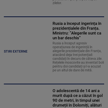
zilelor.
Rusia a început ingerința în
prezidențialele din Franța.
Ministru: ”Alegerile sunt ca
un bar deschis”
Rusia a început agresiv
operațiunea de ingerință în
alegerile prezidențiale din Franța,
STIRI EXTERNE
atacând deja trei potențiali
candidați în decurs de câteva zile.
Rețelele moscovite au inventat boli
pentru doi candidați și l-a acuzat
pe un altul de dare de mită.
O adolescentă de 14 ani a
murit după ce a căzut în gol
90 de metri, în timpul unei
drumeții în Dolomiți, alături