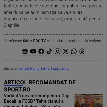
tarife, dar astfel de acorduri vor putea fi negociate
abia după ce administraţia sa va anunţa
impunerea de tarife reciproce, programată pentru
2 aprilie.
Urmărește
Știrile PRO TV
pe canalul de social media preferat:
Etichete:
donald trump
,
tarife
,
taxa
,
vama
,
ARTICOL RECOMANDAT DE
SPORT.RO
Variantă de antrenor pentru Gigi
Becali la FCSB? Tehnicianul a
răspuns fabulos: „Să o luăm