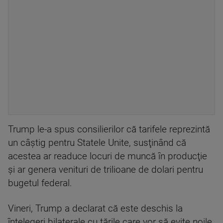
Trump le-a spus consilierilor că tarifele reprezintă
un câştig pentru Statele Unite, susţinând că
acestea ar readuce locuri de muncă în producţie
şi ar genera venituri de trilioane de dolari pentru
bugetul federal.
Vineri, Trump a declarat că este deschis la
înţelegeri bilaterale cu ţările care vor să evite noile