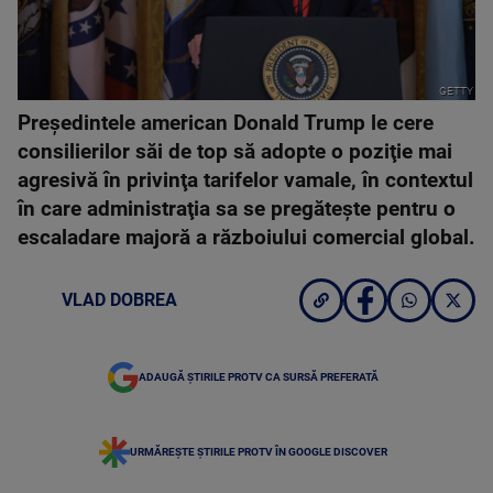
GETTY
Preşedintele american Donald Trump le cere
consilierilor săi de top să adopte o poziţie mai
agresivă în privinţa tarifelor vamale, în contextul
în care administraţia sa se pregăteşte pentru o
escaladare majoră a războiului comercial global.
VLAD DOBREA
ADAUGĂ ȘTIRILE PROTV CA SURSĂ PREFERATĂ
URMĂREȘTE ȘTIRILE PROTV ÎN GOOGLE DISCOVER