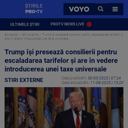
StirilePROTV
CAUTA
VOYO
TOATE 
PROTV NEWS LIVE
ULTIMELE ȘTIRI
Stirileprotv
Stiri externe
Trump îşi presează consilierii pentru escaladarea tarifelor și
are în vedere introducerea unei taxe universale
Trump îşi presează consilierii pentru
escaladarea tarifelor și are în vedere
introducerea unei taxe universale
Data publicării:
30-03-2025 | 07:24
STIRI EXTERNE
Data actualizării:
11-08-2025 | 13:20