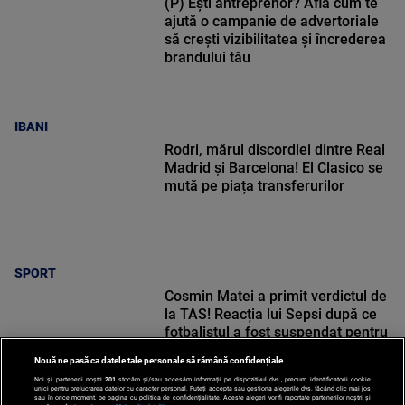
(P) Ești antreprenor? Află cum te
ajută o campanie de advertoriale
să crești vizibilitatea și încrederea
brandului tău
IBANI
Rodri, mărul discordiei dintre Real
Madrid și Barcelona! El Clasico se
mută pe piața transferurilor
SPORT
Cosmin Matei a primit verdictul de
la TAS! Reacția lui Sepsi după ce
fotbalistul a fost suspendat pentru
dopaj
Nouă ne pasă ca datele tale personale să rămână confidențiale
Noi și partenerii noștri
201
stocăm și/sau accesăm informații pe dispozitivul dvs., precum identificatorii cookie
unici pentru prelucrarea datelor cu caracter personal. Puteți accepta sau gestiona alegerile dvs. făcând clic mai jos
sau în orice moment, pe pagina cu politica de confidențialitate. Aceste alegeri vor fi raportate partenerilor noștri și