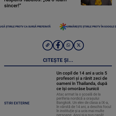
sincer!”
UGĂ ȘTIRILE PROTV CA SURSĂ PREFERATĂ
URMĂREȘTE ȘTIRILE PROTV ÎN GOOGLE 
CITEȘTE ȘI...
Un copil de 14 ani a ucis 5
profesori și a rănit zeci de
oameni în Thailanda, după
ce își omorâse bunicii
Atac armat la o școală de la
periferia nordică a orașului
Bangkok. Un elev de clasa a IX-a,
STIRI EXTERNE
în vârstă de 14 ani, a deschis focul
în instituție și a ucis mai multe
persoane. Apoi și-a pus capăt