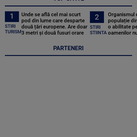
Unde se află cel mai scurt
Organismul 
1
2
pod din lume care desparte
populație di
STIRI
două țări europene. Are doar
o abilitate p
STIRI
TURISM
3 metri și două fusuri orare
oamenilor nu
STIINTA
PARTENERI