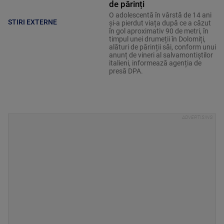
de părinți
O adolescentă în vârstă de 14 ani
STIRI EXTERNE
și-a pierdut viața după ce a căzut
în gol aproximativ 90 de metri, în
timpul unei drumeții în Dolomiți,
alături de părinții săi, conform unui
anunț de vineri al salvamontiștilor
italieni, informează agenția de
presă DPA.