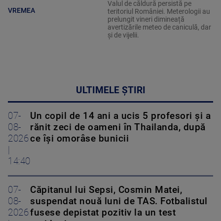
Valul de căldură persistă pe
VREMEA
teritoriul României. Meterologii au
prelungit vineri dimineață
avertizările meteo de caniculă, dar
și de vijelii.
ULTIMELE ȘTIRI
07-
Un copil de 14 ani a ucis 5 profesori și a
08-
rănit zeci de oameni în Thailanda, după
2026
ce își omorâse bunicii
|
14:40
07-
Căpitanul lui Sepsi, Cosmin Matei,
08-
suspendat nouă luni de TAS. Fotbalistul
2026
fusese depistat pozitiv la un test