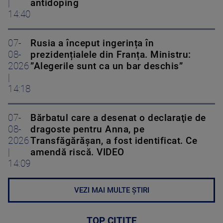
|
antidoping
14:40
07-
Rusia a început ingerința în
08-
prezidențialele din Franța. Ministru:
2026
”Alegerile sunt ca un bar deschis”
|
14:18
07-
Bărbatul care a desenat o declaraţie de
08-
dragoste pentru Anna, pe
2026
Transfăgărăşan, a fost identificat. Ce
|
amendă riscă. VIDEO
14:09
VEZI MAI MULTE ȘTIRI
TOP CITITE