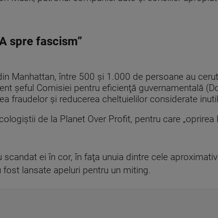
A spre fascism”
din Manhattan, între 500 şi 1.000 de persoane au ceru
zent şeful Comisiei pentru eficienţă guvernamentală (Do
 fraudelor şi reducerea cheltuielilor considerate inutil
ecologiştii de la Planet Over Profit, pentru care „oprirea 
u scandat ei în cor, în faţa unuia dintre cele aproxima
 fost lansate apeluri pentru un miting.