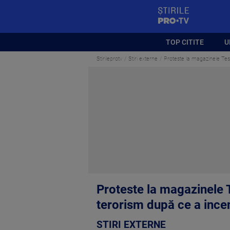
StirilePROTV
TOP CITITE
U
Stirileprotv
Stiri externe
Proteste la magazinele Tes
Proteste la magazinele 
terorism după ce a ince
STIRI EXTERNE