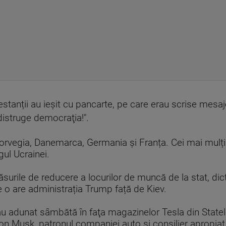
stanții au ieșit cu pancarte, pe care erau scrise mesa
distruge democraţia!".
 Norvegia, Danemarca, Germania și Franța. Cei mai mulți
gul Ucrainei.
urile de reducere a locurilor de muncă de la stat, dic
re o are administrația Trump față de Kiev.
u adunat sâmbătă în faţa magazinelor Tesla din Statele 
on Musk, patronul companiei auto şi consilier apropiat 