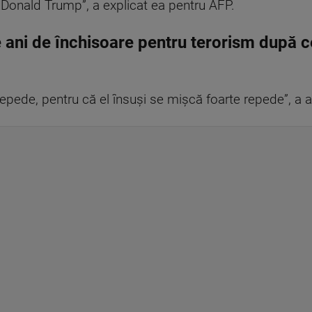
i Donald Trump”, a explicat ea pentru AFP.
 ani de închisoare pentru terorism după c
epede, pentru că el însuşi se mişcă foarte repede”, a