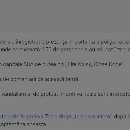
e s-a înregistrat o prezenţă importantă a poliţiei, a co
 unde aproximativ 150 de persoane s-au adunat într-o 
 capitala SUA se putea citi „Fire Musk, Close Doge”.
ea de comentarii pe această temă.
andalism şi de protest împotriva Tesla sunt în creştere
acurile împotriva Tesla drept „terorism intern”
, după 
 săptămâna aceasta.