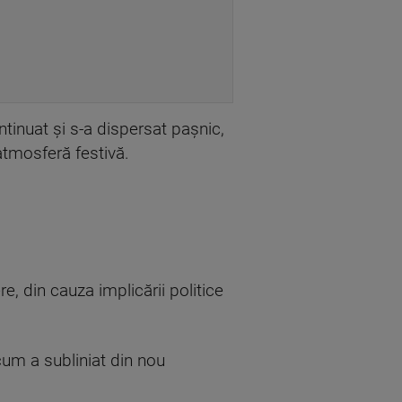
ntinuat şi s-a dispersat paşnic,
atmosferă festivă.
, din cauza implicării politice
cum a subliniat din nou