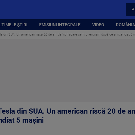
P
LTIMELE ȘTIRI
EMISIUNI INTEGRALE
VIDEO
ROMÂNIA,
la din SUA. Un american riscă 20 de ani de închisoare pentru terorism după ce a incendiat 5 
Tesla din SUA. Un american riscă 20 de an
ndiat 5 mașini