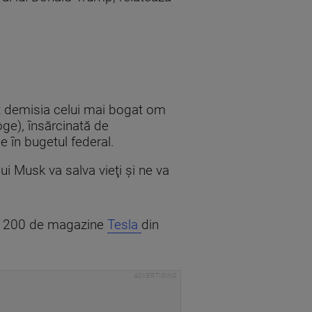
t demisia celui mai bogat om
ge), însărcinată de
e în bugetul federal.
lui Musk va salva vieţi şi ne va
tiv 200 de magazine
Tesla
din