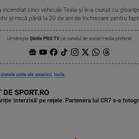
 incendiat cinci vehicule Tesla şi le-a ciuruit cu gloan
iv şi riscă până la 20 de ani de închisoare pentru fapt
Urmărește
Știrile PRO TV
pe canalul de social media preferat:
,
statele unite ale americii
,
tesla
,
 DE SPORT.RO
ie 'interzisă' pe rețele. Partenera lui CR7 s-a fotog