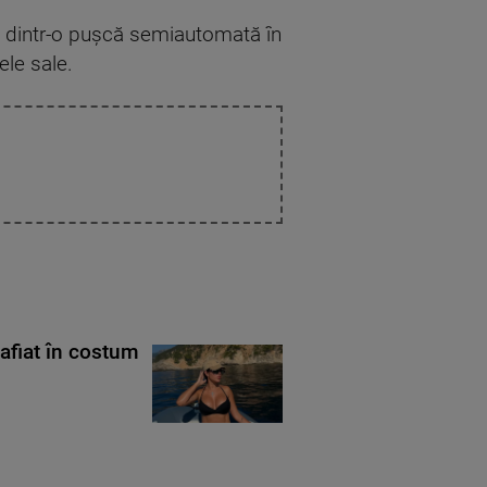
ţe dintr-o puşcă semiautomată în
ele sale.
rafiat în costum