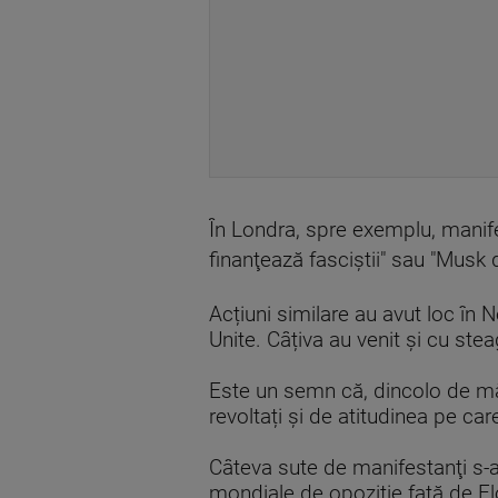
În Londra, spre exemplu, manife
finanţează fasciştii" sau "Musk 
Acțiuni similare au avut loc în
Unite. Câțiva au venit și cu stea
Este un semn că, dincolo de măs
revoltați și de atitudinea pe ca
Câteva sute de manifestanţi s-a
mondiale de opoziţie faţă de El