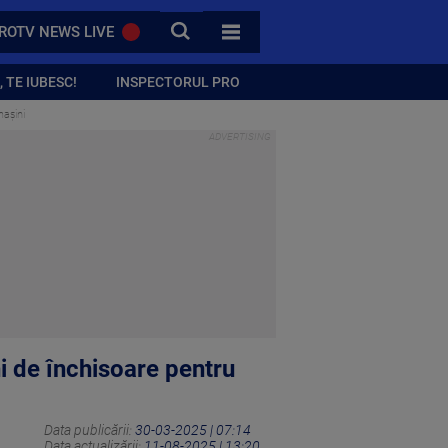
CAUTA
ROTV NEWS LIVE
TOATE CATEGORIILE
 TE IUBESC!
INSPECTORUL PRO
mașini
i de închisoare pentru
Data publicării:
30-03-2025 | 07:14
Data actualizării:
11-08-2025 | 13:20