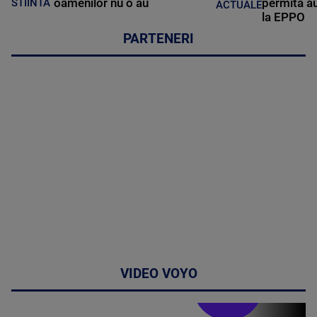
oamenilor nu o au
permită au
STIINTA
ACTUALE
la EPPO
PARTENERI
VIDEO VOYO