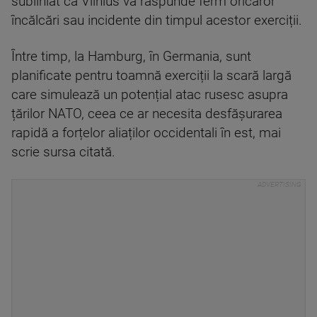
subliniat că Vilnius va răspunde ferm oricăror
încălcări sau incidente din timpul acestor exerciții.
Între timp, la Hamburg, în Germania, sunt
planificate pentru toamnă exerciții la scară largă
care simulează un potențial atac rusesc asupra
țărilor NATO, ceea ce ar necesita desfășurarea
rapidă a forțelor aliaților occidentali în est, mai
scrie sursa citată.