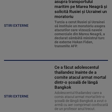
asupra transportului
maritim pe Marea Neagră și
solicită Rusiei și Ucrainei un
moratoriu
Turcia a cerut Rusiei și Ucrainei
STIRI EXTERNE
să instituie un moratoriu asupra
atacurilor care vizează navele
comerciale din Marea Neagră, a
declarat sâmbătă ministrul turc
de externe Hakan Fidan,
transmite AFP.
Ce a făcut adolescentul
thailandez înainte de a
comite atacul armat mortal
dintr-o școală de lângă
Bangkok
Adolescentul thailandez care a
STIRI EXTERNE
comis atacul armat mortal într-o
şcoală de lângă Bangkok a avut o
armă cu aer comprimat confiscată
de un profesor anul trecut.