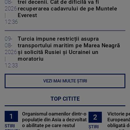
08-
trei decenii. Cât de dificilă va fi
2026
recuperarea cadavrului de pe Muntele
|
Everest
12:36
09-
Turcia impune restricții asupra
08-
transportului maritim pe Marea Neagră
2026
și solicită Rusiei și Ucrainei un
|
moratoriu
12:33
VEZI MAI MULTE ȘTIRI
TOP CITITE
Organismul oamenilor dintr-o
Victorie p
1
2
populație din Asia a dezvoltat
Europeană
o abilitate pe care restul
obligată d
STIRI
ȘTIRI