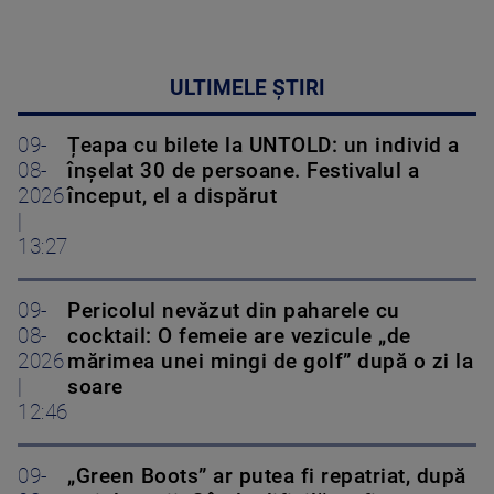
ULTIMELE ȘTIRI
09-
Țeapa cu bilete la UNTOLD: un individ a
08-
înșelat 30 de persoane. Festivalul a
2026
început, el a dispărut
|
13:27
09-
Pericolul nevăzut din paharele cu
08-
cocktail: O femeie are vezicule „de
2026
mărimea unei mingi de golf” după o zi la
|
soare
12:46
09-
„Green Boots” ar putea fi repatriat, după