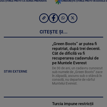
UGĂ ȘTIRILE PROTV CA SURSĂ PREFERATĂ
URMĂREȘTE ȘTIRILE PROTV ÎN GOOGLE 
CITEȘTE ȘI...
„Green Boots” ar putea fi
repatriat, după trei decenii.
Cât de dificilă va fi
recuperarea cadavrului de
pe Muntele Everest
De 30 de ani, un cadavru cunoscut
STIRI EXTERNE
sub numele de „Green Boots” zace
în zăpadă, ascuns sub o stâncă în
consolă, nu departe de vârful
Muntelui Everest.
Turcia impune restricții