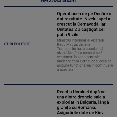
RECOMANDĂRI
Operațiunea de pe Dunăre a
dat rezultate. Nivelul apei a
crescut la Cernavodă, iar
Unitatea 2 a câștigat cel
puțin 9 zile
Ministrul interimar al Apărării,
STIRI POLITICE
Radu Miruţă, dar şi al
Transporturilor, a anunţat că
nivelul Dunării a crescut cu 8
centimetri în zona centralei
nucleare de la Cernavodă, ceea ce
asigură funcţionarea în continuare
a acesteia.
Reacția Ucrainei după ce
una dintre dronele sale a
explodat în Bulgaria, lângă
granița cu România.
Asigurările date de Kiev