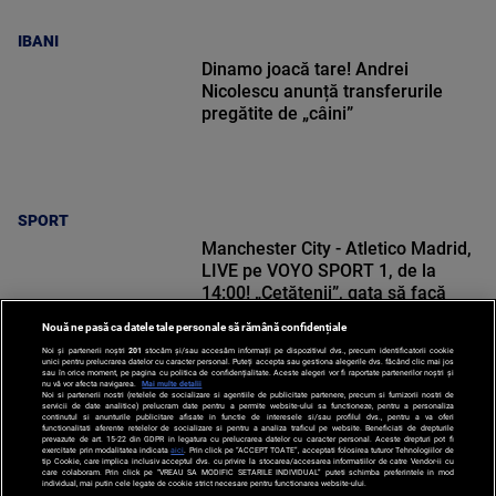
IBANI
Dinamo joacă tare! Andrei
Nicolescu anunță transferurile
pregătite de „câini”
SPORT
Manchester City - Atletico Madrid,
LIVE pe VOYO SPORT 1, de la
14:00! „Cetățenii”, gata să facă
spectacol la Seul
Nouă ne pasă ca datele tale personale să rămână confidențiale
Noi și partenerii noștri
201
stocăm și/sau accesăm informații pe dispozitivul dvs., precum identificatorii cookie
unici pentru prelucrarea datelor cu caracter personal. Puteți accepta sau gestiona alegerile dvs. făcând clic mai jos
sau în orice moment, pe pagina cu politica de confidențialitate. Aceste alegeri vor fi raportate partenerilor noștri și
nu vă vor afecta navigarea.
Mai multe detalii
Noi si partenerii nostri (retelele de socializare si agentiile de publicitate partenere, precum si furnizorii nostri de
SPORT
servicii de date analitice) prelucram date pentru a permite website-ului sa functioneze, pentru a personaliza
continutul si anunturile publicitare afisate in functie de interesele si/sau profilul dvs., pentru a va oferi
functionalitati aferente retelelor de socializare si pentru a analiza traficul pe website. Beneficiati de drepturile
prevazute de art. 15-22 din GDPR in legatura cu prelucrarea datelor cu caracter personal. Aceste drepturi pot fi
exercitate prin modalitatea indicata
aici
. Prin click pe “ACCEPT TOATE”, acceptati folosirea tuturor Tehnologiilor de
tip Cookie, care implica inclusiv acceptul dvs. cu privire la stocarea/accesarea informatiilor de catre Vendor-ii cu
care colaboram. Prin click pe “VREAU SA MODIFIC SETARILE INDIVIDUAL” puteti schimba preferintele in mod
individual, mai putin cele legate de cookie strict necesare pentru functionarea website-ului.