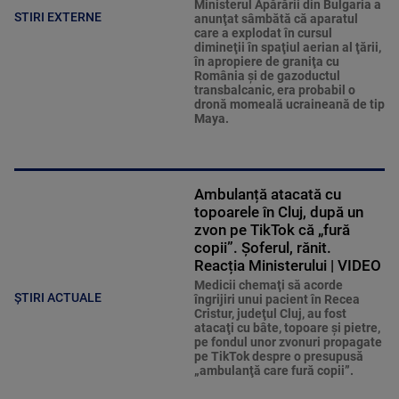
Ministerul Apărării din Bulgaria a
STIRI EXTERNE
anunţat sâmbătă că aparatul
care a explodat în cursul
dimineţii în spaţiul aerian al ţării,
în apropiere de graniţa cu
România şi de gazoductul
transbalcanic, era probabil o
dronă momeală ucraineană de tip
Maya.
Ambulanță atacată cu
topoarele în Cluj, după un
zvon pe TikTok că „fură
copii”. Șoferul, rănit.
Reacția Ministerului | VIDEO
Medicii chemaţi să acorde
ȘTIRI ACTUALE
îngrijiri unui pacient în Recea
Cristur, judeţul Cluj, au fost
atacaţi cu bâte, topoare şi pietre,
pe fondul unor zvonuri propagate
pe TikTok despre o presupusă
„ambulanţă care fură copii”.