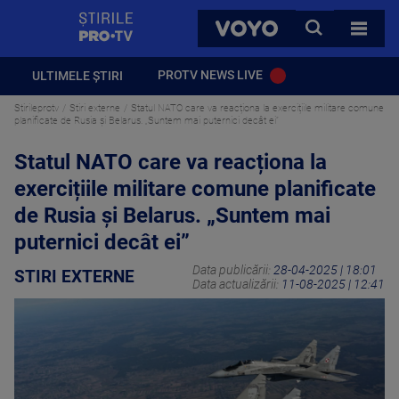
StirilePROTV
CAUTA
VOYO
TOATE 
PROTV NEWS LIVE
ULTIMELE ȘTIRI
Stirileprotv
Stiri externe
Statul NATO care va reacționa la exercițiile militare comune
planificate de Rusia și Belarus. „Suntem mai puternici decât ei”
Statul NATO care va reacționa la
exercițiile militare comune planificate
de Rusia și Belarus. „Suntem mai
puternici decât ei”
Data publicării:
28-04-2025 | 18:01
STIRI EXTERNE
Data actualizării:
11-08-2025 | 12:41