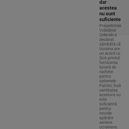
dar
acestea
nu sunt
suficiente
Preşedintele
Volodimir
Zelenski a
declarat
sâmbătă că
Ucraina are
un acord cu
SUA privind
furnizarea
lunară de
rachete
pentru
sistemele
Patriot, însă
cantitatea
acestora nu
este
suficientă
pentru
nevoile
apărării
aeriene
ucrainene.