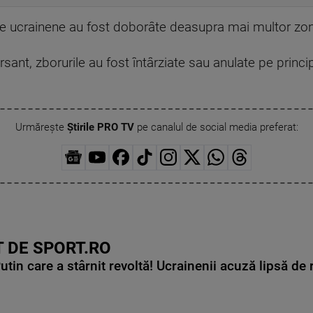
rone ucrainene au fost doborâte deasupra mai multor z
sant, zborurile au fost întârziate sau anulate pe princ
Urmărește
Știrile PRO TV
pe canalul de social media preferat:
 DE SPORT.RO
in care a stârnit revoltă! Ucrainenii acuză lipsă de r