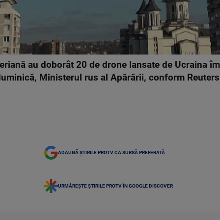
eriană au doborât 20 de drone lansate de Ucraina îm
uminică, Ministerul rus al Apărării, conform Reuters
ADAUGĂ ȘTIRILE PROTV CA SURSĂ PREFERATĂ
URMĂREȘTE ȘTIRILE PROTV ÎN GOOGLE DISCOVER