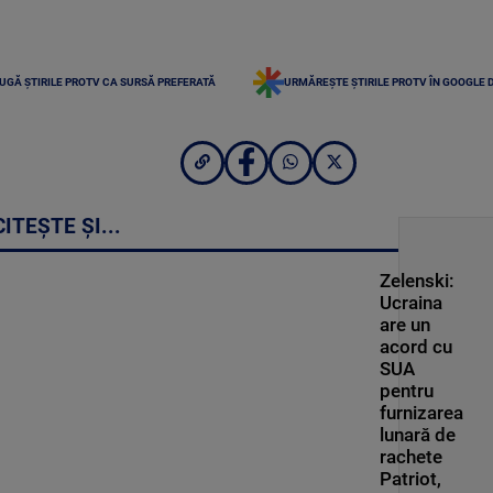
UGĂ ȘTIRILE PROTV CA SURSĂ PREFERATĂ
URMĂREȘTE ȘTIRILE PROTV ÎN GOOGLE 
CITEȘTE ȘI...
Zelenski:
Ucraina
are un
acord cu
SUA
pentru
furnizarea
lunară de
rachete
Patriot,