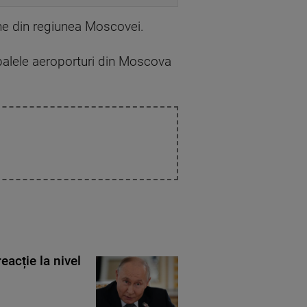
one din regiunea Moscovei.
ipalele aeroporturi din Moscova
eacție la nivel