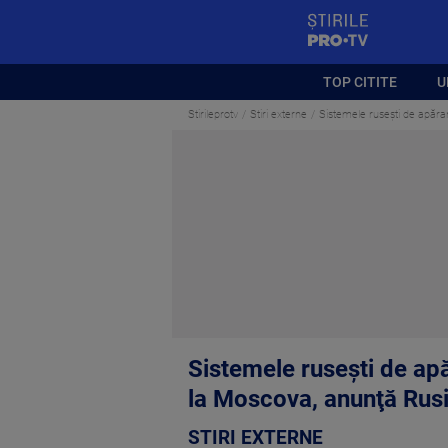
StirilePROTV
TOP CITITE
U
Stirileprotv
Stiri externe
Sistemele ruseşti de apăra
Sistemele ruseşti de ap
la Moscova, anunţă Rus
STIRI EXTERNE