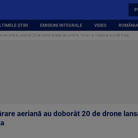
P
LTIMELE ȘTIRI
EMISIUNI INTEGRALE
VIDEO
ROMÂNIA,
re aeriană au doborât 20 de drone lansate de Ucraina, inclusiv la Moscova, anunţă Rusia
ărare aeriană au doborât 20 de drone lansa
ia