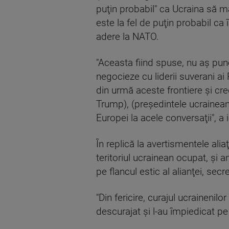
puţin probabil" ca Ucraina să ma
este la fel de puţin probabil ca
adere la NATO.
"Aceasta fiind spuse, nu aş pune
negocieze cu liderii suverani ai
din urmă aceste frontiere şi cr
Trump), (preşedintele ucrainean,
Europei la acele conversaţii", a i
În replică la avertismentele alia
teritoriul ucrainean ocupat, şi 
pe flancul estic al alianţei, secr
"Din fericire, curajul ucrainenilor 
descurajat şi l-au împiedicat pe 