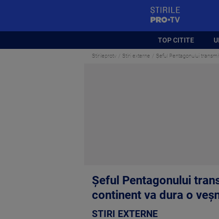
StirilePROTV
TOP CITITE
U
Stirileprotv
Stiri externe
Şeful Pentagonului transmi
Şeful Pentagonului tran
continent va dura o veşn
STIRI EXTERNE