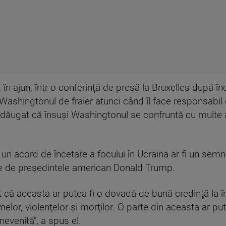
, în ajun, într-o conferinţă de presă la Bruxelles după î
ashingtonul de fraier atunci când îl face responsabil d
dăugat că însuşi Washingtonul se confruntă cu multe a
un acord de încetare a focului în Ucraina ar fi un semn
e de preşedintele american Donald Trump.
 că aceasta ar putea fi o dovadă de bună-credinţă la în
lor, violenţelor şi morţilor. O parte din aceasta ar pute
nevenită", a spus el.