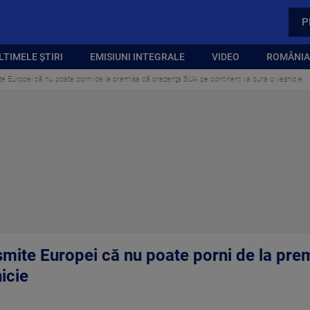
P
LTIMELE ȘTIRI
EMISIUNI INTEGRALE
VIDEO
ROMÂNIA,
te Europei că nu poate porni de la premisa că prezenţa SUA pe continent va dura o veşnicie
smite Europei că nu poate porni de la pr
icie