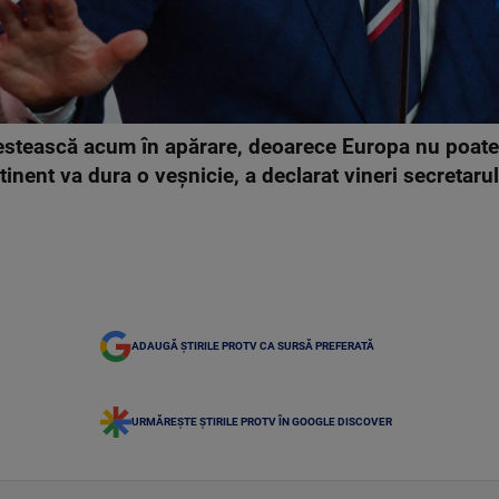
vestească acum în apărare, deoarece Europa nu poate
inent va dura o veşnicie, a declarat vineri secretaru
ADAUGĂ ȘTIRILE PROTV CA SURSĂ PREFERATĂ
URMĂREȘTE ȘTIRILE PROTV ÎN GOOGLE DISCOVER