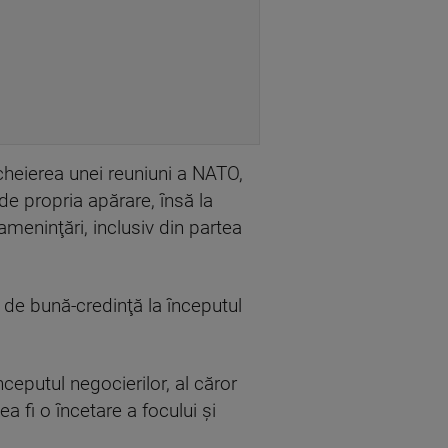
ncheierea unei reuniuni a NATO,
e propria apărare, însă la
meninţări, inclusiv din partea
 de bună-credinţă la începutul
ceputul negocierilor, al căror
a fi o încetare a focului şi