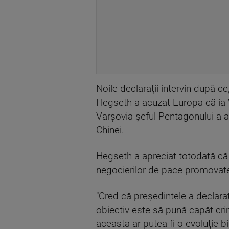
Noile declaraţii intervin după ce
Hegseth a acuzat Europa că ia W
Varşovia şeful Pentagonului a a
Chinei.
Hegseth a apreciat totodată că 
negocierilor de pace promovat
"Cred că preşedintele a declarat
obiectiv este să pună capăt crime
aceasta ar putea fi o evoluţie bi