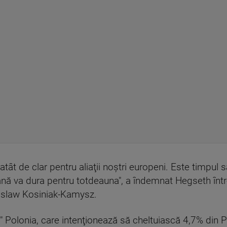
ât de clar pentru aliaţii noştri europeni. Este timpul să
ă va dura pentru totdeauna", a îndemnat Hegseth înt
islaw Kosiniak-Kamysz.
 Polonia, care intenţionează să cheltuiască 4,7% din P