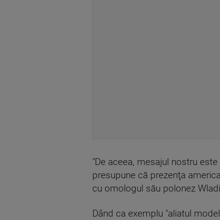
"De aceea, mesajul nostru este at
presupune că prezenţa american
cu omologul său polonez Wlad
Dând ca exemplu "aliatul model"