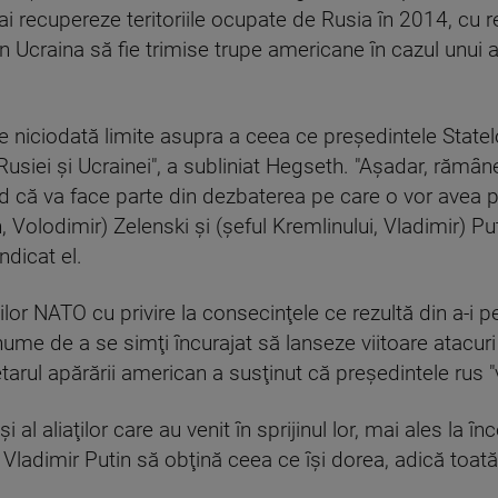
i recupereze teritoriile ocupate de Rusia în 2014, cu r
 în Ucraina să fie trimise trupe americane în cazul unui 
 niciodată limite asupra a ceea ce preşedintele Statelo
 Rusiei şi Ucrainei", a subliniat Hegseth. "Aşadar, rămâ
ed că va face parte din dezbaterea pe care o vor avea 
 Volodimir) Zelenski şi (şeful Kremlinului, Vladimir) Put
ndicat el.
ţilor NATO cu privire la consecinţele ce rezultă din a-i 
anume de a se simţi încurajat să lanseze viitoare atacuri
etarul apărării american a susţinut că preşedintele rus "va
şi al aliaţilor care au venit în sprijinul lor, mai ales la în
Vladimir Putin să obţină ceea ce îşi dorea, adică toată U