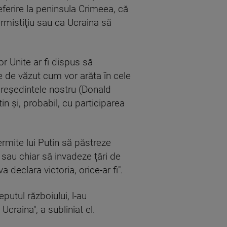
eferire la peninsula Crimeea, că
armistiţiu sau ca Ucraina să
r Unite ar fi dispus să
ne de văzut cum vor arăta în cele
preşedintele nostru (Donald
in şi, probabil, cu participarea
permite lui Putin să păstreze
 sau chiar să invadeze ţări de
 declara victoria, orice-ar fi".
ceputul războiului, l-au
craina", a subliniat el.