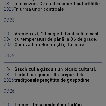
08-
plin sezon. Ce au descoperit autoritățile
2026
în urma unor controale
|
08:33
10-
Vremea azi, 10 august. Caniculă în vest,
08-
cu temperaturi de până la 36 de grade.
2026
Cum va fi în București și la mare
|
08:29
10-
Saschizul a găzduit un picnic cultural.
08-
Turiștii au gustat din preparatele
2026
tradiționale pregătite de gospodine
|
08:26
10-
Trump: „Deocamdată nu forțăm