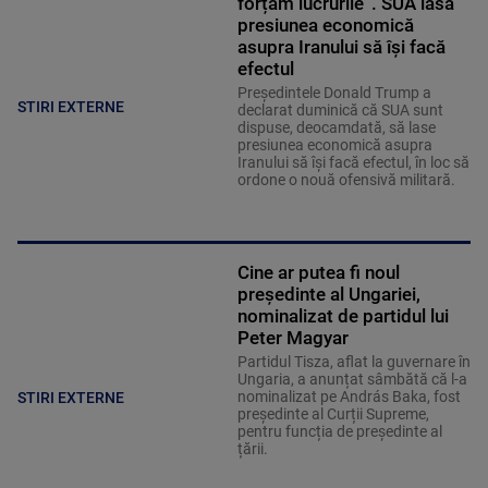
forțăm lucrurile”. SUA lasă
presiunea economică
asupra Iranului să își facă
efectul
Președintele Donald Trump a
STIRI EXTERNE
declarat duminică că SUA sunt
dispuse, deocamdată, să lase
presiunea economică asupra
Iranului să își facă efectul, în loc să
ordone o nouă ofensivă militară.
Cine ar putea fi noul
președinte al Ungariei,
nominalizat de partidul lui
Peter Magyar
Partidul Tisza, aflat la guvernare în
Ungaria, a anunțat sâmbătă că l-a
nominalizat pe András Baka, fost
STIRI EXTERNE
președinte al Curții Supreme,
pentru funcția de președinte al
țării.