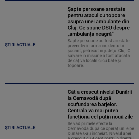
Șapte persoane arestate
pentru atacul cu topoare
asupra unei ambulanțe din
Cluj. Ce spune DSU despre
„ambulanța neagră”
Șapte persoane au fost arestate
ȘTIRI ACTUALE
preventiv în urma incidentului
șocant, petrecut în județul Cluj. O
salvare în misiune a fost atacată
de câțiva localnici cu bâte și
topoare.
Cât a crescut nivelul Dunării
la Cernavodă după
scufundarea barjelor.
Centrala va mai putea
funcționa cel puțin nouă zile
Se văd primele efecte la
ȘTIRI ACTUALE
Cernavodă după ce operațiunile pe
Dunăre s-au încheiat. Nivelul apei
a crescut cu 4 centimetri în dreptul