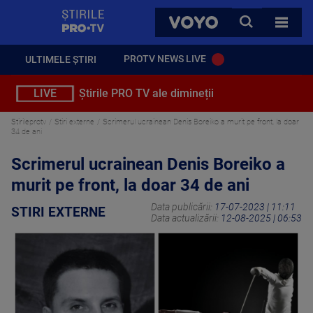
StirilePROTV
CAUTA
VOYO
TOATE 
PROTV NEWS LIVE
ULTIMELE ȘTIRI
LIVE
Știrile PRO TV ale dimineții
Stirileprotv
Stiri externe
Scrimerul ucrainean Denis Boreiko a murit pe front, la doar
34 de ani
Scrimerul ucrainean Denis Boreiko a
murit pe front, la doar 34 de ani
Data publicării:
17-07-2023 | 11:11
STIRI EXTERNE
Data actualizării:
12-08-2025 | 06:53