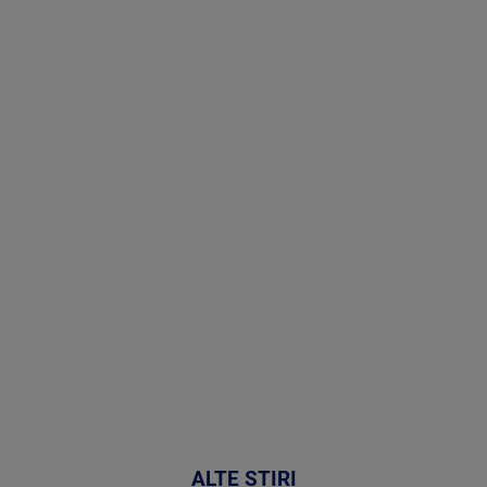
Stirile PRO
TV # 19.00 -
09 August
2026
MAI
MULTE
DETALII
31:15
ALTE ȘTIRI