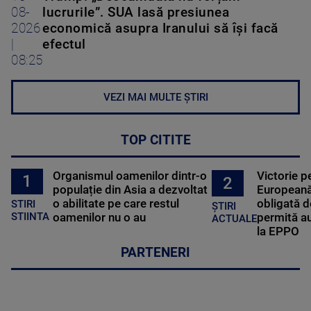
08-
lucrurile”. SUA lasă presiunea
2026
economică asupra Iranului să își facă
|
efectul
08:25
VEZI MAI MULTE ȘTIRI
TOP CITITE
Organismul oamenilor dintr-o
Victorie p
1
2
populație din Asia a dezvoltat
Europeană
o abilitate pe care restul
obligată d
STIRI
ȘTIRI
oamenilor nu o au
permită au
STIINTA
ACTUALE
la EPPO
PARTENERI