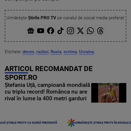
Urmărește
Știrile PRO TV
pe canalul de social media preferat:
Etichete:
deces
,
razboi
,
Rusia
,
scrima
,
Ucraina
,
ARTICOL RECOMANDAT DE
SPORT.RO
Ștefania Uță, campioană mondială
cu triplu record! Românca nu are
rival în lume la 400 metri garduri
UGĂ ȘTIRILE PROTV CA SURSĂ PREFERATĂ
URMĂREȘTE ȘTIRILE PROTV ÎN GOOGLE 