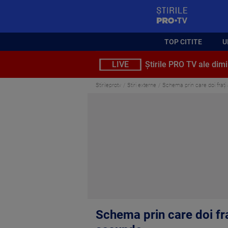
StirilePROTV
TOP CITITE
U
LIVE
Știrile PRO TV ale dimi
Stirileprotv
Stiri externe
Schema prin care doi frați
Schema prin care doi fra