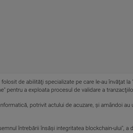
 folosit de abilităţi specializate pe care le-au învăţat la
me" pentru a exploata procesul de validare a tranzacţiil
informatică, potrivit actului de acuzare, şi amândoi au u
mnul întrebării însăşi integritatea blockchain-ului", a d