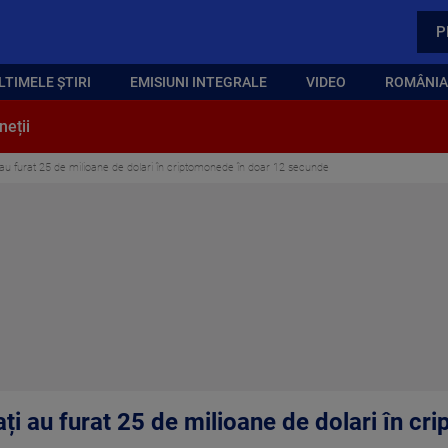
P
LTIMELE ȘTIRI
EMISIUNI INTEGRALE
VIDEO
ROMÂNIA,
neții
 au furat 25 de milioane de dolari în criptomonede în doar 12 secunde
ți au furat 25 de milioane de dolari în c