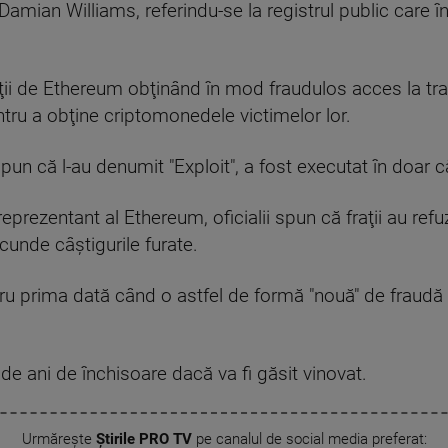
amian Williams, referindu-se la registrul public care în
anţii de Ethereum obţinând în mod fraudulos acces la tran
ntru a obţine criptomonedele victimelor lor.
spun că l-au denumit "Exploit", a fost executat în doar
eprezentant al Ethereum, oficialii spun că fraţii au refu
cunde câştigurile furate.
ru prima dată când o astfel de formă "nouă" de fraudă 
 de ani de închisoare dacă va fi găsit vinovat.
Urmărește
Știrile PRO TV
pe canalul de social media preferat: