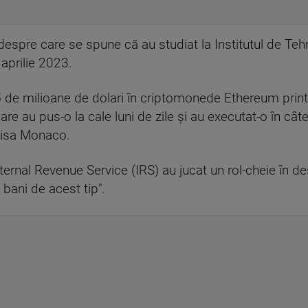
 despre care se spune că au studiat la Institutul de T
 aprilie 2023.
25 de milioane de dolari în criptomonede Ethereum pri
care au pus-o la cale luni de zile şi au executat-o în câ
 Lisa Monaco.
nternal Revenue Service (IRS) au jucat un rol-cheie în 
 bani de acest tip".