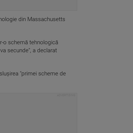
ehnologie din Massachusetts
ntr-o schemă tehnologică
teva secunde", a declarat
desluşirea "primei scheme de