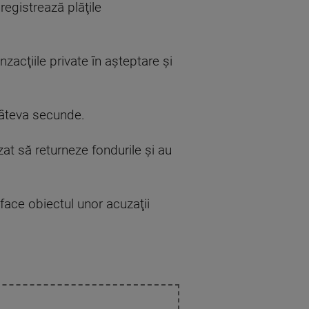
registrează plăţile
zacţiile private în aşteptare şi
 câteva secunde.
zat să returneze fondurile şi au
face obiectul unor acuzaţii