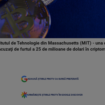
nstitutul de Tehnologie din Massachusetts (MIT) - una 
 acuzaţi de furtul a 25 de milioane de dolari în crip
ADAUGĂ ȘTIRILE PROTV CA SURSĂ PREFERATĂ
URMĂREȘTE ȘTIRILE PROTV ÎN GOOGLE DISCOVER