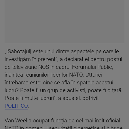
„[Sabotajul] este unul dintre aspectele pe care le
investigăm în prezent”, a declarat el pentru postul
de televiziune NOS în cadrul Forumului Public,
înaintea reuniunilor liderilor NATO. „Atunci
întrebarea este: cine se află în spatele acestui
lucru? Poate fi un grup de activiști, poate fi o țară.
Poate fi multe lucruri”, a spus el, potrivit
POLITICO
.
Van Weel a ocupat funcția de cel mai înalt oficial
NATO în domeniul securității cibernetice și hibride