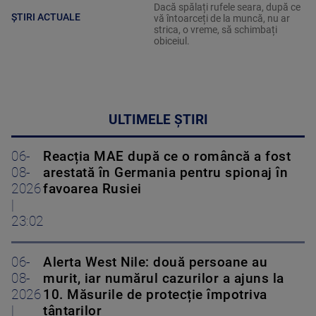
Dacă spălați rufele seara, după ce
ȘTIRI ACTUALE
vă întoarceți de la muncă, nu ar
strica, o vreme, să schimbați
obiceiul.
ULTIMELE ȘTIRI
06-
Reacția MAE după ce o româncă a fost
08-
arestată în Germania pentru spionaj în
2026
favoarea Rusiei
|
23:02
06-
Alerta West Nile: două persoane au
08-
murit, iar numărul cazurilor a ajuns la
2026
10. Măsurile de protecție împotriva
|
țânțarilor