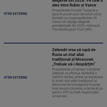
alegerile din 2028. Pe cine a
ales între Rubio și Vance
Președintele Donald Trump le-a
STIRI EXTERNE
spus în privat unor donatori că își
dorește ca vicepreședintele JD
Vance să câștige alegerile
prezidențiale din 2028, relatează
The Washington Post (WP).
Zelenski vrea să rupă de
Rusia un stat aliat
tradițional al Moscovei.
„Trebuie să-i despărțim”
Președintele ucrainean Volodimir
Zelenski va efectua sâmbătă o
vizită în Serbia, prima sa deplasare
STIRI EXTERNE
în acest stat aliat tradițional al
Moscovei de la începutul invaziei
ruse asupra Ucrainei, a declarat joi
pentru AFP un înalt responsabil
ucrainean.