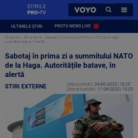
StirilePROTV
CAUTA
VOYO
TOATE 
PROTV NEWS LIVE
ULTIMELE ȘTIRI
Stirileprotv
Stiri externe
Sabotaj în prima zi a summitului NATO de la Haga.
Autoritățile batave, în alertă
Sabotaj în prima zi a summitului NATO
de la Haga. Autoritățile batave, în
alertă
Data publicării:
24-06-2025 | 16:25
STIRI EXTERNE
Data actualizării:
11-08-2025 | 10:55