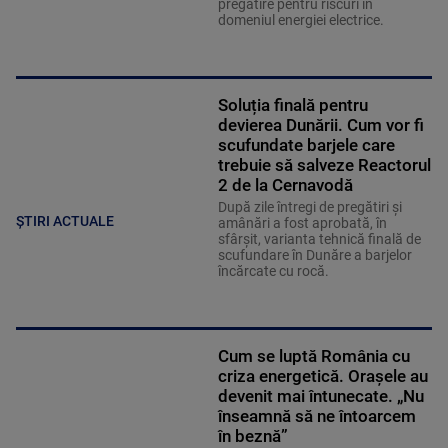
pregătire pentru riscuri în
domeniul energiei electrice.
Soluția finală pentru
devierea Dunării. Cum vor fi
scufundate barjele care
trebuie să salveze Reactorul
2 de la Cernavodă
După zile întregi de pregătiri și
ȘTIRI ACTUALE
amânări a fost aprobată, în
sfârșit, varianta tehnică finală de
scufundare în Dunăre a barjelor
încărcate cu rocă.
Cum se luptă România cu
criza energetică. Orașele au
devenit mai întunecate. „Nu
înseamnă să ne întoarcem
în beznă”