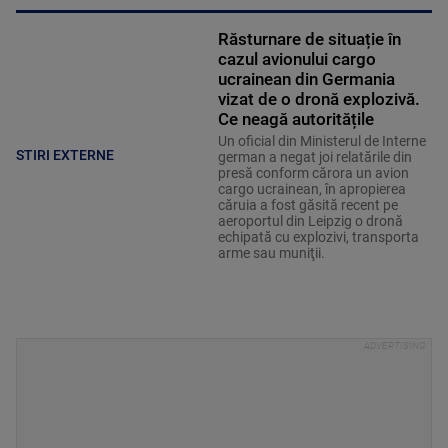
Răsturnare de situație în
cazul avionului cargo
ucrainean din Germania
vizat de o dronă explozivă.
Ce neagă autoritățile
Un oficial din Ministerul de Interne
STIRI EXTERNE
german a negat joi relatările din
presă conform cărora un avion
cargo ucrainean, în apropierea
căruia a fost găsită recent pe
aeroportul din Leipzig o dronă
echipată cu explozivi, transporta
arme sau muniţii.