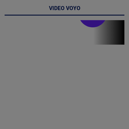
VIDEO VOYO
Stirile PRO TV
Stirile PRO
TV # 19.00 -
06 August
2026
MAI
MULTE
DETALII