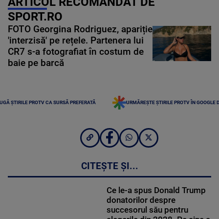
ARTICOL RECOMANDAT DE
SPORT.RO
FOTO Georgina Rodriguez, apariție
'interzisă' pe rețele. Partenera lui
CR7 s-a fotografiat în costum de
baie pe barcă
UGĂ ȘTIRILE PROTV CA SURSĂ PREFERATĂ
URMĂREȘTE ȘTIRILE PROTV ÎN GOOGLE 
CITEȘTE ȘI...
Ce le-a spus Donald Trump
donatorilor despre
succesorul său pentru