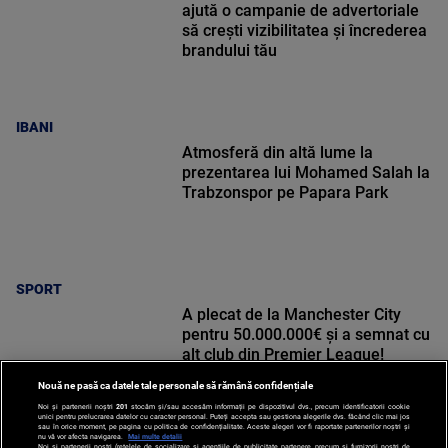
ajută o campanie de advertoriale
să crești vizibilitatea și încrederea
brandului tău
IBANI
Atmosferă din altă lume la
prezentarea lui Mohamed Salah la
Trabzonspor pe Papara Park
SPORT
A plecat de la Manchester City
pentru 50.000.000€ și a semnat cu
alt club din Premier League!
Nouă ne pasă ca datele tale personale să rămână confidențiale
Noi și partenerii noștri
201
stocăm și/sau accesăm informații pe dispozitivul dvs., precum identificatorii cookie
unici pentru prelucrarea datelor cu caracter personal. Puteți accepta sau gestiona alegerile dvs. făcând clic mai jos
sau în orice moment, pe pagina cu politica de confidențialitate. Aceste alegeri vor fi raportate partenerilor noștri și
nu vă vor afecta navigarea.
Mai multe detalii
Noi si partenerii nostri (retelele de socializare si agentiile de publicitate partenere, precum si furnizorii nostri de