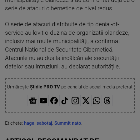
municipalitățile olandeze s-au confruntat deja cu o
serie de atacuri cibernetice de nivel redus.
O serie de atacuri distribuite de tip denial-of-
service au lovit o duzină de organizații olandeze,
inclusiv mai multe municipalități, a confirmat
Centrul Național de Securitate Cibernetică.
Atacurile nu au dus la încălcări ale securității
datelor sau intruziuni, au declarat autoritățile.
Urmărește
Știrile PRO TV
pe canalul de social media preferat:
Etichete:
haga
,
sabotaj
,
Summit nato
,