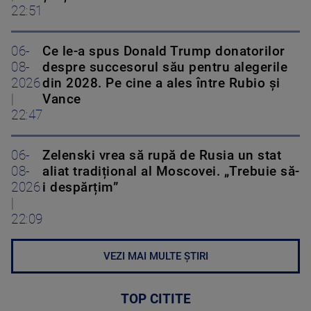
22:51
06-
Ce le-a spus Donald Trump donatorilor
08-
despre succesorul său pentru alegerile
2026
din 2028. Pe cine a ales între Rubio și
|
Vance
22:47
06-
Zelenski vrea să rupă de Rusia un stat
08-
aliat tradițional al Moscovei. „Trebuie să-
2026
i despărțim”
|
22:09
VEZI MAI MULTE ȘTIRI
TOP CITITE