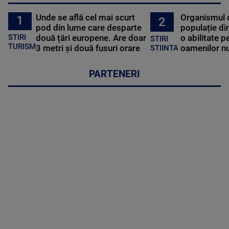
Unde se află cel mai scurt
Organismul 
1
2
pod din lume care desparte
populație di
STIRI
două țări europene. Are doar
o abilitate p
STIRI
TURISM
3 metri și două fusuri orare
oamenilor nu
STIINTA
PARTENERI