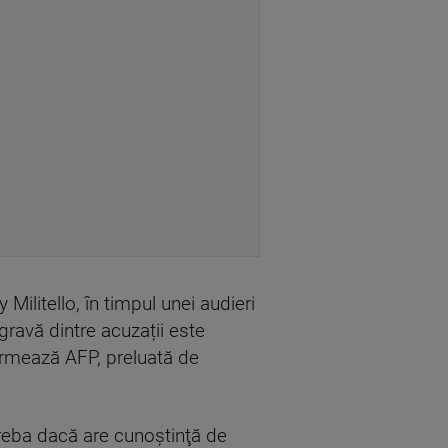
Militello, în timpul unei audieri
gravă dintre acuzații este
formează AFP, preluată de
treba dacă are cunoştinţă de