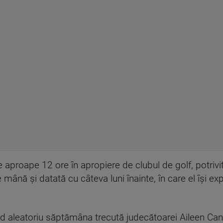
se aproape 12 ore în apropiere de clubul de golf, potrivi
e mână şi datată cu câteva luni înainte, în care el îşi e
od aleatoriu săptămâna trecută judecătoarei Aileen Cann