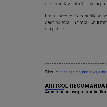
o decizie favorabilă fostului pre
Fostul preşedinte republican scă
deschis focul în timpul unui mit
din public.
Etichete:
donald trump
,
nevinovat
,
tent
ARTICOL RECOMANDAT
Atac rusesc asupra unuia dintr