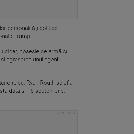
or personalităţi politice
Donald Trump.
 judicar, posesie de armă cu
 şi agresarea unui agent
ntene-releu, Ryan Routh se afla
astă dată şi 15 septembrie,