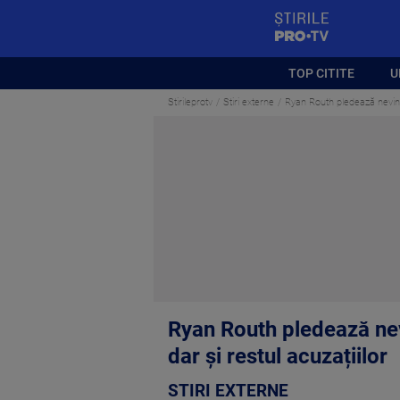
StirilePROTV
TOP CITITE
U
Stirileprotv
Stiri externe
Ryan Routh pledează nevinov
Ryan Routh pledează nev
dar și restul acuzațiilor
STIRI EXTERNE