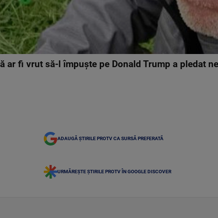
ă ar fi vrut să-l împuște pe Donald Trump a pledat ne
ADAUGĂ ȘTIRILE PROTV CA SURSĂ PREFERATĂ
URMĂREȘTE ȘTIRILE PROTV ÎN GOOGLE DISCOVER