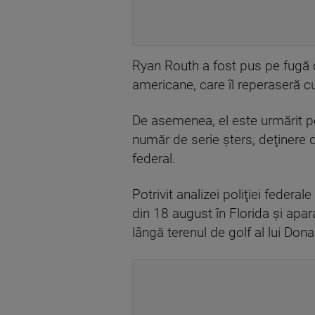
Ryan Routh a fost pus pe fugă de
americane, care îl reperaseră c
De asemenea, el este urmărit pe
număr de serie şters, deţinere 
federal.
Potrivit analizei poliţiei federa
din 18 august în Florida şi apar
lângă terenul de golf al lui Don