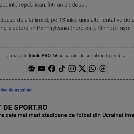
şedinte republican, într-un alt dosar.
pase deja la limită, pe 13 iulie, unei alte tentative de
ing electoral în Pennsylvania (nord-est), rănindu-l uşor
Urmărește
Știrile PRO TV
pe canalul de social media preferat:
ativa de asasinat
,
 DE SPORT.RO
e cele mai mari stadioane de fotbal din Ucraina! Ima