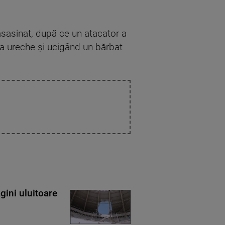
 asasinat, după ce un atacator a
 la ureche şi ucigând un bărbat
gini uluitoare