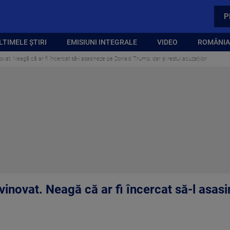
P
LTIMELE ȘTIRI
EMISIUNI INTEGRALE
VIDEO
ROMÂNIA,
at. Neagă că ar fi încercat să-l asasineze pe Donald Trump, dar și restul acuzațiilor
inovat. Neagă că ar fi încercat să-l asas