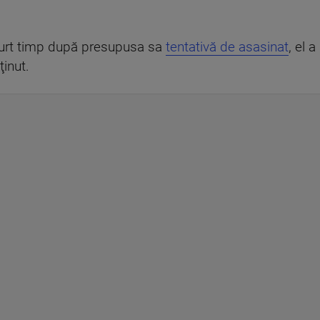
curt timp după presupusa sa
tentativă de asasinat
, el a
ţinut.