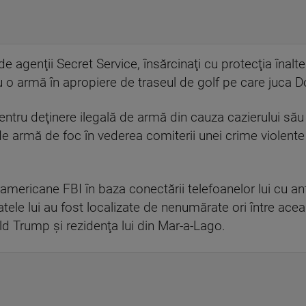
 agenţii Secret Service, însărcinaţi cu protecţia înaltel
u o armă în apropiere de traseul de golf pe care juca 
ntru deţinere ilegală de armă din cauza cazierului său
de armă de foc în vederea comiterii unei crime violente
le americane FBI în baza conectării telefoanelor lui cu a
atele lui au fost localizate de nenumărate ori între ace
ald Trump şi rezidenţa lui din Mar-a-Lago.