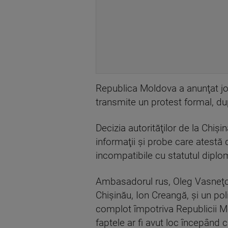
Republica Moldova a anunţat jo
transmite un protest formal, du
Decizia autorităţilor de la Chiş
informaţii şi probe care atestă 
incompatibile cu statutul dipl
Ambasadorul rus, Oleg Vasneţov,
Chişinău, Ion Creangă, şi un poli
complot împotriva Republicii Mol
faptele ar fi avut loc începând 