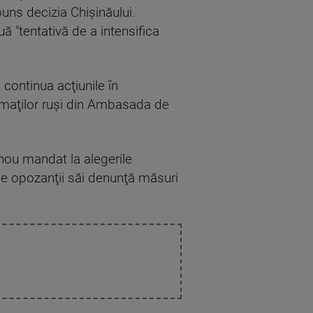
uns decizia Chişinăului.
 "tentativă de a intensifica
continua acţiunile în
lomaţilor ruşi din Ambasada de
nou mandat la alegerile
ce opozanţii săi denunţă măsuri