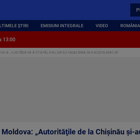
P
LTIMELE ȘTIRI
EMISIUNI INTEGRALE
VIDEO
ROMÂNIA,
a 13:00
ldova: „Autorităţile de la Chişinău şi-au pierdut capacitatea de a acţiona adecvat”
. Moldova: „Autorităţile de la Chişinău şi-