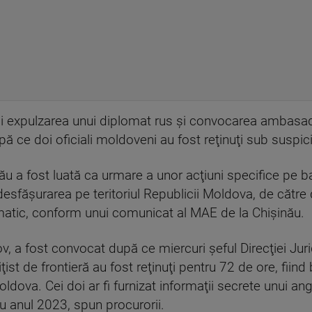
i expulzarea unui diplomat rus şi convocarea ambasado
pă ce doi oficiali moldoveni au fost reţinuţi sub suspi
inău a fost luată ca urmare a unor acţiuni specifice pe 
desfăşurarea pe teritoriul Republicii Moldova, de către d
omatic, conform unui comunicat al MAE de la Chişinău.
 a fost convocat după ce miercuri şeful Direcţiei Juri
ţist de frontieră au fost reţinuţi pentru 72 de ore, fiind 
dova. Cei doi ar fi furnizat informaţii secrete unui an
cu anul 2023, spun procurorii.