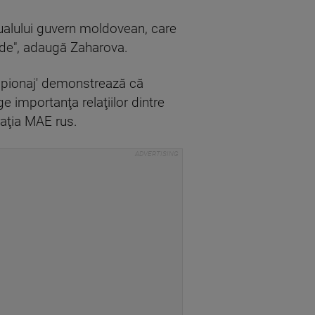
ctualului guvern moldovean, care
nde", adaugă Zaharova.
 spionaj' demonstrează că
e importanţa relaţiilor dintre
raţia MAE rus.