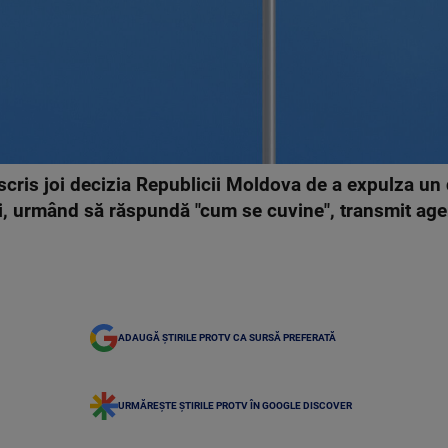
scris joi decizia Republicii Moldova de a expulza un
ii, urmând să răspundă "cum se cuvine", transmit agen
ADAUGĂ ȘTIRILE PROTV CA SURSĂ PREFERATĂ
URMĂREȘTE ȘTIRILE PROTV ÎN GOOGLE DISCOVER