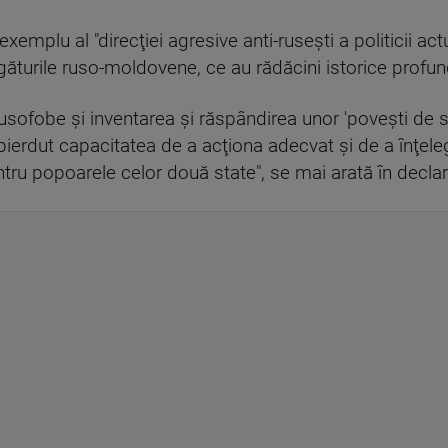
emplu al "direcţiei agresive anti-ruseşti a politicii a
găturile ruso-moldovene, ce au rădăcini istorice profu
usofobe şi inventarea şi răspândirea unor 'poveşti de
 pierdut capacitatea de a acţiona adecvat şi de a înţeleg
ru popoarele celor două state", se mai arată în decla