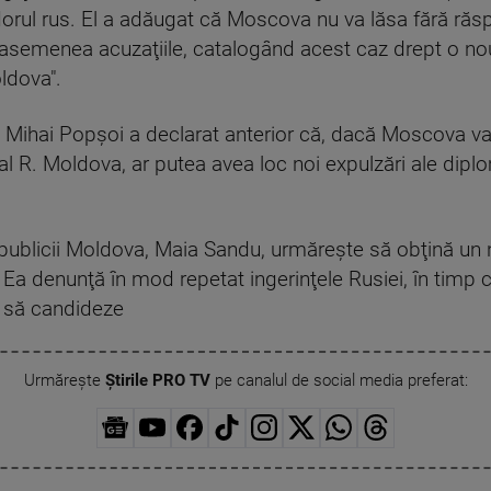
rul rus. El a adăugat că Moscova nu va lăsa fără răsp
semenea acuzaţiile, catalogând acest caz drept o nouă
ldova".
Mihai Popşoi a declarat anterior că, dacă Moscova va 
 al R. Moldova, ar putea avea loc noi expulzări ale dip
ublicii Moldova, Maia Sandu, urmăreşte să obţină un 
 Ea denunţă în mod repetat ingerinţele Rusiei, în timp 
e să candideze
Urmărește
Știrile PRO TV
pe canalul de social media preferat: