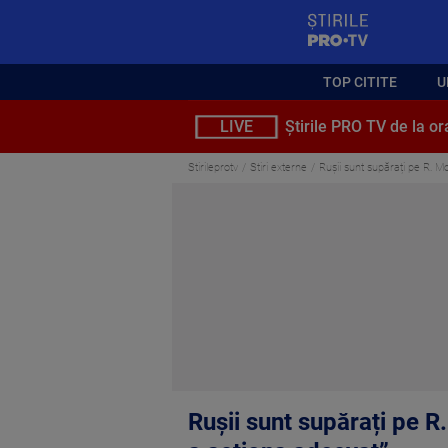
StirilePROTV
TOP CITITE
U
LIVE
Știrile PRO TV de la or
Stirileprotv
Stiri externe
Rușii sunt supărați pe R. Mo
Rușii sunt supărați pe R