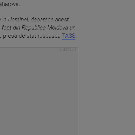
Zaharova.
re' a Ucrainei, deoarece acest
de fapt din Republica Moldova un
 de presă de stat rusească
TASS
.