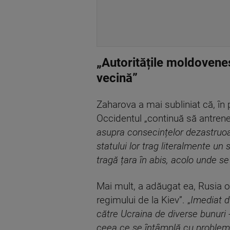
„Autoritățile moldoveneș
vecină”
Zaharova a mai subliniat că, în 
Occidentul „continuă să antreneze
asupra consecințelor dezastruoase
statului lor trag literalmente u
tragă țara în abis, acolo unde s
Mai mult, a adăugat ea, Rusia o
regimului de la Kiev”. „
Imediat d
către Ucraina de diverse bunuri -
ceea ce se întâmplă cu problema l