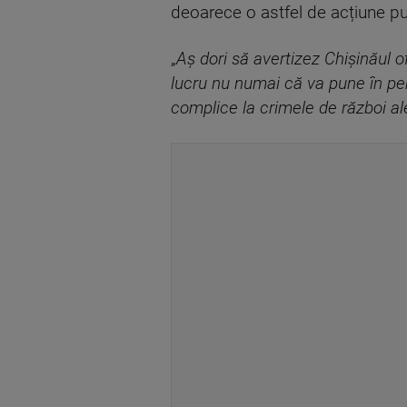
deoarece o astfel de acțiune pu
„
Aș dori să avertizez Chișinăul o
lucru nu numai că va pune în per
complice la crimele de război al