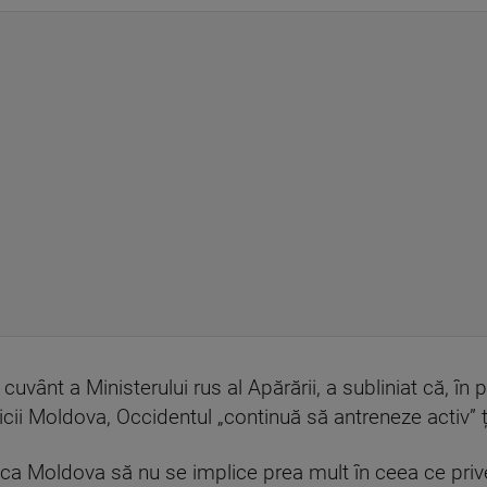
vânt a Ministerului rus al Apărării, a subliniat că, în p
cii Moldova, Occidentul „continuă să antreneze activ” ța
lica Moldova să nu se implice prea mult în ceea ce priv