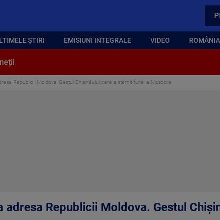
P
LTIMELE ȘTIRI
EMISIUNI INTEGRALE
VIDEO
ROMÂNIA,
neții
dresa Republicii Moldova. Gestul Chișinăului care a stârnit furie la Moscova
a adresa Republicii Moldova. Gestul Chișină