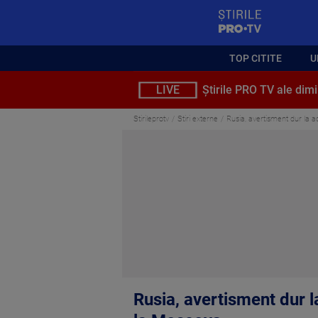
StirilePROTV
TOP CITITE
U
LIVE
Știrile PRO TV ale dimi
Stirileprotv
Stiri externe
Rusia, avertisment dur la a
Rusia, avertisment dur l