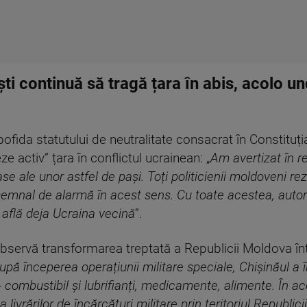
ti continuă să tragă țara în abis, acolo un
pofida statutului de neutralitate consacrat în Constituț
 activ” țara în conflictul ucrainean: „
Am avertizat în re
 ale unor astfel de pași. Toți politicienii moldoveni rezo
n semnal de alarmă în acest sens. Cu toate acestea, auto
e află deja Ucraina vecină
”.
bservă transformarea treptată a Republicii Moldova într
upă începerea operațiunii militare speciale, Chișinăul a î
 combustibil și lubrifianți, medicamente, alimente. În ac
ivrărilor de încărcături militare prin teritoriul Republi