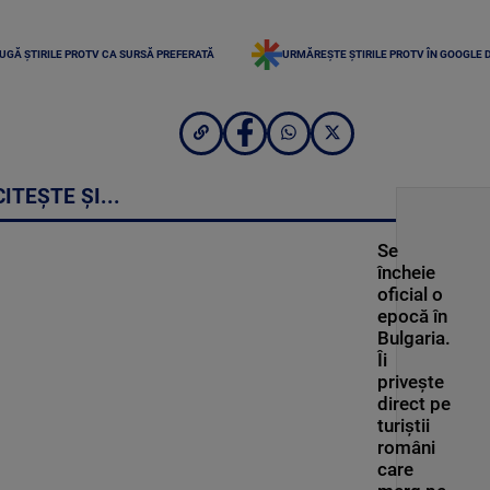
UGĂ ȘTIRILE PROTV CA SURSĂ PREFERATĂ
URMĂREȘTE ȘTIRILE PROTV ÎN GOOGLE 
CITEȘTE ȘI...
Se
încheie
oficial o
epocă în
Bulgaria.
Îi
privește
direct pe
turiștii
români
care