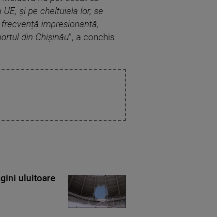
UE, și pe cheltuiala lor, se
 o frecvență impresionantă,
ortul din Chișinău
”, a conchis
gini uluitoare