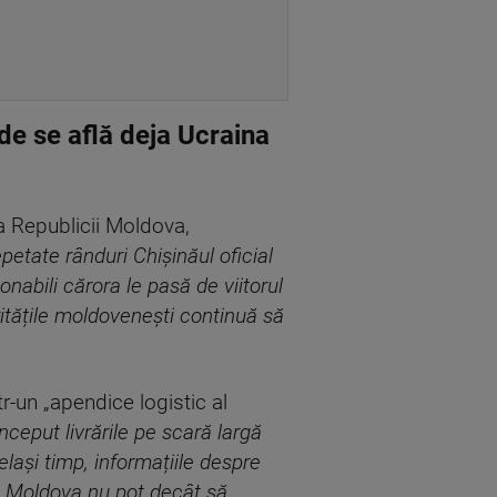
de se află deja Ucraina
ia Republicii Moldova,
petate rânduri Chișinăul oficial
nabili cărora le pasă de viitorul
ritățile moldovenești continuă să
-un „apendice logistic al
nceput livrările pe scară largă
elași timp, informațiile despre
cii Moldova nu pot decât să