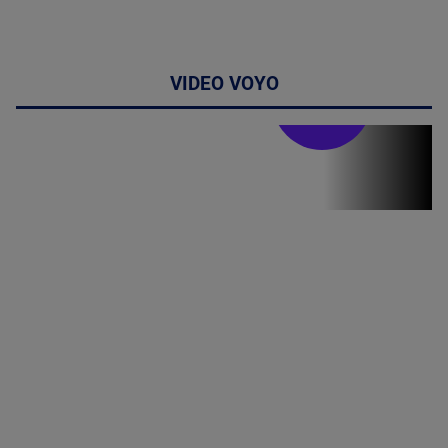
VIDEO VOYO
Stirile PRO TV
Stirile PRO
TV # 19.00 -
8 August
2026
MAI