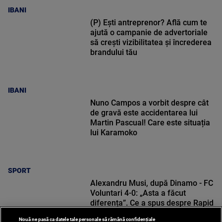
IBANI
(P) Ești antreprenor? Află cum te
ajută o campanie de advertoriale
să crești vizibilitatea și încrederea
brandului tău
IBANI
Nuno Campos a vorbit despre cât
de gravă este accidentarea lui
Martin Pascual! Care este situația
lui Karamoko
SPORT
Alexandru Musi, după Dinamo - FC
Voluntari 4-0: „Asta a făcut
diferența”. Ce a spus despre Rapid
Nouă ne pasă ca datele tale personale să rămână confidențiale