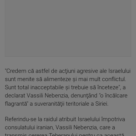
"Credem că astfel de acţiuni agresive ale Israelului
sunt menite să alimenteze şi mai mult conflictul.
Sunt total inacceptabile şi trebuie să înceteze", a
declarat Vassili Nebenzia, denunţând "o încălcare
flagrantă" a suveranităţii teritoriale a Siriei.
Referindu-se la raidul atribuit Israelului împotriva
consulatului iranian, Vassili Nebenzia, care a
transmis cererea Teheranului pentru ca această