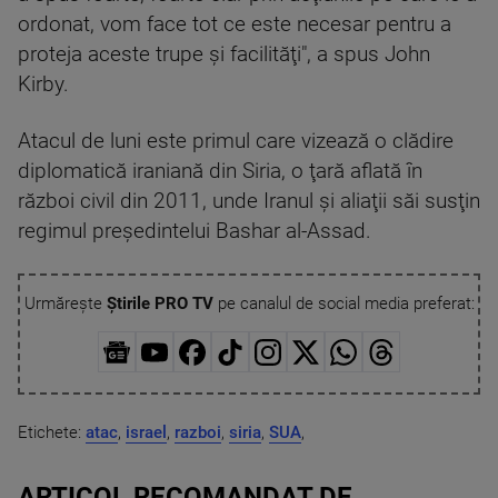
ordonat, vom face tot ce este necesar pentru a
proteja aceste trupe şi facilităţi", a spus John
Kirby.
Atacul de luni este primul care vizează o clădire
diplomatică iraniană din Siria, o ţară aflată în
război civil din 2011, unde Iranul şi aliaţii săi susţin
regimul preşedintelui Bashar al-Assad.
Urmărește
Știrile PRO TV
pe canalul de social media preferat:
Etichete:
atac
,
israel
,
razboi
,
siria
,
SUA
,
ARTICOL RECOMANDAT DE