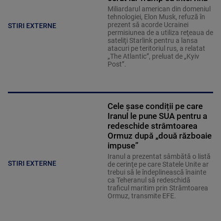
Miliardarul american din domeniul
tehnologiei, Elon Musk, refuză în
prezent să acorde Ucrainei
STIRI EXTERNE
permisiunea de a utiliza reţeaua de
sateliţi Starlink pentru a lansa
atacuri pe teritoriul rus, a relatat
„The Atlantic”, preluat de „Kyiv
Post”.
Cele șase condiții pe care
Iranul le pune SUA pentru a
redeschide strâmtoarea
Ormuz după „două războaie
impuse”
Iranul a prezentat sâmbătă o listă
STIRI EXTERNE
de cerinţe pe care Statele Unite ar
trebui să le îndeplinească înainte
ca Teheranul să redeschidă
traficul maritim prin Strâmtoarea
Ormuz, transmite EFE.