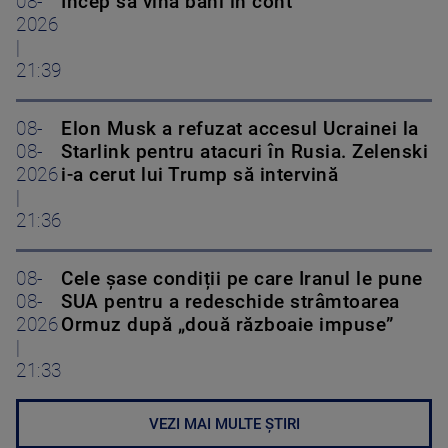
08-
Încep să vină bani în cont
2026
|
21:39
08-
Elon Musk a refuzat accesul Ucrainei la
08-
Starlink pentru atacuri în Rusia. Zelenski
2026
i-a cerut lui Trump să intervină
|
21:36
08-
Cele șase condiții pe care Iranul le pune
08-
SUA pentru a redeschide strâmtoarea
2026
Ormuz după „două războaie impuse”
|
21:33
VEZI MAI MULTE ȘTIRI