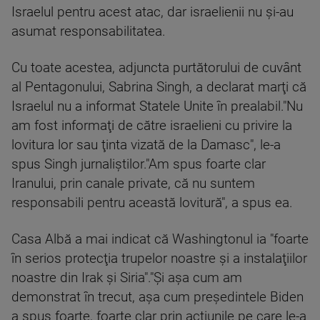
Israelul pentru acest atac, dar israelienii nu şi-au
asumat responsabilitatea.
Cu toate acestea, adjuncta purtătorului de cuvânt
al Pentagonului, Sabrina Singh, a declarat marţi că
Israelul nu a informat Statele Unite în prealabil."Nu
am fost informaţi de către israelieni cu privire la
lovitura lor sau ţinta vizată de la Damasc", le-a
spus Singh jurnaliştilor."Am spus foarte clar
Iranului, prin canale private, că nu suntem
responsabili pentru această lovitură", a spus ea.
Casa Albă a mai indicat că Washingtonul ia "foarte
în serios protecţia trupelor noastre şi a instalaţiilor
noastre din Irak şi Siria"."Şi aşa cum am
demonstrat în trecut, aşa cum preşedintele Biden
a spus foarte, foarte clar prin acţiunile pe care le-a