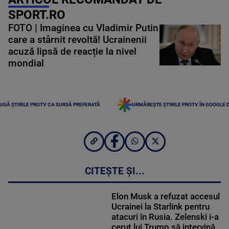
SPORT.RO
FOTO | Imaginea cu Vladimir Putin
care a stârnit revoltă! Ucrainenii
acuză lipsă de reacție la nivel
mondial
UGĂ ȘTIRILE PROTV CA SURSĂ PREFERATĂ
URMĂREȘTE ȘTIRILE PROTV ÎN GOOGLE 
CITEȘTE ȘI...
Elon Musk a refuzat accesul
Ucrainei la Starlink pentru
atacuri în Rusia. Zelenski i-a
cerut lui Trump să intervină