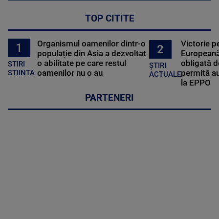
TOP CITITE
Organismul oamenilor dintr-o
Victorie p
1
2
populație din Asia a dezvoltat
Europeană
o abilitate pe care restul
obligată d
STIRI
ȘTIRI
oamenilor nu o au
permită au
STIINTA
ACTUALE
la EPPO
PARTENERI