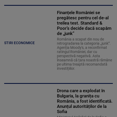
Finanțele României se
pregătesc pentru cel de-al
treilea test. Standard &
Poor’s decide dacă scapăm
de „junk”
România a scapat din nou de
STIRI ECONOMICE
retrogradarea la categoria „junk”.
Agenția Moody's, a reconfirmat
ratingul României, dar cu
perspectivă negativă. Asta
înseamnă că țara noastră rămâne
pe ultima treaptă recomandată
investițiilor.
Drona care a explodat în
Bulgaria, la granița cu
România, a fost identificată.
Anunțul autorităților de la
Sofia