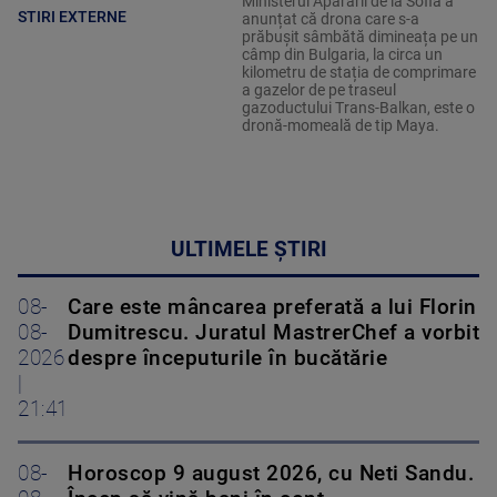
Ministerul Apărării de la Sofia a
STIRI EXTERNE
anunțat că drona care s-a
prăbușit sâmbătă dimineața pe un
câmp din Bulgaria, la circa un
kilometru de stația de comprimare
a gazelor de pe traseul
gazoductului Trans-Balkan, este o
dronă-momeală de tip Maya.
ULTIMELE ȘTIRI
08-
Care este mâncarea preferată a lui Florin
08-
Dumitrescu. Juratul MastrerChef a vorbit
2026
despre începuturile în bucătărie
|
21:41
08-
Horoscop 9 august 2026, cu Neti Sandu.