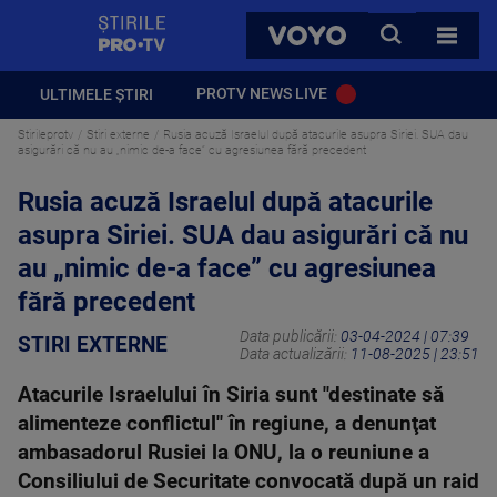
StirilePROTV
CAUTA
VOYO
TOATE 
PROTV NEWS LIVE
ULTIMELE ȘTIRI
Stirileprotv
Stiri externe
Rusia acuză Israelul după atacurile asupra Siriei. SUA dau
asigurări că nu au „nimic de-a face” cu agresiunea fără precedent
Rusia acuză Israelul după atacurile
asupra Siriei. SUA dau asigurări că nu
au „nimic de-a face” cu agresiunea
fără precedent
Data publicării:
03-04-2024 | 07:39
STIRI EXTERNE
Data actualizării:
11-08-2025 | 23:51
Atacurile Israelului în Siria sunt "destinate să
alimenteze conflictul" în regiune, a denunţat
ambasadorul Rusiei la ONU, la o reuniune a
Consiliului de Securitate convocată după un raid