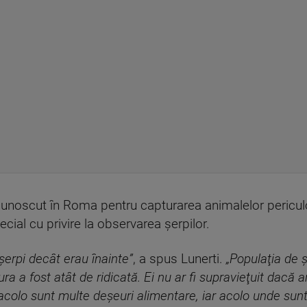
cunoscut în Roma pentru capturarea animalelor periculo
ecial cu privire la observarea şerpilor.
şerpi decât erau înainte”
, a spus Lunerti.
„Populaţia de 
a a fost atât de ridicată. Ei nu ar fi supravieţuit dacă ar 
 acolo sunt multe deşeuri alimentare, iar acolo unde sun