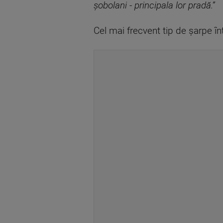
şobolani - principala lor pradă.”
Cel mai frecvent tip de şarpe în