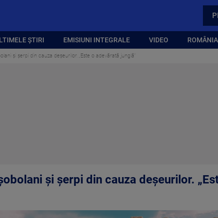
P
LTIMELE ȘTIRI
EMISIUNI INTEGRALE
VIDEO
ROMÂNIA,
lani și șerpi din cauza deșeurilor. „Este o adevărată junglă”
obolani și șerpi din cauza deșeurilor. „Es