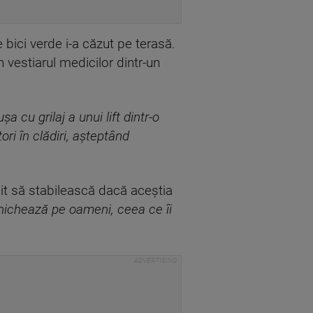
 bici verde i-a căzut pe terasă.
 vestiarul medicilor dintr-un
a cu grilaj a unui lift dintr-o
ori în clădiri, aşteptând
ermit să stabilească dacă aceştia
panichează pe oameni, ceea ce îi