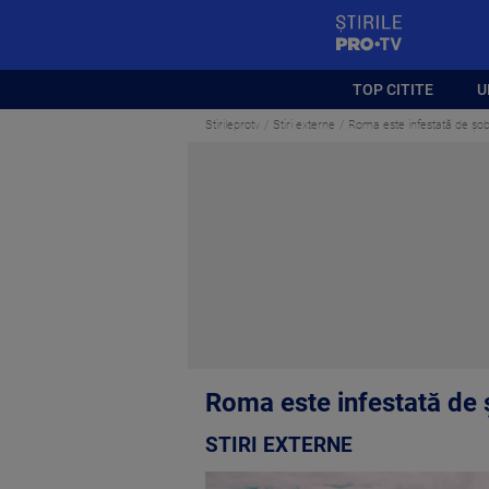
StirilePROTV
TOP CITITE
U
Stirileprotv
Stiri externe
Roma este infestată de șobo
Roma este infestată de ș
STIRI EXTERNE