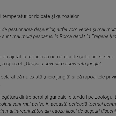
şi temperaturilor ridicate şi gunoaielor.
de gestionarea deşeurilor, altfel vom vedea şi mai mulţi 
- sunt mai mulţi pescăruşi în Roma decât în Fregene [un
i au ajutat la reducerea numărului de şobolani şi şerpi
, a spus el. „
Oraşul a devenit o adevărată junglă”.
clarat că nu există „nicio junglă” şi că rapoartele privin
.
egătura dintre şerpi şi gunoaie, citându-l pe zoologul E
bolani sunt mai active în această perioadă tocmai pent
in mai întreprinzători din cauza lipsei de deşeuri disponib