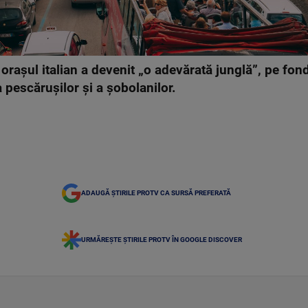
aşul italian a devenit „o adevărată junglă”, pe fond
 a pescăruşilor şi a şobolanilor.
ADAUGĂ ȘTIRILE PROTV CA SURSĂ PREFERATĂ
URMĂREȘTE ȘTIRILE PROTV ÎN GOOGLE DISCOVER