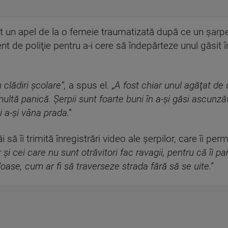
it un apel de la o femeie traumatizată după ce un şarpe
 de poliţie pentru a-i cere să îndepărteze unul găsit în
n clădiri şcolare”,
a spus el.
„A fost chiar unul agăţat de uş
ultă panică. Şerpii sunt foarte buni în a-şi găsi ascunzăt
i a-şi vâna prada.”
ăi să îi trimită înregistrări video ale şerpilor, care îi p
r şi cei care nu sunt otrăvitori fac ravagii, pentru că îi 
oase, cum ar fi să traverseze strada fără să se uite.”