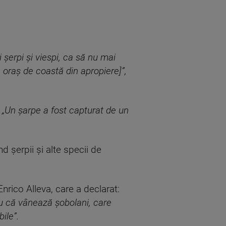
şerpi şi viespi, ca să nu mai
 oraş de coastă din apropiere]”,
.
„Un şarpe a fost capturat de un
d şerpii şi alte specii de
nrico Alleva, care a declarat:
ru că vânează şobolani, care
ile”.