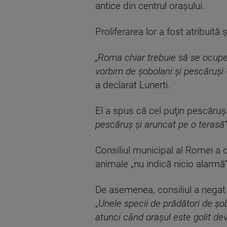
antice din centrul oraşului.
Proliferarea lor a fost atribuită 
„Roma chiar trebuie să se ocupe 
vorbim de şobolani şi pescăruşi 
a declarat Lunerti.
El a spus că cel puţin pescăruşi
pescăruş şi aruncat pe o terasă”
Consiliul municipal al Romei a de
animale „nu indică nicio alarmă”
De asemenea, consiliul a negat l
„
Unele specii de prădători de şo
atunci când oraşul este golit dev