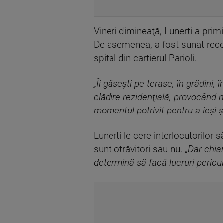
Vineri dimineaţă, Lunerti a prim
De asemenea, a fost sunat recent
spital din cartierul Parioli.
„Îi găseşti pe terase, în grădini, î
clădire rezidenţială, provocând m
momentul potrivit pentru a ieşi ş
Lunerti le cere interlocutorilor s
sunt otrăvitori sau nu.
„Dar chia
determină să facă lucruri pericul