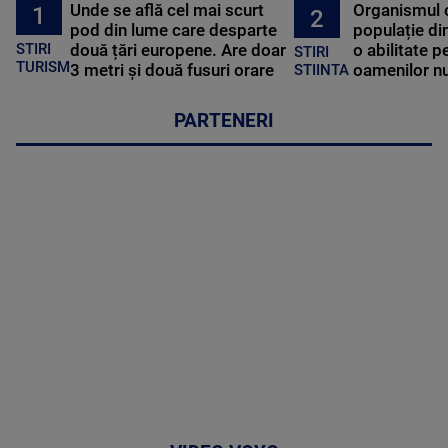
Unde se află cel mai scurt
Organismul 
1
2
pod din lume care desparte
populație di
STIRI
două țări europene. Are doar
o abilitate p
STIRI
TURISM
3 metri și două fusuri orare
oamenilor nu
STIINTA
PARTENERI