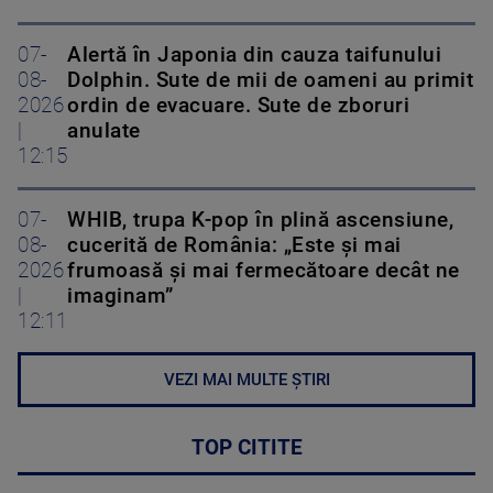
07-
Alertă în Japonia din cauza taifunului
08-
Dolphin. Sute de mii de oameni au primit
2026
ordin de evacuare. Sute de zboruri
|
anulate
12:15
07-
WHIB, trupa K-pop în plină ascensiune,
08-
cucerită de România: „Este și mai
2026
frumoasă și mai fermecătoare decât ne
|
imaginam”
12:11
VEZI MAI MULTE ȘTIRI
TOP CITITE