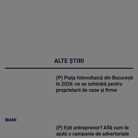
metabolic
MAI
MULTE
DETALII
17:46
ALTE ȘTIRI
(P) Piața fotovoltaică din București
în 2026: ce se schimbă pentru
proprietarii de case și firme
IBANI
(P) Ești antreprenor? Află cum te
ajută o campanie de advertoriale