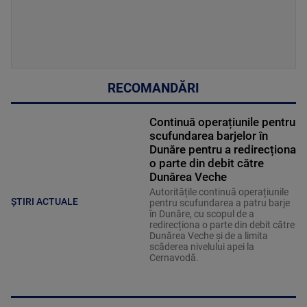
RECOMANDĂRI
Continuă operațiunile pentru
scufundarea barjelor în
Dunăre pentru a redirecționa
o parte din debit către
Dunărea Veche
Autoritățile continuă operațiunile
ȘTIRI ACTUALE
pentru scufundarea a patru barje
în Dunăre, cu scopul de a
redirecționa o parte din debit către
Dunărea Veche și de a limita
scăderea nivelului apei la
Cernavodă.