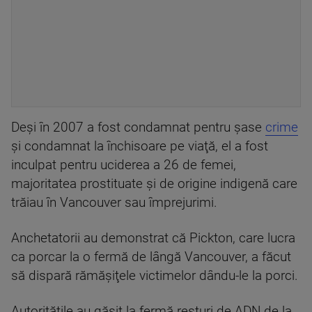
Deşi în 2007 a fost condamnat pentru şase
crime
şi condamnat la închisoare pe viaţă, el a fost
inculpat pentru uciderea a 26 de femei,
majoritatea prostituate şi de origine indigenă care
trăiau în Vancouver sau împrejurimi.
Anchetatorii au demonstrat că Pickton, care lucra
ca porcar la o fermă de lângă Vancouver, a făcut
să dispară rămăşiţele victimelor dându-le la porci.
Autorităţile au găsit la fermă resturi de ADN de la