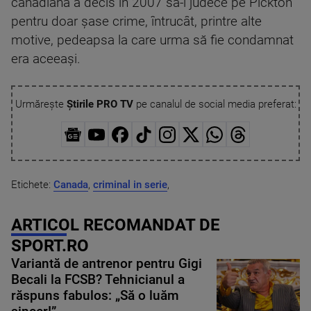
canadiană a decis în 2007 să-l judece pe Pickton
pentru doar şase crime, întrucât, printre alte
motive, pedeapsa la care urma să fie condamnat
era aceeaşi.
Urmărește
Știrile PRO TV
pe canalul de social media preferat:
Etichete:
Canada
,
criminal in serie
,
ARTICOL RECOMANDAT DE
SPORT.RO
Variantă de antrenor pentru Gigi
Becali la FCSB? Tehnicianul a
răspuns fabulos: „Să o luăm