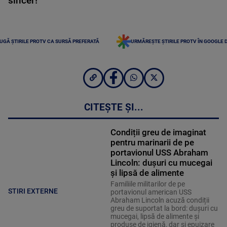
sincer!”
UGĂ ȘTIRILE PROTV CA SURSĂ PREFERATĂ
URMĂREȘTE ȘTIRILE PROTV ÎN GOOGLE 
CITEȘTE ȘI...
Condiții greu de imaginat
pentru marinarii de pe
portavionul USS Abraham
Lincoln: dușuri cu mucegai
și lipsă de alimente
Familiile militarilor de pe
STIRI EXTERNE
portavionul american USS
Abraham Lincoln acuză condiții
greu de suportat la bord: dușuri cu
mucegai, lipsă de alimente și
produse de igienă, dar și epuizare