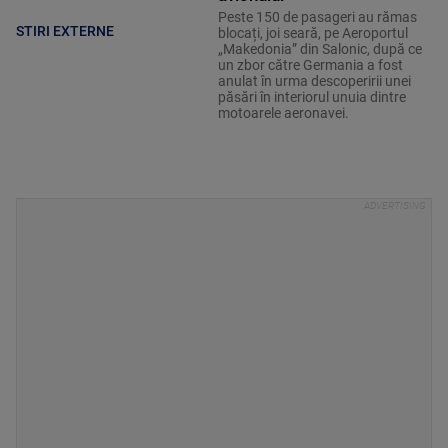
Peste 150 de pasageri au rămas
STIRI EXTERNE
blocați, joi seară, pe Aeroportul
„Makedonia” din Salonic, după ce
un zbor către Germania a fost
anulat în urma descoperirii unei
păsări în interiorul unuia dintre
motoarele aeronavei.