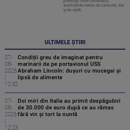
prelungit vineri dimineață
avertizările meteo de caniculă, dar
și de vijelii.
ULTIMELE ȘTIRI
07-
Condiții greu de imaginat pentru
08-
marinarii de pe portavionul USS
2026
Abraham Lincoln: dușuri cu mucegai și
|
lipsă de alimente
12:32
07-
Doi miri din Italia au primit despăgubiri
08-
de 30.000 de euro după ce au rămas
2026
fără vin și tort la nuntă
|
12:23