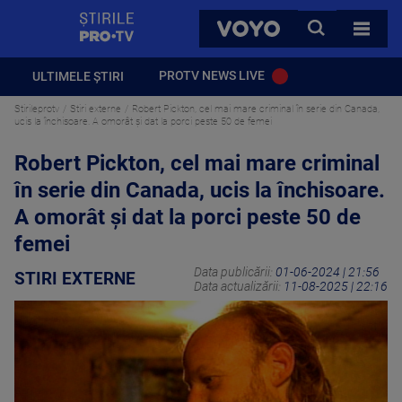
StirilePROTV
CAUTA
VOYO
TOATE 
PROTV NEWS LIVE
ULTIMELE ȘTIRI
Stirileprotv
Stiri externe
Robert Pickton, cel mai mare criminal în serie din Canada,
ucis la închisoare. A omorât și dat la porci peste 50 de femei
Robert Pickton, cel mai mare criminal
în serie din Canada, ucis la închisoare.
A omorât și dat la porci peste 50 de
femei
Data publicării:
01-06-2024 | 21:56
STIRI EXTERNE
Data actualizării:
11-08-2025 | 22:16