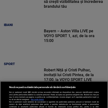
să crești vizibilitatea și încrederea
brandului tău
IBANI
Bayern – Aston Villa LIVE pe
VOYO SPORT 1, azi, de la ora
15:00
SPORT
Robert Niță și Cristi Pulhac,
invitații lui Cristi Pintea, de la
17:00, la VOYO SPORT LIVE
Nouă ne pasă ca datele tale personale să rămână confidențiale
Noi și partenerii noștri
201
stocăm și/sau accesăm informații pe dispozitivul dvs., precum identificatorii cookie
unici pentru prelucrarea datelor cu caracter personal. Puteți accepta sau gestiona alegerile dvs. făcând clic mai jos
sau în orice moment, pe pagina cu politica de confidențialitate. Aceste alegeri vor fi raportate partenerilor noștri și
nu vă vor afecta navigarea.
Mai multe detalii
Noi si partenerii nostri (retelele de socializare si agentiile de publicitate partenere, precum si furnizorii nostri de
SPORT
servicii de date analitice) prelucram date pentru a permite website-ului sa functioneze, pentru a personaliza
continutul si anunturile publicitare afisate in functie de interesele si/sau profilul dvs., pentru a va oferi